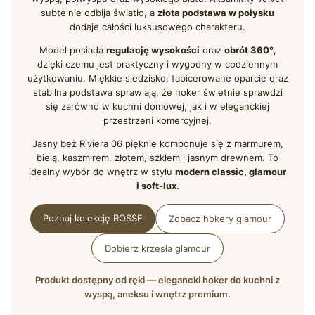
subtelnie odbija światło, a
złota podstawa w połysku
dodaje całości luksusowego charakteru.
Model posiada
regulację wysokości
oraz
obrót 360°
,
dzięki czemu jest praktyczny i wygodny w codziennym
użytkowaniu. Miękkie siedzisko, tapicerowane oparcie oraz
stabilna podstawa sprawiają, że hoker świetnie sprawdzi
się zarówno w kuchni domowej, jak i w eleganckiej
przestrzeni komercyjnej.
Jasny beż Riviera 06 pięknie komponuje się z marmurem,
bielą, kaszmirem, złotem, szkłem i jasnym drewnem. To
idealny wybór do wnętrz w stylu
modern classic, glamour
i soft-lux
.
Poznaj kolekcję ROSSE
Zobacz hokery glamour
Dobierz krzesła glamour
Produkt dostępny od ręki — elegancki hoker do kuchni z
wyspą, aneksu i wnętrz premium.