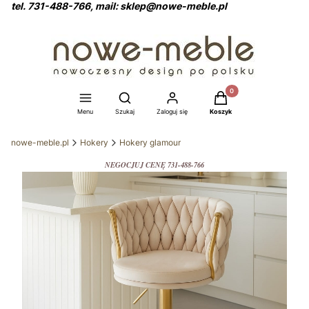
tel. 731-488-766, mail: sklep@nowe-meble.pl
Produkty w koszyku: 0
Otwórz wyszukiwarkę
Menu
Szukaj
Zaloguj się
Koszyk
nowe-meble.pl
Hokery
Hokery glamour
NEGOCJUJ CENĘ 731-488-766