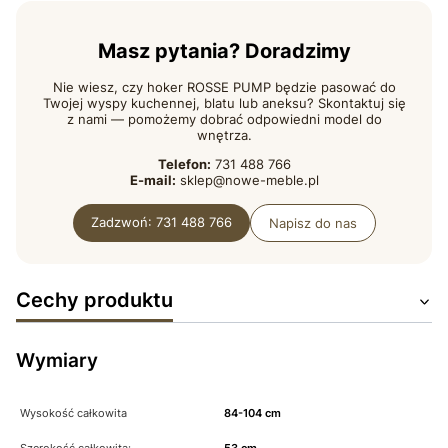
Masz pytania? Doradzimy
Nie wiesz, czy hoker ROSSE PUMP będzie pasować do
Twojej wyspy kuchennej, blatu lub aneksu? Skontaktuj się
z nami — pomożemy dobrać odpowiedni model do
wnętrza.
Telefon:
731 488 766
E-mail:
sklep@nowe-meble.pl
Zadzwoń: 731 488 766
Napisz do nas
Cechy produktu
Wymiary
Wysokość całkowita
84-104 cm
Szerokość całkowita:
53 cm