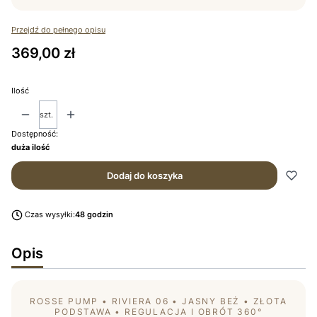
Przejdź do pełnego opisu
Cena
369,00 zł
Ilość
szt.
Dostępność:
duża ilość
Dodaj do koszyka
Czas wysyłki:
48 godzin
Opis
ROSSE PUMP • RIVIERA 06 • JASNY BEŻ • ZŁOTA
PODSTAWA • REGULACJA I OBRÓT 360°