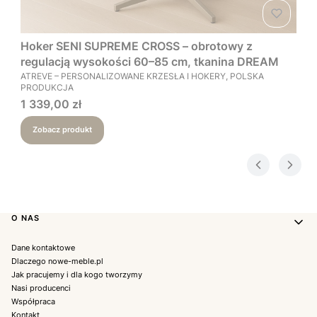
Hoker SENI SUPREME CROSS – obrotowy z
regulacją wysokości 60–85 cm, tkanina DREAM
PRODUCENT
ATREVE – PERSONALIZOWANE KRZESŁA I HOKERY, POLSKA
PRODUKCJA
Cena
1 339,00 zł
Zobacz produkt
Linki w stopce
O NAS
Dane kontaktowe
Dlaczego nowe-meble.pl
Jak pracujemy i dla kogo tworzymy
Nasi producenci
Współpraca
Kontakt