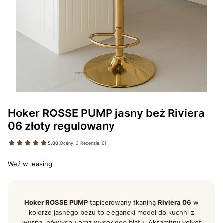
Hoker ROSSE PUMP jasny beż Riviera
06 złoty regulowany
5.00
(Oceny: 3 Recenzje: 0)
Weź w leasing
Hoker ROSSE PUMP
tapicerowany tkaniną
Riviera 06
w
kolorze jasnego beżu to elegancki model do kuchni z
wyspą, półwyspu oraz wysokiego blatu. Aksamitny velvet