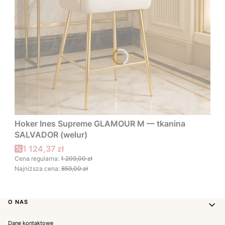
Hoker Ines Supreme GLAMOUR M — tkanina
SALVADOR (welur)
Cena promocyjna
1 124,37 zł
Cena regularna:
1 209,00 zł
Najniższa cena:
859,00 zł
Linki w stopce
O NAS
Dane kontaktowe