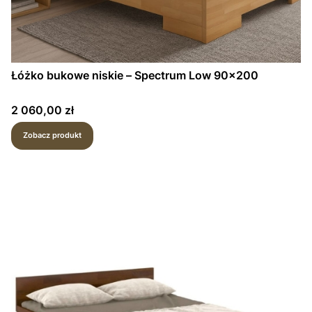
Łóżko bukowe niskie – Spectrum Low 90×200
Cena
2 060,00 zł
Zobacz produkt