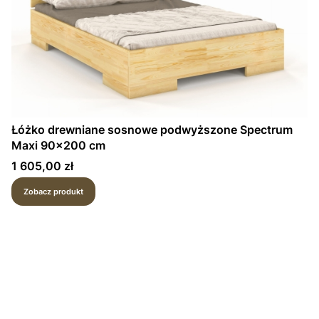
Łóżko drewniane sosnowe podwyższone Spectrum
Maxi 90x200 cm
Cena
1 605,00 zł
Zobacz produkt