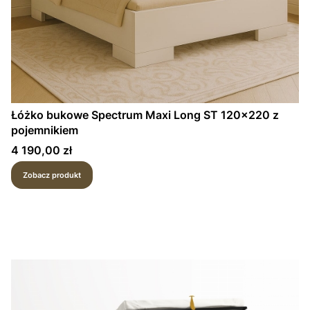
Łóżko bukowe Spectrum Maxi Long ST 120×220 z
pojemnikiem
Cena
4 190,00 zł
Zobacz produkt