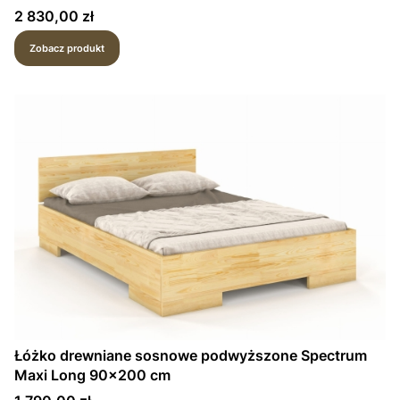
Cena
2 830,00 zł
Zobacz produkt
Łóżko drewniane sosnowe podwyższone Spectrum
Maxi Long 90x200 cm
Cena