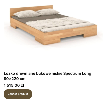
Łóżko drewniane bukowe niskie Spectrum Long
90x220 cm
Cena
1 515,00 zł
Zobacz produkt