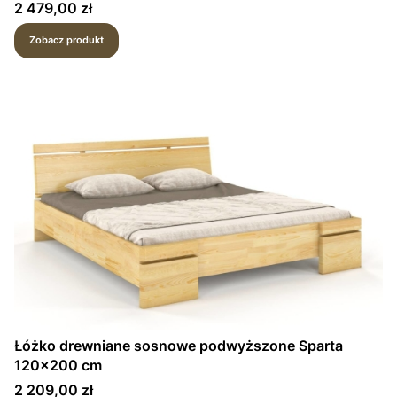
Cena
2 479,00 zł
Zobacz produkt
Łóżko drewniane sosnowe podwyższone Sparta
120x200 cm
Cena
2 209,00 zł