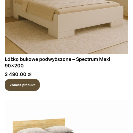
Łóżko bukowe podwyższone – Spectrum Maxi
90×200
Cena
2 490,00 zł
Zobacz produkt