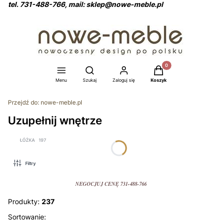
tel. 731-488-766, mail: sklep@nowe-meble.pl
Produkty w koszyku: 0
Otwórz wyszukiwarkę
Menu
Szukaj
Zaloguj się
Koszyk
Przejdź do:
nowe-meble.pl
Uzupełnij wnętrze
ŁÓŻKA
197
Filtry
NEGOCJUJ CENĘ 731-488-766
Produkty:
237
Lista produktów
Sortowanie: