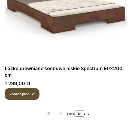
Łóżko drewniane sosnowe niskie Spectrum 90x200
cm
Cena
1 299,00 zł
Zobacz produkt
Strona
z 10
Wróć do pierwszej strony z produktami