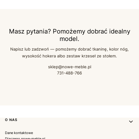
Masz pytania? Pomożemy dobrać idealny
model.
Napisz lub zadzwoń — pomożemy dobrać tkaninę, kolor nóg,
wysokość hokera albo zestaw krzeseł ze stołem.
sklep@nowe-meble.pl
731-488-766
Linki w stopce
O NAS
Dane kontaktowe
Dlaczego nowe-meble.pl