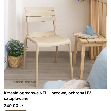
Krzesło ogrodowe NEL – beżowe, ochrona UV,
sztaplowane
Cena
249,00 zł