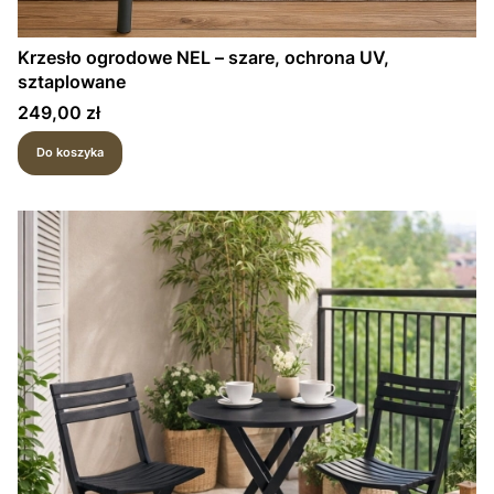
Krzesło ogrodowe NEL – szare, ochrona UV,
sztaplowane
Cena
249,00 zł
Do koszyka