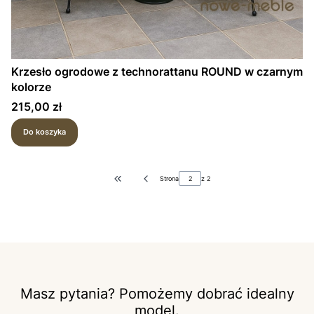
Krzesło ogrodowe z technorattanu ROUND w czarnym
kolorze
Cena
215,00 zł
Do koszyka
Strona
z 2
Wróć do pierwszej strony z produktami
Masz pytania? Pomożemy dobrać idealny
model.