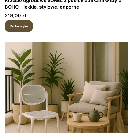
Krzesło ogrodowe SOREL z podłokietnikami w stylu
BOHO – lekkie, stylowe, odporne
Cena
219,00 zł
Do koszyka