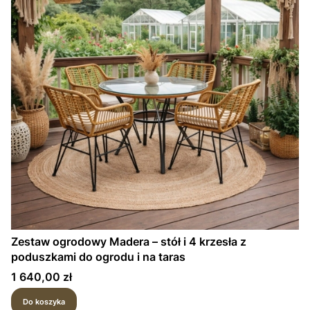
Zestaw ogrodowy Madera – stół i 4 krzesła z
poduszkami do ogrodu i na taras
Cena
1 640,00 zł
Do koszyka