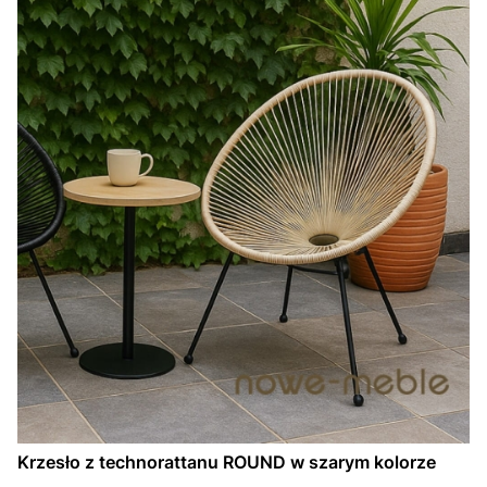
Krzesło z technorattanu ROUND w szarym kolorze