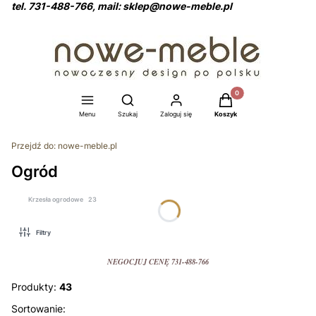
tel. 731-488-766, mail: sklep@nowe-meble.pl
Produkty w koszyku: 0
Otwórz wyszukiwarkę
Menu
Szukaj
Zaloguj się
Koszyk
Przejdź do:
nowe-meble.pl
Ogród
Krzesła ogrodowe
23
Filtry
NEGOCJUJ CENĘ 731-488-766
Produkty:
43
Lista produktów
Sortowanie: