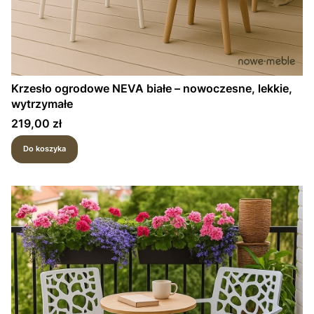
Krzesło ogrodowe NEVA białe – nowoczesne, lekkie,
wytrzymałe
Cena
219,00 zł
Do koszyka