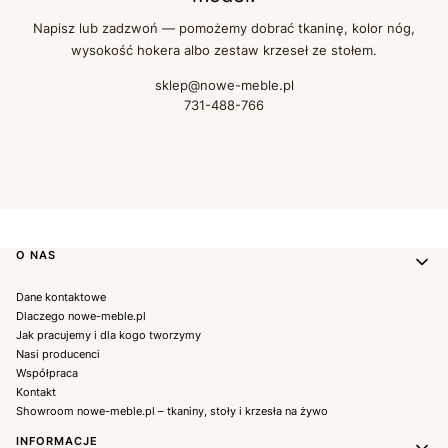
Napisz lub zadzwoń — pomożemy dobrać tkaninę, kolor nóg,
wysokość hokera albo zestaw krzeseł ze stołem.
sklep@nowe-meble.pl
731-488-766
Linki w stopce
O NAS
Dane kontaktowe
Dlaczego nowe-meble.pl
Jak pracujemy i dla kogo tworzymy
Nasi producenci
Współpraca
Kontakt
Showroom nowe-meble.pl – tkaniny, stoły i krzesła na żywo
INFORMACJE