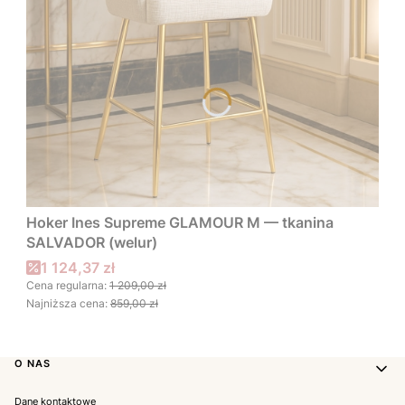
Hoker Ines Supreme GLAMOUR M — tkanina
SALVADOR (welur)
Cena promocyjna
1 124,37 zł
Cena regularna:
1 209,00 zł
Najniższa cena:
859,00 zł
Linki w stopce
O NAS
Dane kontaktowe