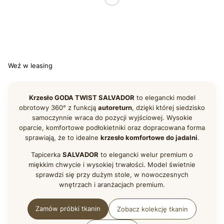
Wybierz
*
WYBARWIENIE NÓG
Wybierz
Weź w leasing
Krzesło GODA TWIST SALVADOR
to elegancki model
obrotowy 360° z funkcją
autoreturn
, dzięki której siedzisko
samoczynnie wraca do pozycji wyjściowej. Wysokie
oparcie, komfortowe podłokietniki oraz dopracowana forma
sprawiają, że to idealne
krzesło komfortowe do jadalni
.
Tapicerka
SALVADOR
to elegancki welur premium o
miękkim chwycie i wysokiej trwałości. Model świetnie
sprawdzi się przy dużym stole, w nowoczesnych
wnętrzach i aranżacjach premium.
Zamów próbki tkanin
Zobacz kolekcję tkanin