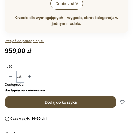
Dobierz stół
Krzesło dla wymagających – wygoda, obrót i elegancja w
jednym modelu.
Przejdź do pełnego opisu
Cena
959,00 zł
Ilość
szt.
Dostępność:
dostępny na zamówienie
Dodaj do koszyka
Czas wysyłki:
14-35 dni