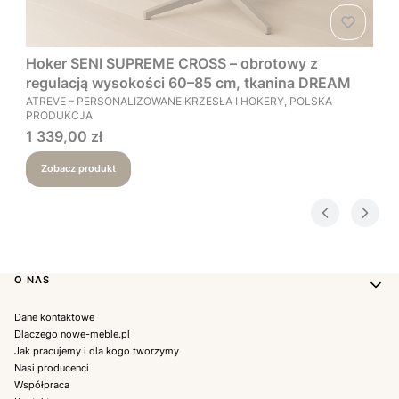
Hoker SENI SUPREME CROSS – obrotowy z
regulacją wysokości 60–85 cm, tkanina DREAM
PRODUCENT
ATREVE – PERSONALIZOWANE KRZESŁA I HOKERY, POLSKA
PRODUKCJA
Cena
1 339,00 zł
Zobacz produkt
Linki w stopce
O NAS
Dane kontaktowe
Dlaczego nowe-meble.pl
Jak pracujemy i dla kogo tworzymy
Nasi producenci
Współpraca