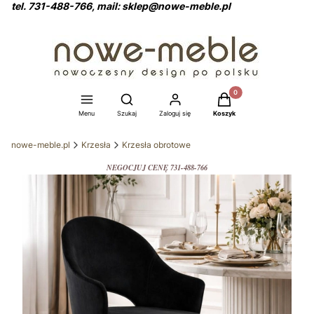
tel. 731-488-766, mail: sklep@nowe-meble.pl
Produkty w koszyku: 0
Otwórz wyszukiwarkę
Menu
Szukaj
Zaloguj się
Koszyk
nowe-meble.pl
Krzesła
Krzesła obrotowe
NEGOCJUJ CENĘ 731-488-766