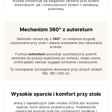
Krzesło prezentuje się elegancko zarówno przy stołach
drewnianych, jak i nowoczesnych stołach z metalową
podstawą.
Mechanizm 360° z autoreturn
Siedzisko obraca się o
360°
, co zwiększa wygodę
użytkowania przy stole i ułatwia wstawanie bez odsuwania
krzesła.
Funkcja
autoreturn
powoduje automatyczny powrót
siedziska do pozycji wyjściowej po wstaniu, dzięki czemu
strefa jadalni zawsze wygląda schludnie i estetycznie.
To rozwiązanie szczególnie doceniane przy dużych stołach
160, 180 i 200 cm.
Wysokie oparcie i komfort przy stole
Jedną z największych zalet modelu GODA jest wysokie
oparcie, które dobrze podpiera plecy. Podłokietniki
zwiększają wygodę podczas codziennych posiłków i