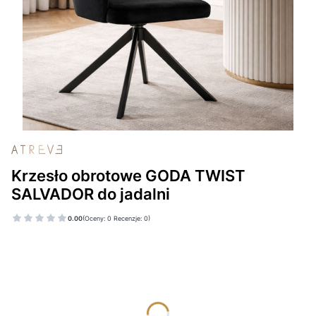
Krzesło obrotowe GODA TWIST
SALVADOR do jadalni
0.00
(Oceny: 0 Recenzje: 0)
Wybierz wariant produktu:
Poszczególne warianty mogą różnić się ceną
*
TKANINA SALVADOR