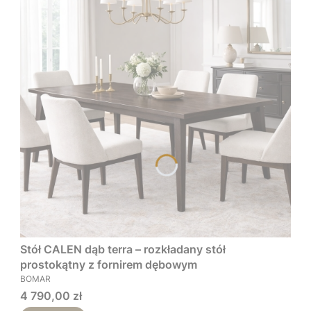
Stół CALEN dąb terra – rozkładany stół
prostokątny z fornirem dębowym
PRODUCENT
BOMAR
Cena
4 790,00 zł