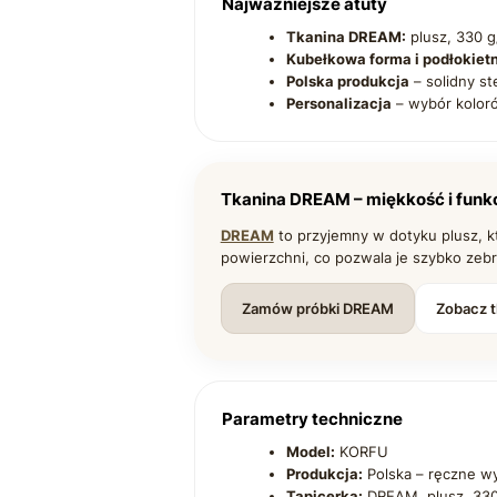
Najważniejsze atuty
Tkanina DREAM:
plusz, 330 g
Kubełkowa forma i podłokietn
Polska produkcja
– solidny st
Personalizacja
– wybór kolor
Tkanina DREAM – miękkość i funk
DREAM
to przyjemny w dotyku plusz, kt
powierzchni, co pozwala je szybko zebr
Zamów próbki DREAM
Zobacz 
Parametry techniczne
Model:
KORFU
Produkcja:
Polska – ręczne w
Tapicerka:
DREAM, plusz, 330 