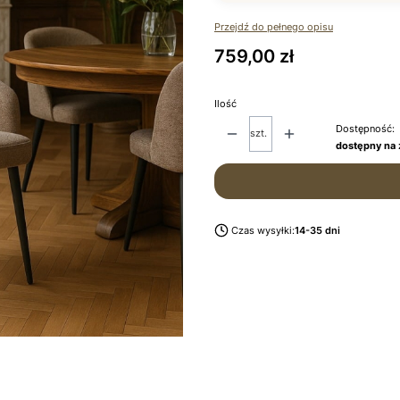
Przejdź do pełnego opisu
Cena
759,00 zł
Ilość
Dostępność:
szt.
dostępny na
Czas wysyłki:
14-35 dni