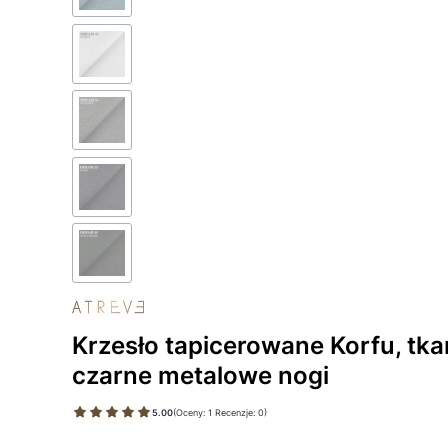
Krzesło tapicerowane Korfu, tk
czarne metalowe nogi
5.00
(Oceny: 1 Recenzje: 0)
Wybierz wariant produktu: