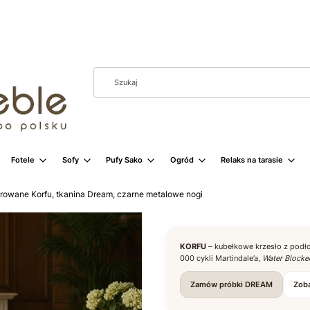
Fotele
Sofy
Pufy Sako
Ogród
Relaks na tarasie
erowane Korfu, tkanina Dream, czarne metalowe nogi
KORFU
– kubełkowe krzesło z podł
000 cykli Martindale’a,
Water Blocke
Zamów próbki DREAM
Zob