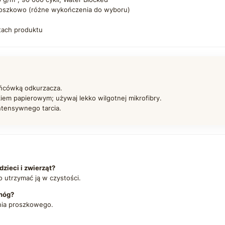
oszkowo (różne wykończenia do wyboru)
tach produktu
ońcówką odkurzacza.
iem papierowym; używaj lekko wilgotnej mikrofibry.
intensywnego tarcia.
zieci i zwierząt?
o utrzymać ją w czystości.
nóg?
nia proszkowego.