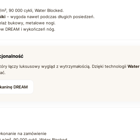
/m², 90 000 cykli, Water Blocked.
iki
– wygoda nawet podczas długich posiedzeń.
elaż bukowy, metalowe nogi.
ów DREAM i wykończeń nóg.
cjonalność
óry łączy luksusowy wygląd z wytrzymałością. Dzięki technologii
Water
ać.
tkaninę DREAM
ykonanie na zamówienie
g/m², 90 000 cykli, Water Blocked