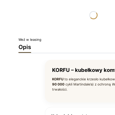
Poszczególne warianty mogą różnić się ceną
*
TKANINA DREAM
Wybierz
Weź w leasing
Opis
KORFU – kubełkowy komf
KORFU
to eleganckie krzesło kubełkow
90 000
cykli Martindale’a) z ochroną
W
trwałości.