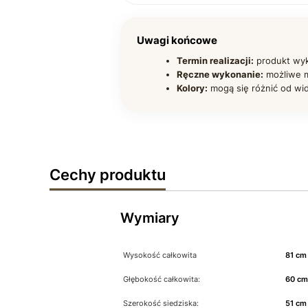
Uwagi końcowe
Termin realizacji:
produkt wyk
Ręczne wykonanie:
możliwe m
Kolory:
mogą się różnić od wi
Cechy produktu
Wymiary
Wysokość całkowita
81 cm
Głębokość całkowita:
60 c
Szerokość siedziska:
51 cm