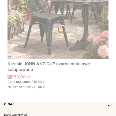
Krzesło JOHN ANTIQUE czarne metalowe
sztaplowane
Cena promocyjna
199,00 zł
Cena regularna:
249,00 zł
Najniższa cena:
249,00 zł
Linki w stopce
O NAS
Dane kontaktowe