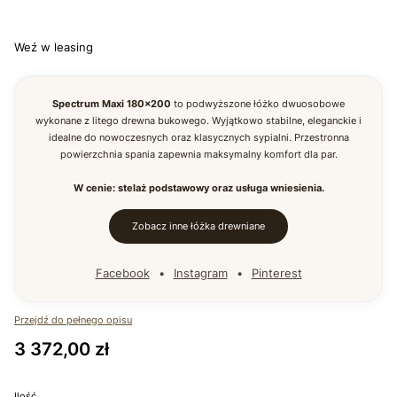
Wybierz
Weź w leasing
Spectrum Maxi 180×200
to podwyższone łóżko dwuosobowe
wykonane z litego drewna bukowego. Wyjątkowo stabilne, eleganckie i
idealne do nowoczesnych oraz klasycznych sypialni. Przestronna
powierzchnia spania zapewnia maksymalny komfort dla par.
W cenie: stelaż podstawowy oraz usługa wniesienia.
Zobacz inne łóżka drewniane
Facebook
•
Instagram
•
Pinterest
Przejdź do pełnego opisu
Cena
3 372,00 zł
Ilość