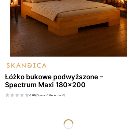
Łóżko bukowe podwyższone –
Spectrum Maxi 180×200
0.00
(Oceny: 0 Recenzje: 0)
Wybierz wariant produktu:
Poszczególne warianty mogą różnić się ceną
*
KOLOR