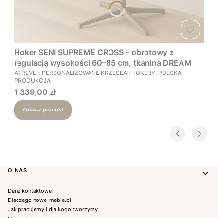
Hoker SENI SUPREME CROSS – obrotowy z
regulacją wysokości 60–85 cm, tkanina DREAM
PRODUCENT
ATREVE – PERSONALIZOWANE KRZESŁA I HOKERY, POLSKA
PRODUKCJA
Cena
1 339,00 zł
Zobacz produkt
Linki w stopce
O NAS
Dane kontaktowe
Dlaczego nowe-meble.pl
Jak pracujemy i dla kogo tworzymy