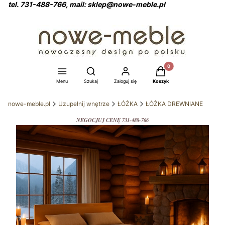
tel. 731-488-766, mail: sklep@nowe-meble.pl
Produkty w koszyku: 0
Otwórz wyszukiwarkę
Menu
Szukaj
Zaloguj się
Koszyk
nowe-meble.pl
Uzupełnij wnętrze
ŁÓŻKA
ŁÓŻKA DREWNIANE
NEGOCJUJ CENĘ 731-488-766