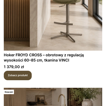
Hoker FROYD CROSS – obrotowy z regulacją
wysokości 60–85 cm, tkanina VINCI
Cena
1 379,00 zł
Zobacz produkt
Nowość