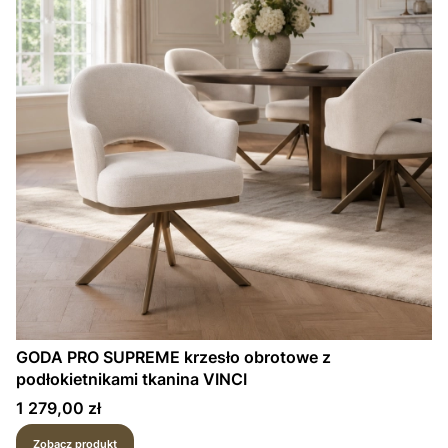
GODA PRO SUPREME krzesło obrotowe z
podłokietnikami tkanina VINCI
Cena
1 279,00 zł
Zobacz produkt