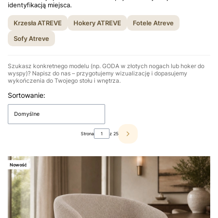
identyfikacją miejsca.
Krzesła ATREVE
Hokery ATREVE
Fotele Atreve
Sofy Atreve
Szukasz konkretnego modelu (np. GODA w złotych nogach lub hoker do
wyspy)? Napisz do nas – przygotujemy wizualizację i dopasujemy
wykończenia do Twojego stołu i wnętrza.
Lista produktów
Sortowanie:
Domyślne
Strona
z 25
Następne produkty
Nowość