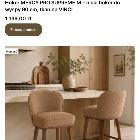
Hoker MERCY PRO SUPREME M – niski hoker do
wyspy 90 cm, tkanina VINCI
Cena
1 139,00 zł
Zobacz produkt
Nowość