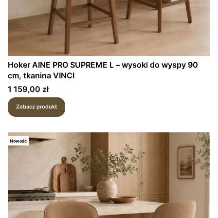
Hoker AINE PRO SUPREME L – wysoki do wyspy 90
cm, tkanina VINCI
Cena
1 159,00 zł
Zobacz produkt
Nowość