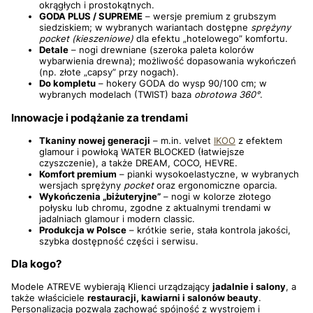
okrągłych i prostokątnych.
GODA PLUS / SUPREME
– wersje premium z grubszym
siedziskiem; w wybranych wariantach dostępne
sprężyny
pocket (kieszeniowe)
dla efektu „hotelowego” komfortu.
Detale
– nogi drewniane (szeroka paleta kolorów
wybarwienia drewna); możliwość dopasowania wykończeń
(np. złote „capsy” przy nogach).
Do kompletu
– hokery GODA do wysp 90/100 cm; w
wybranych modelach (TWIST) baza
obrotowa 360°
.
Innowacje i podążanie za trendami
Tkaniny nowej generacji
– m.in. velvet
IKOO
z efektem
glamour i powłoką WATER BLOCKED (łatwiejsze
czyszczenie), a także DREAM, COCO, HEVRE.
Komfort premium
– pianki wysokoelastyczne, w wybranych
wersjach sprężyny
pocket
oraz ergonomiczne oparcia.
Wykończenia „biżuteryjne”
– nogi w kolorze złotego
połysku lub chromu, zgodne z aktualnymi trendami w
jadalniach glamour i modern classic.
Produkcja w Polsce
– krótkie serie, stała kontrola jakości,
szybka dostępność części i serwisu.
Dla kogo?
Modele ATREVE wybierają Klienci urządzający
jadalnie i salony
, a
także właściciele
restauracji, kawiarni i salonów beauty
.
Personalizacja pozwala zachować spójność z wystrojem i