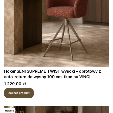
Hoker SENI SUPREME TWIST wysoki – obrotowy z
auto-return do wyspy 100 cm, tkanina VINCI
Cena
1 229,00 zł
Zobacz produkt
Nowość