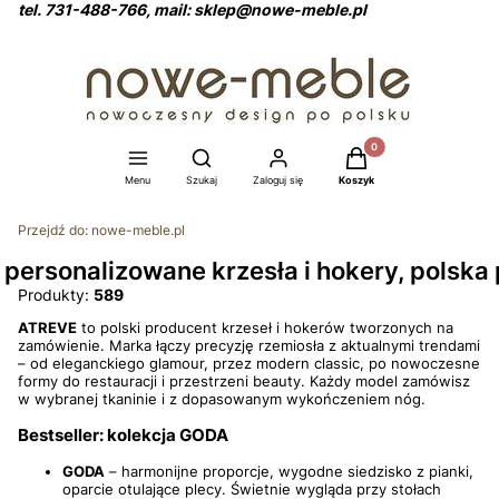
tel. 731-488-766, mail: sklep@nowe-meble.pl
Produkty w koszyku: 0
Otwórz wyszukiwarkę
Menu
Szukaj
Zaloguj się
Koszyk
Przejdź do:
nowe-meble.pl
personalizowane krzesła i hokery, polska
Produkty:
589
ATREVE
to polski producent krzeseł i hokerów tworzonych na
zamówienie. Marka łączy precyzję rzemiosła z aktualnymi trendami
– od eleganckiego glamour, przez modern classic, po nowoczesne
formy do restauracji i przestrzeni beauty. Każdy model zamówisz
w wybranej tkaninie i z dopasowanym wykończeniem nóg.
Bestseller: kolekcja GODA
GODA
– harmonijne proporcje, wygodne siedzisko z pianki,
oparcie otulające plecy. Świetnie wygląda przy stołach