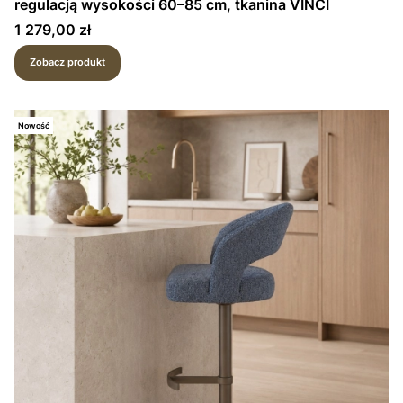
regulacją wysokości 60–85 cm, tkanina VINCI
Cena
1 279,00 zł
Zobacz produkt
Nowość