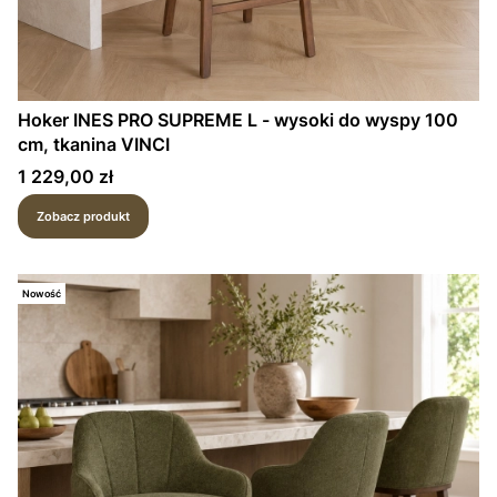
Hoker INES PRO SUPREME L - wysoki do wyspy 100
cm, tkanina VINCI
Cena
1 229,00 zł
Zobacz produkt
Nowość