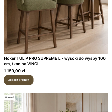
Hoker TULIP PRO SUPREME L - wysoki do wyspy 100
cm, tkanina VINCI
Cena
1 159,00 zł
Zobacz produkt
Nowość