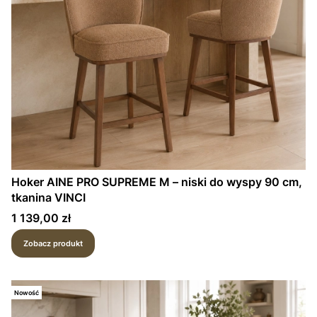
Hoker AINE PRO SUPREME M – niski do wyspy 90 cm,
tkanina VINCI
Cena
1 139,00 zł
Zobacz produkt
Nowość