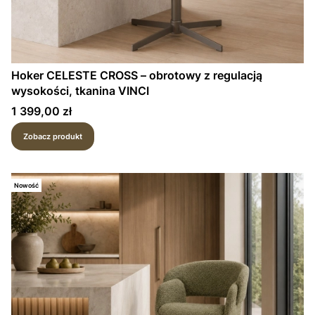
Hoker CELESTE CROSS – obrotowy z regulacją
wysokości, tkanina VINCI
Cena
1 399,00 zł
Zobacz produkt
Nowość