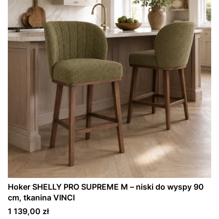
Hoker SHELLY PRO SUPREME M – niski do wyspy 90
cm, tkanina VINCI
Cena
1 139,00 zł