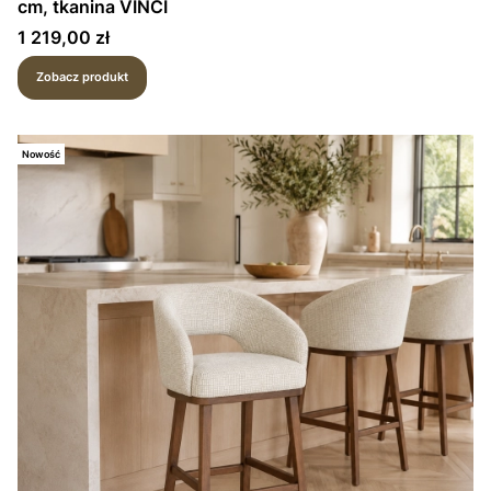
cm, tkanina VINCI
Cena
1 219,00 zł
Zobacz produkt
Nowość