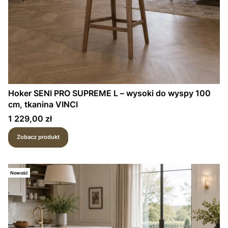
Hoker SENI PRO SUPREME L – wysoki do wyspy 100
cm, tkanina VINCI
Cena
1 229,00 zł
Zobacz produkt
Nowość