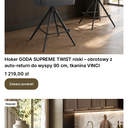
Hoker GODA SUPREME TWIST niski – obrotowy z
auto-return do wyspy 90 cm, tkanina VINCI
Cena
1 219,00 zł
Zobacz produkt
Nowość