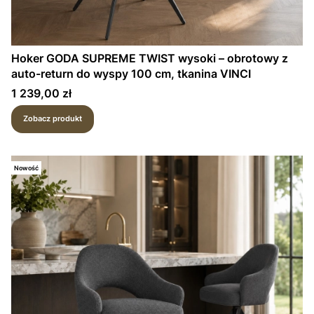
Hoker GODA SUPREME TWIST wysoki – obrotowy z
auto-return do wyspy 100 cm, tkanina VINCI
Cena
1 239,00 zł
Zobacz produkt
Nowość