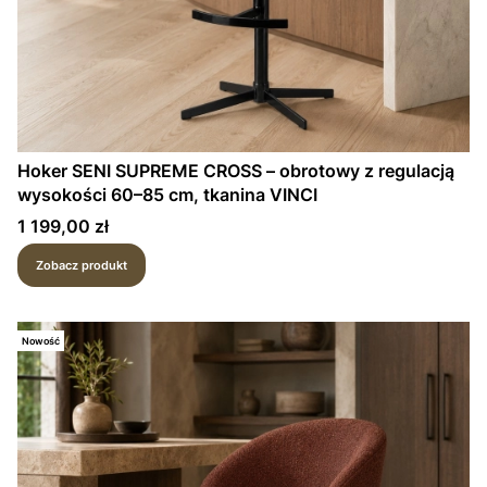
Hoker SENI SUPREME CROSS – obrotowy z regulacją
wysokości 60–85 cm, tkanina VINCI
Cena
1 199,00 zł
Zobacz produkt
Nowość