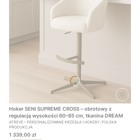
Hoker SENI SUPREME CROSS – obrotowy z
regulacją wysokości 60–85 cm, tkanina DREAM
PRODUCENT
ATREVE – PERSONALIZOWANE KRZESŁA I HOKERY, POLSKA
PRODUKCJA
Cena
1 339,00 zł