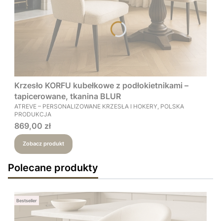
Krzesło KORFU kubełkowe z podłokietnikami –
tapicerowane, tkanina BLUR
PRODUCENT
ATREVE – PERSONALIZOWANE KRZESŁA I HOKERY, POLSKA
PRODUKCJA
Cena
869,00 zł
Zobacz produkt
Polecane produkty
Bestseller