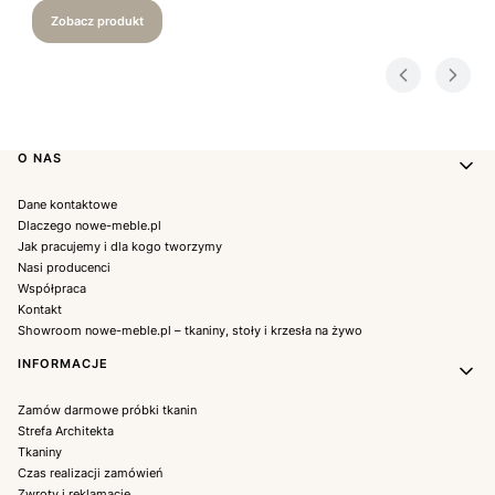
Zobacz produkt
Linki w stopce
O NAS
Dane kontaktowe
Dlaczego nowe-meble.pl
Jak pracujemy i dla kogo tworzymy
Nasi producenci
Współpraca
Kontakt
Showroom nowe-meble.pl – tkaniny, stoły i krzesła na żywo
INFORMACJE
Zamów darmowe próbki tkanin
Strefa Architekta
Tkaniny
Czas realizacji zamówień
Zwroty i reklamacje