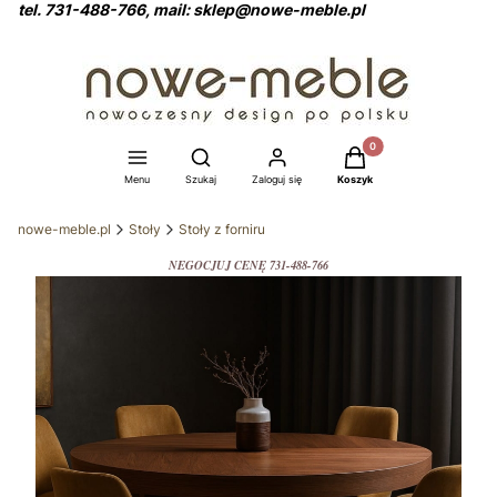
tel. 731-488-766, mail: sklep@nowe-meble.pl
Produkty w koszyku: 0
Otwórz wyszukiwarkę
Menu
Szukaj
Zaloguj się
Koszyk
nowe-meble.pl
Stoły
Stoły z forniru
NEGOCJUJ CENĘ 731-488-766