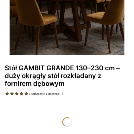
Stół GAMBIT GRANDE 130–230 cm –
duży okrągły stół rozkładany z
fornirem dębowym
5.00
(Oceny: 4 Recenzje: 1)
Wybierz wariant produktu:
Poszczególne warianty mogą różnić się ceną
*
WYBARWIENIE