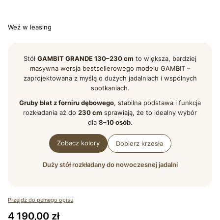
Wybierz
Weź w leasing
Stół
GAMBIT GRANDE 130–230 cm
to większa, bardziej
masywna wersja bestsellerowego modelu GAMBIT –
zaprojektowana z myślą o dużych jadalniach i wspólnych
spotkaniach.
Gruby blat z forniru dębowego
, stabilna podstawa i funkcja
rozkładania aż do
230 cm
sprawiają, że to idealny wybór
dla
8–10 osób
.
Zobacz kolory
Dobierz krzesła
Duży stół rozkładany do nowoczesnej jadalni
Przejdź do pełnego opisu
Cena
4 190,00 zł