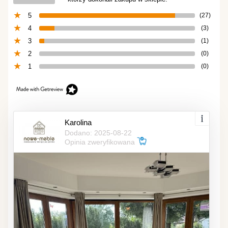
5
(27)
4
(3)
3
(1)
2
(0)
1
(0)
Karolina
Dodano: 2025-08-22
Opinia zweryfikowana