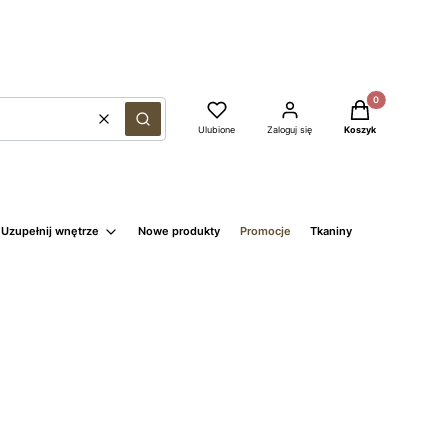
Produkty w kosz
Wyczyść
Szukaj
Ulubione
Zaloguj się
Koszyk
Uzupełnij wnętrze
Nowe produkty
Promocje
Tkaniny