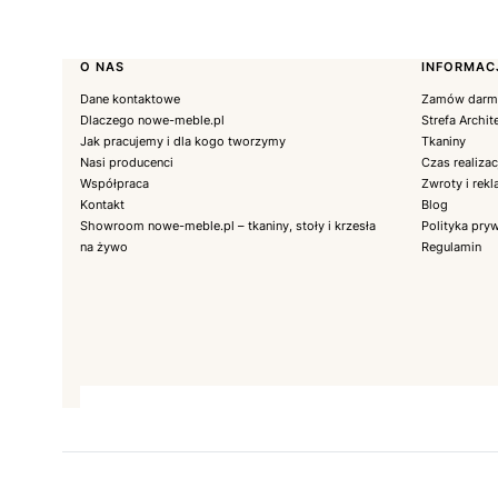
Linki w stopce
O NAS
INFORMAC
Dane kontaktowe
Zamów darmo
Dlaczego nowe-meble.pl
Strefa Archit
Jak pracujemy i dla kogo tworzymy
Tkaniny
Nasi producenci
Czas realiza
Współpraca
Zwroty i rek
Kontakt
Blog
Showroom nowe-meble.pl – tkaniny, stoły i krzesła
Polityka pry
na żywo
Regulamin