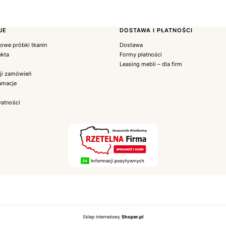
JE
DOSTAWA I PŁATNOŚCI
we próbki tkanin
Dostawa
ekta
Formy płatności
Leasing mebli – dla firm
cji zamówień
lamacje
watności
Sklep internetowy
Shoper.pl