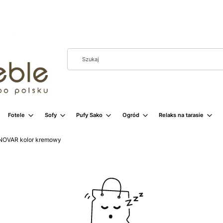
Fotele
Sofy
Pufy Sako
Ogród
Relaks na tarasie
 NOVAR kolor kremowy