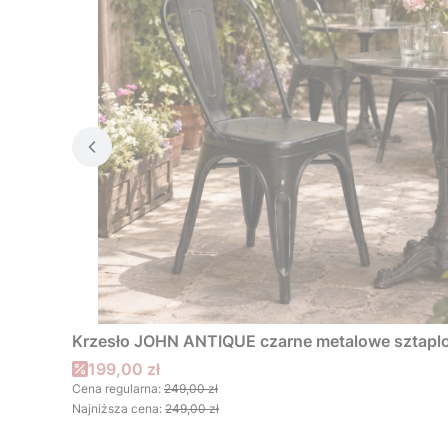
Krzesło JOHN ANTIQUE czarne metalowe sztap
Cena promocyjna
199,00 zł
Cena regularna:
249,00 zł
Najniższa cena:
249,00 zł