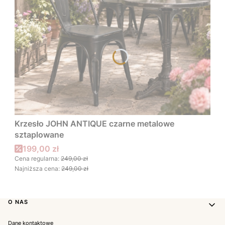
Krzesło JOHN ANTIQUE czarne metalowe
sztaplowane
Cena promocyjna
199,00 zł
Cena regularna:
249,00 zł
Najniższa cena:
249,00 zł
Linki w stopce
O NAS
Dane kontaktowe