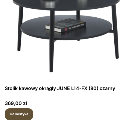
Stolik kawowy okrągły JUNE L14-FX (80) czarny
Cena
369,00 zł
Do koszyka