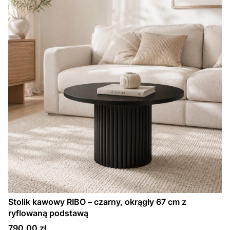
Stolik kawowy RIBO – czarny, okrągły 67 cm z
ryflowaną podstawą
Cena
790,00 zł