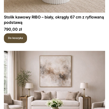
Stolik kawowy RIBO – biały, okrągły 67 cm z ryflowaną
podstawą
Cena
790,00 zł
Do koszyka