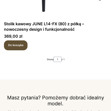
Stolik kawowy JUNE L14-FX (80) z półką –
nowoczesny design i funkcjonalność
Cena
369,00 zł
Do koszyka
Strona
z 1
Masz pytania? Pomożemy dobrać idealny
model.