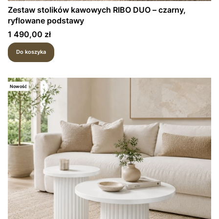
Zestaw stolików kawowych RIBO DUO – czarny,
ryflowane podstawy
Cena
1 490,00 zł
Do koszyka
Nowość