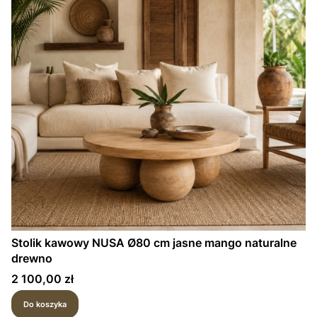
Stolik kawowy NUSA Ø80 cm jasne mango naturalne
drewno
Cena
2 100,00 zł
Do koszyka