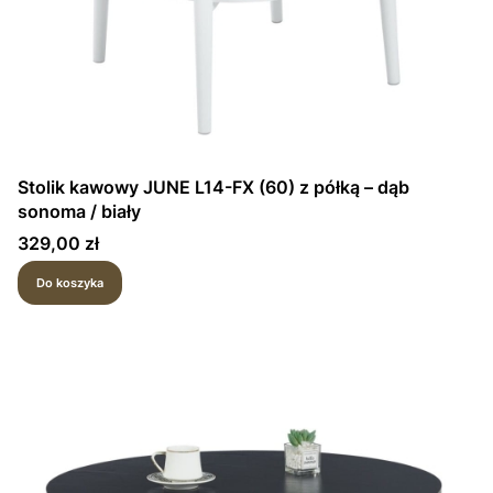
Stolik kawowy JUNE L14-FX (60) z półką – dąb
sonoma / biały
Cena
329,00 zł
Do koszyka