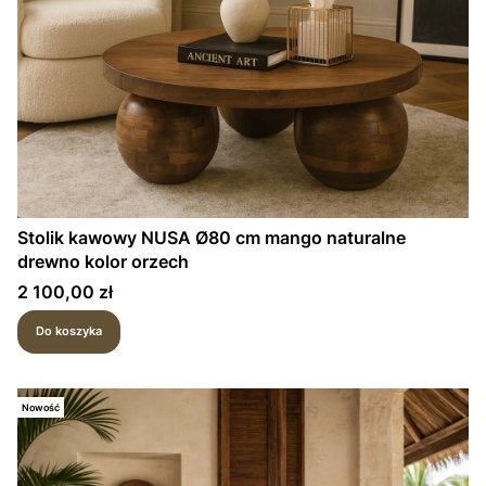
Stolik kawowy NUSA Ø80 cm mango naturalne
drewno kolor orzech
Cena
2 100,00 zł
Do koszyka
Nowość