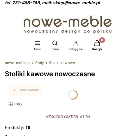
tel. 731-488-766, mail: sklep@nowe-meble.pl
Produkty w koszyku: 0
Otwórz wyszukiwarkę
Menu
Szukaj
Zaloguj się
Koszyk
nowe-meble.pl
Stoły
Stoliki kawowe
Stoliki kawowe nowoczesne
Stoliki kawowe
Filtry
NEGOCJUJ CENĘ 731-488-766
Produkty:
19