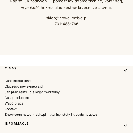
Napisz lub zadzwoń — pomożemy dobrać tkaninę, kolor nóg,
wysokość hokera albo zestaw krzeseł ze stołem.
sklep@nowe-meble.pl
731-488-766
Linki w stopce
O NAS
Dane kontaktowe
Dlaczego nowe-meble.pl
Jak pracujemy i dla kogo tworzymy
Nasi producenci
Współpraca
Kontakt
Showroom nowe-meble.pl – tkaniny, stoły i krzesła na żywo
INFORMACJE