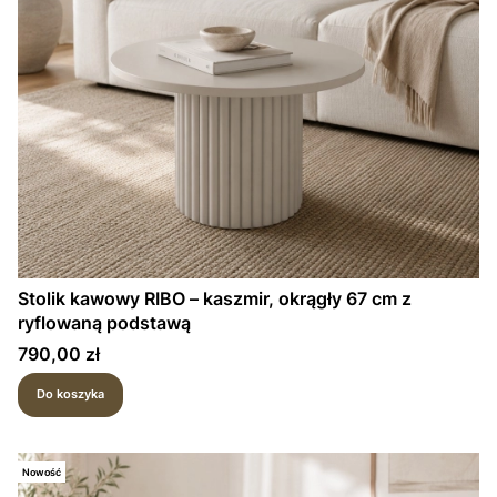
Stolik kawowy RIBO – kaszmir, okrągły 67 cm z
ryflowaną podstawą
Cena
790,00 zł
Do koszyka
Nowość