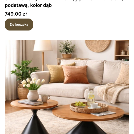
podstawą, kolor dąb
Cena
749,00 zł
Do koszyka