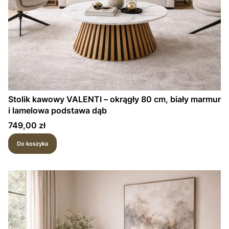
Stolik kawowy VALENTI – okrągły 80 cm, biały marmur
i lamelowa podstawa dąb
Cena
749,00 zł
Do koszyka