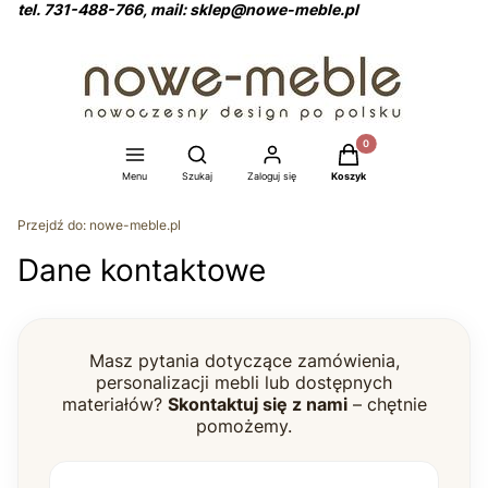
tel. 731-488-766, mail: sklep@nowe-meble.pl
Produkty w koszyku: 0
Otwórz wyszukiwarkę
Menu
Szukaj
Zaloguj się
Koszyk
Przejdź do:
nowe-meble.pl
Dane kontaktowe
Masz pytania dotyczące zamówienia,
personalizacji mebli lub dostępnych
materiałów?
Skontaktuj się z nami
– chętnie
pomożemy.