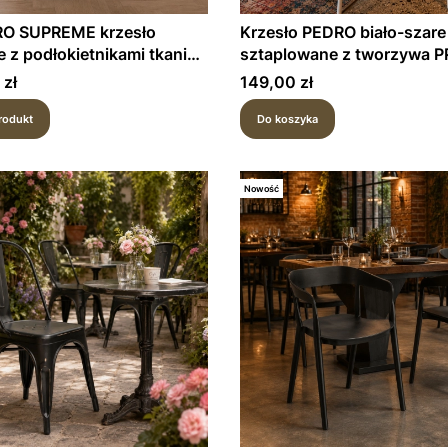
O SUPREME krzesło
Krzesło PEDRO biało-szare
 z podłokietnikami tkanina
sztaplowane z tworzywa P
Cena
 zł
149,00 zł
rodukt
Do koszyka
Nowość