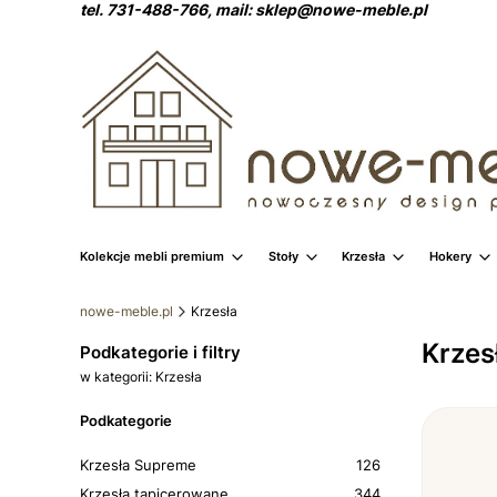
tel. 731-488-766, mail: sklep@nowe-meble.pl
Kolekcje mebli premium
Stoły
Krzesła
Hokery
nowe-meble.pl
Krzesła
Krzes
Podkategorie i filtry
w kategorii: Krzesła
Podkategorie
Krzesła Supreme
126
Krzesła tapicerowane
344