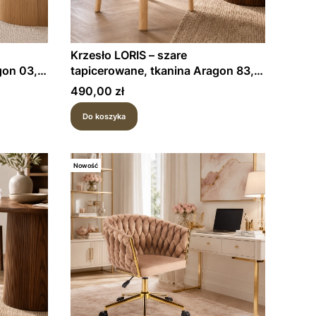
Krzesło LORIS – szare
gon 03,
tapicerowane, tkanina Aragon 83,
stelaż naturalny dąb
Cena
490,00 zł
Do koszyka
Nowość