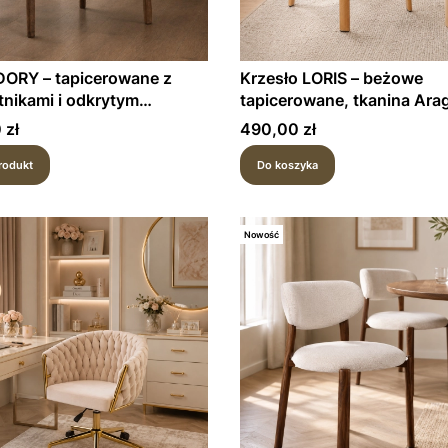
DORY – tapicerowane z
Krzesło LORIS – beżowe
tnikami i odkrytym
tapicerowane, tkanina Ara
nym stelażem
stelaż naturalny dąb
Cena
 zł
490,00 zł
rodukt
Do koszyka
Nowość