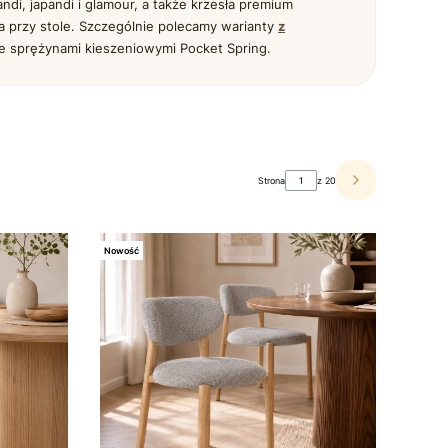
di, japandi i glamour, a także krzesła premium
 przy stole. Szczególnie polecamy warianty
z
e sprężynami kieszeniowymi Pocket Spring.
Strona
z 20
Następne produk
Nowość