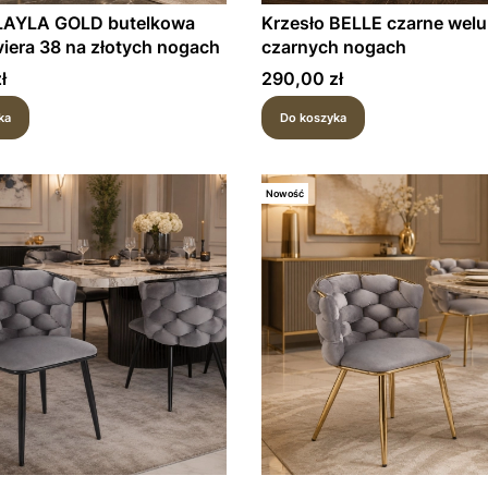
 LAYLA GOLD butelkowa
Krzesło BELLE czarne wel
iviera 38 na złotych nogach
czarnych nogach
Cena
ł
290,00 zł
ka
Do koszyka
Nowość