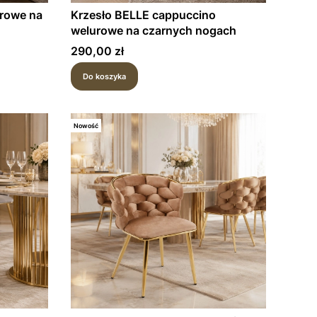
urowe na
Krzesło BELLE cappuccino
welurowe na czarnych nogach
Cena
290,00 zł
Do koszyka
Nowość