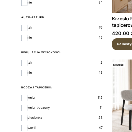
nie
84
Krzesło
AUTO-RETURN:
tapicero
Auto-return:
tak
76
podstaw
Cena
420,00 z
nie
15
Do koszy
REGULACJA WYSOKOŚCI:
Regulacja wysokości:
tak
2
Nowość
nie
18
RODZAJ TAPICERKI:
Rodzaj tapicerki:
welur
112
welur tłoczony
11
plecionka
23
szenil
47