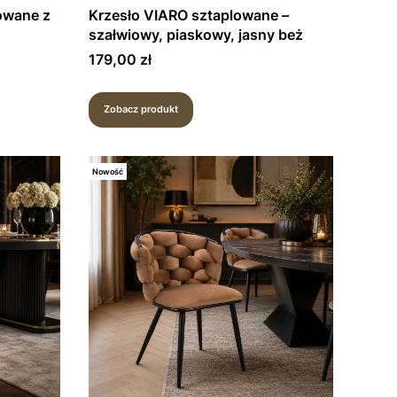
owane z
Krzesło VIARO sztaplowane –
szałwiowy, piaskowy, jasny beż
Cena
179,00 zł
Zobacz produkt
Nowość