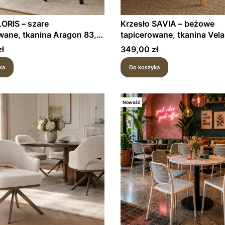
LORIS – szare
Krzesło SAVIA – beżowe
wane, tkanina Aragon 83,
tapicerowane, tkanina Vela
telaż
stelaż naturalny dąb
Cena
ł
349,00 zł
ka
Do koszyka
Nowość