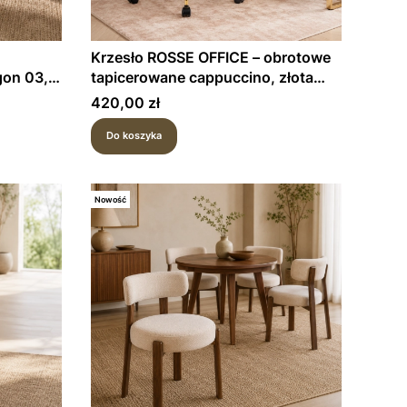
Krzesło ROSSE OFFICE – obrotowe
gon 03,
tapicerowane cappuccino, złota
podstawa na kółkach
Cena
420,00 zł
Do koszyka
Nowość