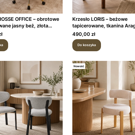
 ROSSE OFFICE – obrotowe
Krzesło LORIS – beżowe
wane jasny beż, złota
tapicerowane, tkanina Ara
a na kółkach
stelaż walnut
Cena
ł
490,00 zł
ka
Do koszyka
Nowość