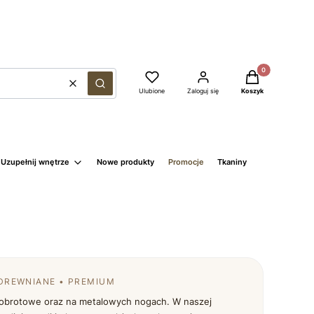
Produkty w kosz
Wyczyść
Szukaj
Ulubione
Zaloguj się
Koszyk
Uzupełnij wnętrze
Nowe produkty
Promocje
Tkaniny
 DREWNIANE • PREMIUM
e, obrotowe oraz na metalowych nogach. W naszej