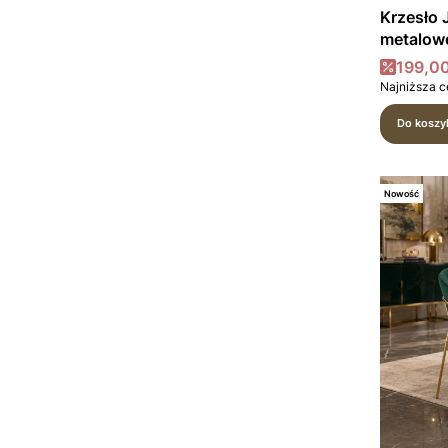
Krzesło
metalow
Cena 
199,00
Najniższa c
Do koszy
Nowość