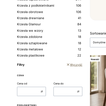
Krzesła z podłokietnikami
106
Krzesła obrotowe
106
Krzesła drewniane
41
Krzesła Glamour
84
Krzesła we wzory
13
Lista 
Sortowani
Krzesła zdobione
18
Domyślne
Krzesła sztaplowane
18
Krzesła metalowe
12
Krzesła plastikowe
22
Nowość
Filtry
Wyczyść
CENA
Cena od
Cena do
zł
zł
PODŁOKIETNIKI: