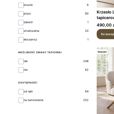
boucle
9
Krzesło 
plusz
90
tapicero
żakard
1
czarny s
Cena
490,00 z
strukturalna
20
Do koszy
ekozamsz
1
Nowość
MOŻLIWOŚĆ ZMIANY TAPICERKI:
Możliwość zmiany tapicerki:
tak
248
nie
62
DOSTĘPNOŚĆ:
Dostępność:
od ręki
64
na zamówienie
252