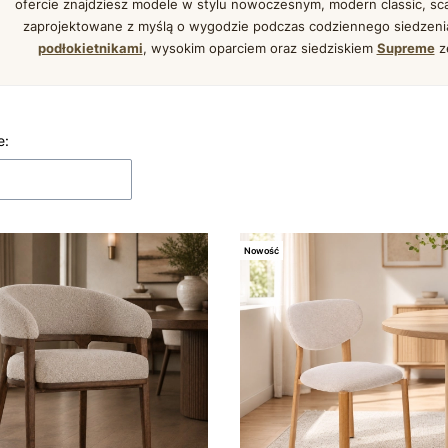
ofercie znajdziesz modele w stylu nowoczesnym, modern classic, scan
zaprojektowane z myślą o wygodzie podczas codziennego siedzenia
podłokietnikami
, wysokim oparciem oraz siedziskiem
Supreme
z
produktów
e:
Nowość