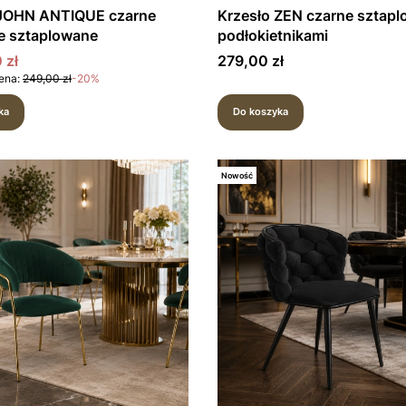
 JOHN ANTIQUE czarne
Krzesło ZEN czarne sztapl
e sztaplowane
podłokietnikami
promocyjna
Cena
 zł
279,00 zł
ena:
249,00 zł
-20%
ka
Do koszyka
Nowość