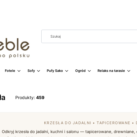
Fotele
Sofy
Pufy Sako
Ogród
Relaks na tarasie
ła
Produkty:
459
KRZESŁA DO JADALNI • TAPICEROWANE •
Odkryj krzesła do jadalni, kuchni i salonu — tapicerowane, drewnian