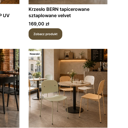
Krzesło BERN tapicerowane
P UV
sztaplowane velvet
Cena
169,00 zł
Zobacz produkt
Nowość