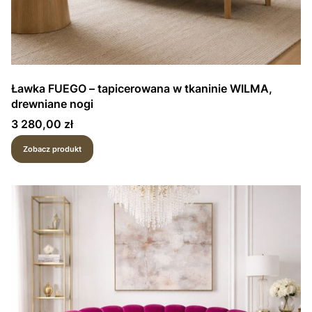
Ławka FUEGO – tapicerowana w tkaninie WILMA,
drewniane nogi
Cena
3 280,00 zł
Zobacz produkt