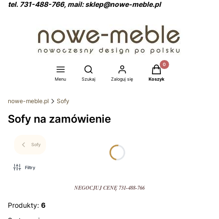
tel. 731-488-766, mail: sklep@nowe-meble.pl
Produkty w koszyku: 0
Otwórz wyszukiwarkę
Menu
Szukaj
Zaloguj się
Koszyk
nowe-meble.pl
Sofy
Sofy na zamówienie
Sofy
Filtry
NEGOCJUJ CENĘ 731-488-766
Produkty:
6