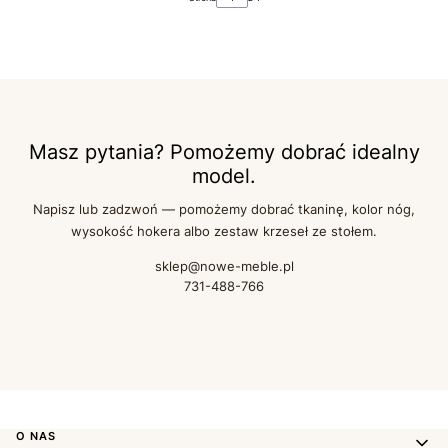
Masz pytania? Pomożemy dobrać idealny
model.
Napisz lub zadzwoń — pomożemy dobrać tkaninę, kolor nóg,
wysokość hokera albo zestaw krzeseł ze stołem.
sklep@nowe-meble.pl
731-488-766
Linki w stopce
O NAS