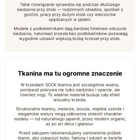
Takie rozwiązanie sprawdza się podczas dłuższego
siedzenia przy stole — rodzinnych obiadów, spotkań z
gośćmi, pracy przy dużym stole czy wieczorów
spędzanych w jadalni.
Modele z podłokietnikami dają bardziej fotelowe odczucie
siedzenia, natomiast krzesła bez podłokietników pozwalają
wygodnie ustawić większą liczbę krzeseł przy stole.
Tkanina ma tu ogromne znaczenie
W krzesłach SOCK tkanina jest szczególnie ważna,
ponieważ pokrywa nie tylko siedzisko i oparcie, ale
również nogi. To właśnie materiał buduje cały efekt
wizualny krzesła.
Strukturalne tkaniny, melanże, boucle, miękkie szenile i
eleganckie welury mogą całkowicie zmienić charakter
modelu — od naturalnego japandi, przez modern organic,
aż po art déco i glamour.
Przed zakupem rekomendujemy zamówienie próbek
tkanin, aby zobaczyć kolor, fakturę i odcień w świetle