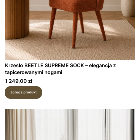
Krzesło BEETLE SUPREME SOCK – elegancja z
tapicerowanymi nogami
Cena
1 249,00 zł
Zobacz produkt