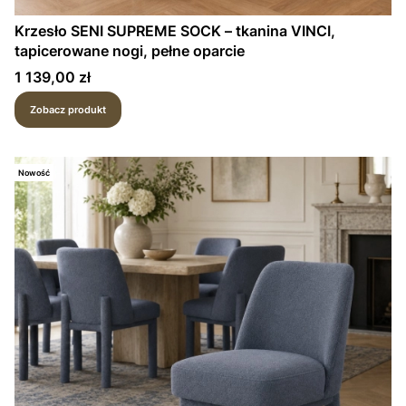
Krzesło SENI SUPREME SOCK – tkanina VINCI,
tapicerowane nogi, pełne oparcie
Cena
1 139,00 zł
Zobacz produkt
Nowość