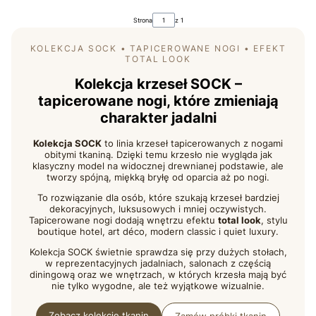
Strona
z 1
KOLEKCJA SOCK • TAPICEROWANE NOGI • EFEKT
TOTAL LOOK
Kolekcja krzeseł SOCK –
tapicerowane nogi, które zmieniają
charakter jadalni
Kolekcja SOCK
to linia krzeseł tapicerowanych z nogami
obitymi tkaniną. Dzięki temu krzesło nie wygląda jak
klasyczny model na widocznej drewnianej podstawie, ale
tworzy spójną, miękką bryłę od oparcia aż po nogi.
To rozwiązanie dla osób, które szukają krzeseł bardziej
dekoracyjnych, luksusowych i mniej oczywistych.
Tapicerowane nogi dodają wnętrzu efektu
total look
, stylu
boutique hotel, art déco, modern classic i quiet luxury.
Kolekcja SOCK świetnie sprawdza się przy dużych stołach,
w reprezentacyjnych jadalniach, salonach z częścią
diningową oraz we wnętrzach, w których krzesła mają być
nie tylko wygodne, ale też wyjątkowe wizualnie.
Zobacz kolekcje tkanin