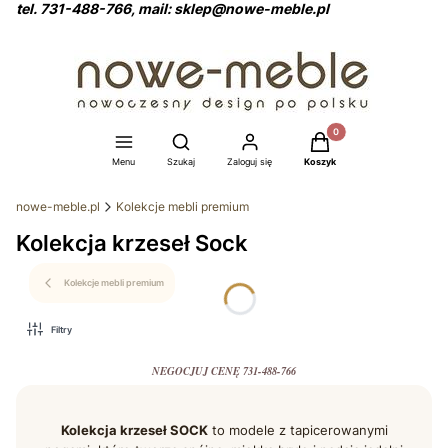
tel. 731-488-766, mail: sklep@nowe-meble.pl
Produkty w koszyku: 0
Otwórz wyszukiwarkę
Menu
Szukaj
Zaloguj się
Koszyk
nowe-meble.pl
Kolekcje mebli premium
Kolekcja krzeseł Sock
Kolekcje mebli premium
Filtry
NEGOCJUJ CENĘ 731-488-766
Kolekcja krzeseł SOCK
to modele z tapicerowanymi