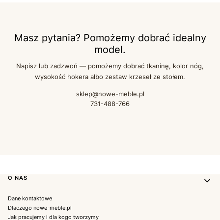
Masz pytania? Pomożemy dobrać idealny
model.
Napisz lub zadzwoń — pomożemy dobrać tkaninę, kolor nóg,
wysokość hokera albo zestaw krzeseł ze stołem.
sklep@nowe-meble.pl
731-488-766
Linki w stopce
O NAS
Dane kontaktowe
Dlaczego nowe-meble.pl
Jak pracujemy i dla kogo tworzymy