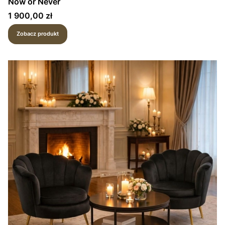
Now or Never
Cena
1 900,00 zł
Zobacz produkt