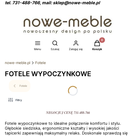
tel. 731-488-766, mail: sklep@nowe-meble.pl
Produkty w koszyku: 0
Otwórz wyszukiwarkę
Menu
Szukaj
Zaloguj się
Koszyk
nowe-meble.pl
Fotele
FOTELE WYPOCZYNKOWE
Fotele
Filtry
NEGOCJUJ CENĘ 731-488-766
Fotele wypoczynkowe to idealne połączenie komfortu i stylu.
Głębokie siedziska, ergonomiczne kształty i wysokiej jakości
tapicerki zapewniają maksymalny relaks. Doskonale sprawdzą się