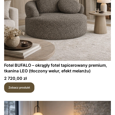
Fotel BUFALO – okrągły fotel tapicerowany premium,
tkanina LEO (tłoczony welur, efekt melanżu)
Cena
2 720,00 zł
Zobacz produkt