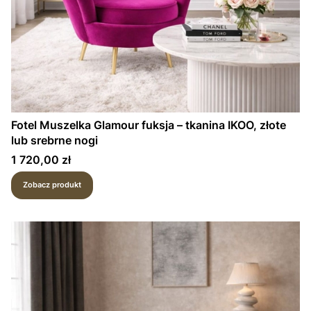
Fotel Muszelka Glamour fuksja – tkanina IKOO, złote
lub srebrne nogi
Cena
1 720,00 zł
Zobacz produkt