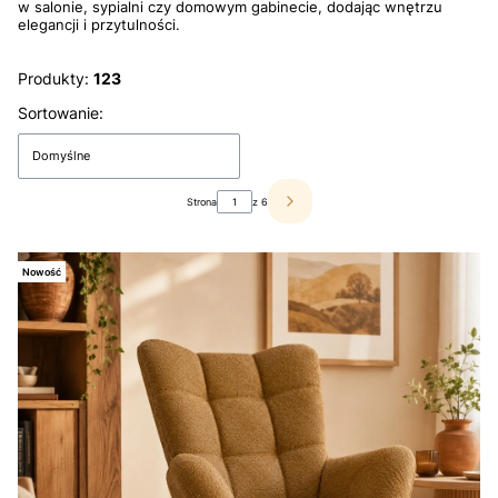
w salonie, sypialni czy domowym gabinecie, dodając wnętrzu
elegancji i przytulności.
Produkty:
123
Lista produktów
Sortowanie:
Domyślne
Strona
z 6
Następne produkty
Nowość