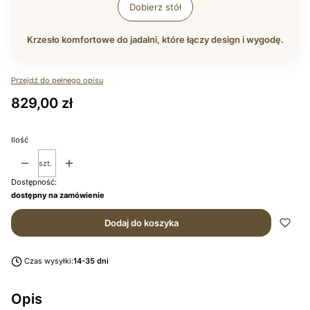
Dobierz stół
Krzesło komfortowe do jadalni, które łączy design i wygodę.
Przejdź do pełnego opisu
Cena
829,00 zł
Ilość
szt.
Dostępność:
dostępny na zamówienie
Dodaj do koszyka
Czas wysyłki:
14-35 dni
Opis