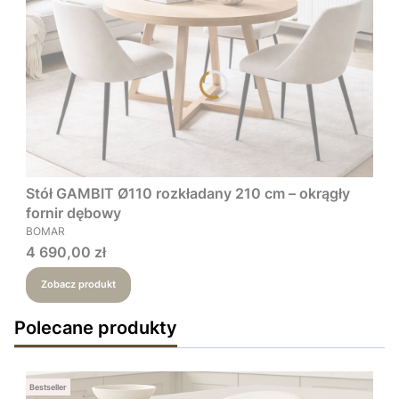
Stół GAMBIT Ø110 rozkładany 210 cm – okrągły
fornir dębowy
PRODUCENT
BOMAR
Cena
4 690,00 zł
Zobacz produkt
Polecane produkty
Bestseller