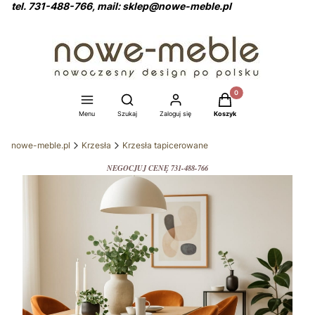
tel. 731-488-766, mail: sklep@nowe-meble.pl
Produkty w koszyku: 0
Otwórz wyszukiwarkę
Menu
Szukaj
Zaloguj się
Koszyk
nowe-meble.pl
Krzesła
Krzesła tapicerowane
NEGOCJUJ CENĘ 731-488-766