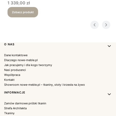
Cena
1 339,00 zł
Zobacz produkt
Linki w stopce
O NAS
Dane kontaktowe
Dlaczego nowe-meble.pl
Jak pracujemy i dla kogo tworzymy
Nasi producenci
Współpraca
Kontakt
Showroom nowe-meble.pl – tkaniny, stoły i krzesła na żywo
INFORMACJE
Zamów darmowe próbki tkanin
Strefa Architekta
Tkaniny