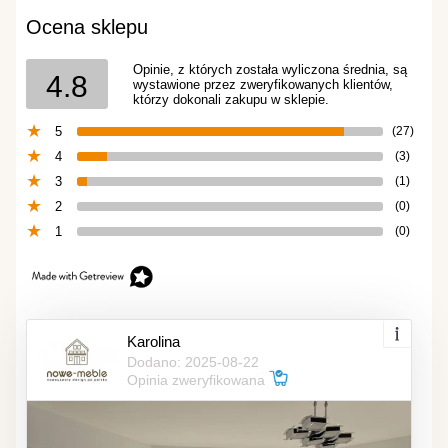
Ocena sklepu
Opinie, z których została wyliczona średnia, są
4.8
wystawione przez zweryfikowanych klientów,
którzy dokonali zakupu w sklepie.
5
(27)
4
(3)
3
(1)
2
(0)
1
(0)
Karolina
Dodano: 2025-08-22
Opinia zweryfikowana