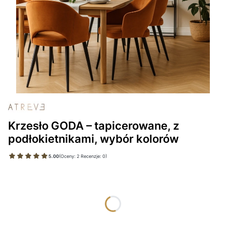
Krzesło GODA – tapicerowane, z
podłokietnikami, wybór kolorów
5.00
(Oceny: 2 Recenzje: 0)
Wybierz wariant produktu:
Poszczególne warianty mogą różnić się ceną
*
TKANINA BLUVEL