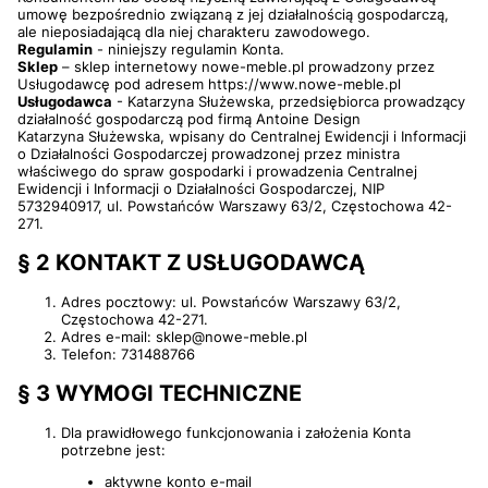
umowę bezpośrednio związaną z jej działalnością gospodarczą,
ale nieposiadającą dla niej charakteru zawodowego.
Regulamin
- niniejszy regulamin Konta.
Sklep
– sklep internetowy nowe-meble.pl prowadzony przez
Usługodawcę pod adresem https://www.nowe-meble.pl
Usługodawca
- Katarzyna Służewska, przedsiębiorca prowadzący
działalność gospodarczą pod firmą Antoine Design
Katarzyna Służewska, wpisany do Centralnej Ewidencji i Informacji
o Działalności Gospodarczej prowadzonej przez ministra
właściwego do spraw gospodarki i prowadzenia Centralnej
Ewidencji i Informacji o Działalności Gospodarczej, NIP
5732940917, ul. Powstańców Warszawy 63/2, Częstochowa 42-
271.
§ 2 KONTAKT Z USŁUGODAWCĄ
Adres pocztowy: ul. Powstańców Warszawy 63/2,
Częstochowa 42-271.
Adres e-mail: sklep@nowe-meble.pl
Telefon: 731488766
§ 3 WYMOGI TECHNICZNE
Dla prawidłowego funkcjonowania i założenia Konta
potrzebne jest:
aktywne konto e-mail