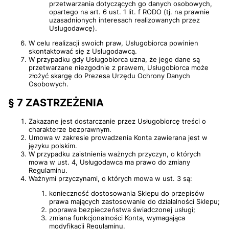
przetwarzania dotyczących go danych osobowych,
opartego na art. 6 ust. 1 lit. f RODO (tj. na prawnie
uzasadnionych interesach realizowanych przez
Usługodawcę).
W celu realizacji swoich praw, Usługobiorca powinien
skontaktować się z Usługodawcą.
W przypadku gdy Usługobiorca uzna, że jego dane są
przetwarzane niezgodnie z prawem, Usługobiorca może
złożyć skargę do Prezesa Urzędu Ochrony Danych
Osobowych.
§ 7 ZASTRZEŻENIA
Zakazane jest dostarczanie przez Usługobiorcę treści o
charakterze bezprawnym.
Umowa w zakresie prowadzenia Konta zawierana jest w
języku polskim.
W przypadku zaistnienia ważnych przyczyn, o których
mowa w ust. 4, Usługodawca ma prawo do zmiany
Regulaminu.
Ważnymi przyczynami, o których mowa w ust. 3 są:
konieczność dostosowania Sklepu do przepisów
prawa mających zastosowanie do działalności Sklepu;
poprawa bezpieczeństwa świadczonej usługi;
zmiana funkcjonalności Konta, wymagająca
modyfikacji Regulaminu.