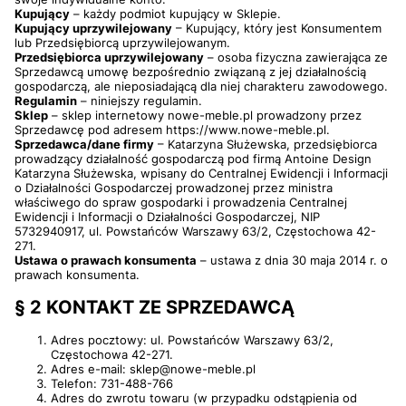
Kupujący
– każdy podmiot kupujący w Sklepie.
Kupujący uprzywilejowany
– Kupujący, który jest Konsumentem
lub Przedsiębiorcą uprzywilejowanym.
Przedsiębiorca uprzywilejowany
– osoba fizyczna zawierająca ze
Sprzedawcą umowę bezpośrednio związaną z jej działalnością
gospodarczą, ale nieposiadającą dla niej charakteru zawodowego.
Regulamin
– niniejszy regulamin.
Sklep
– sklep internetowy nowe-meble.pl prowadzony przez
Sprzedawcę pod adresem https://www.nowe-meble.pl.
Sprzedawca/dane firmy
– Katarzyna Służewska, przedsiębiorca
prowadzący działalność gospodarczą pod firmą Antoine Design
Katarzyna Służewska, wpisany do Centralnej Ewidencji i Informacji
o Działalności Gospodarczej prowadzonej przez ministra
właściwego do spraw gospodarki i prowadzenia Centralnej
Ewidencji i Informacji o Działalności Gospodarczej, NIP
5732940917, ul. Powstańców Warszawy 63/2, Częstochowa 42-
271.
Ustawa o prawach konsumenta
– ustawa z dnia 30 maja 2014 r. o
prawach konsumenta.
§ 2 KONTAKT ZE SPRZEDAWCĄ
Adres pocztowy: ul. Powstańców Warszawy 63/2,
Częstochowa 42-271.
Adres e-mail: sklep@nowe-meble.pl
Telefon: 731-488-766
Adres do zwrotu towaru (w przypadku odstąpienia od