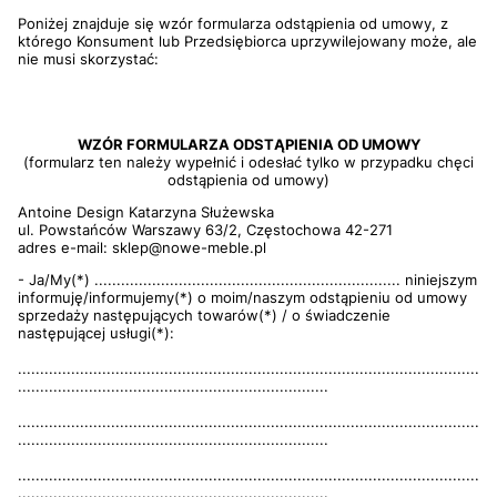
Poniżej znajduje się wzór formularza odstąpienia od umowy, z
którego Konsument lub Przedsiębiorca uprzywilejowany może, ale
nie musi skorzystać:
WZÓR FORMULARZA ODSTĄPIENIA OD UMOWY
(formularz ten należy wypełnić i odesłać tylko w przypadku chęci
odstąpienia od umowy)
Antoine Design Katarzyna Służewska
ul. Powstańców Warszawy 63/2, Częstochowa 42-271
adres e-mail: sklep@nowe-meble.pl
- Ja/My(*) ..................................................................... niniejszym
informuję/informujemy(*) o moim/naszym odstąpieniu od umowy
sprzedaży następujących towarów(*) / o świadczenie
następującej usługi(*):
........................................................................................................
......................................................................
........................................................................................................
......................................................................
........................................................................................................
......................................................................