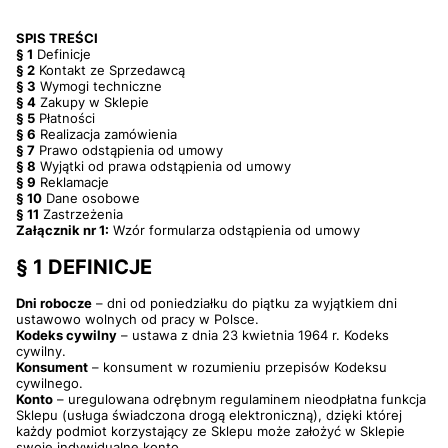
SPIS TREŚCI
§ 1
Definicje
§ 2
Kontakt ze Sprzedawcą
§ 3
Wymogi techniczne
§ 4
Zakupy w Sklepie
§ 5
Płatności
§ 6
Realizacja zamówienia
§ 7
Prawo odstąpienia od umowy
§ 8
Wyjątki od prawa odstąpienia od umowy
§ 9
Reklamacje
§ 10
Dane osobowe
§ 11
Zastrzeżenia
Załącznik nr 1:
Wzór formularza odstąpienia od umowy
§ 1 DEFINICJE
Dni robocze
– dni od poniedziałku do piątku za wyjątkiem dni
ustawowo wolnych od pracy w Polsce.
Kodeks cywilny
– ustawa z dnia 23 kwietnia 1964 r. Kodeks
cywilny.
Konsument
– konsument w rozumieniu przepisów Kodeksu
cywilnego.
Konto
– uregulowana odrębnym regulaminem nieodpłatna funkcja
Sklepu (usługa świadczona drogą elektroniczną), dzięki której
każdy podmiot korzystający ze Sklepu może założyć w Sklepie
swoje indywidualne konto.