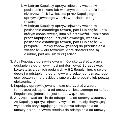
w którym Kupujący uprzywilejowany wszedł w
posiadanie towaru lub w którym osoba trzecia inna
niż przewoźnik i wskazana przez Kupującego
uprzywilejowanego weszła w posiadanie tego
towaru;
w którym Kupujący uprzywilejowany wszedł w
posiadanie ostatniego towaru, partii lub części lub w
którym osoba trzecia, inna niż przewoźnik i wskazana
przez Kupującego uprzywilejowanego, weszła w
posiadanie ostatniego towaru, partii lub części, w
przypadku umowy zobowiązującej do przeniesienia
własności wielu towarów, które dostarczane są
osobno, partiami lub w częściach.
Aby Kupujący uprzywilejowany mógł skorzystać z prawa
odstąpienia od umowy musi poinformować Sprzedawcę,
korzystając z danych podanych w § 2 Regulaminu, o swojej
decyzji o odstąpieniu od umowy w drodze jednoznacznego
oświadczenia (na przykład pismo wysłane pocztą lub pocztą
elektroniczną).
Kupujący uprzywilejowany może skorzystać z wzoru
formularza odstąpienia od umowy umieszczonego na końcu
Regulaminu, jednak nie jest to obowiązkowe.
Aby zachować termin do odstąpienia od umowy wystarczy,
że Kupujący uprzywilejowany wyśle informację dotyczącą
wykonania przysługującego mu prawa odstąpienia od
umowy przed upływem terminu do odstąpienia od umowy.