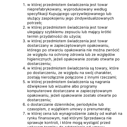
w której przedmiotem świadczenia jest towar
nieprefabrykowany, wyprodukowany według
specyfikacji Kupującego uprzywilejowanego lub
służący zaspokojeniu jego zindywidualizowanych
potrzeb;
w której przedmiotem świadczenia jest towar
ulegający szybkiemu zepsuciu lub mający krótki
termin przydatności do użycia;
w której przedmiotem świadczenia jest towar
dostarczany w zapieczętowanym opakowaniu,
którego po otwarciu opakowania nie można zwrócić
ze względu na ochronę zdrowia lub ze względów
higienicznych, jeżeli opakowanie zostało otwarte po
dostarczeniu;
w której przedmiotem świadczenia są towary, które
po dostarczeniu, ze względu na swój charakter,
zostają nierozłącznie połączone z innymi rzeczami;
w której przedmiotem świadczenia są nagrania
dźwiękowe lub wizualne albo programy
komputerowe dostarczane w zapieczętowanym
opakowaniu, jeżeli opakowanie zostało otwarte po
dostarczeniu;
o dostarczanie dzienników, periodyków lub
czasopism, z wyjątkiem umowy o prenumeratę;
w której cena lub wynagrodzenie zależy od wahań na
rynku finansowym, nad którymi Sprzedawca nie
sprawuje kontroli, i które mogą wystąpić przed