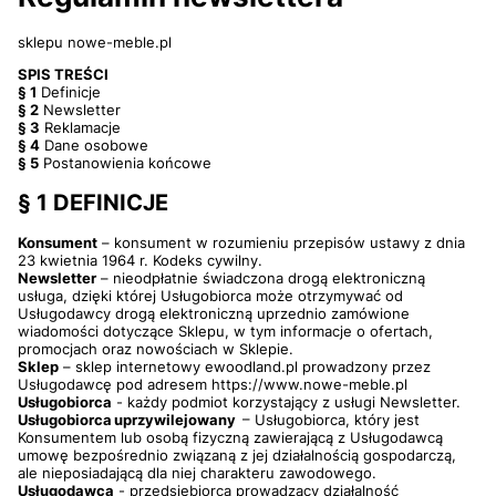
sklepu nowe-meble.pl
SPIS TREŚCI
§ 1
Definicje
§ 2
Newsletter
§ 3
Reklamacje
§ 4
Dane osobowe
§ 5
Postanowienia końcowe
§ 1 DEFINICJE
Konsument
– konsument w rozumieniu przepisów ustawy z dnia
23 kwietnia 1964 r. Kodeks cywilny.
Newsletter
– nieodpłatnie świadczona drogą elektroniczną
usługa, dzięki której Usługobiorca może otrzymywać od
Usługodawcy drogą elektroniczną uprzednio zamówione
wiadomości dotyczące Sklepu, w tym informacje o ofertach,
promocjach oraz nowościach w Sklepie.
Sklep
– sklep internetowy ewoodland.pl prowadzony przez
Usługodawcę pod adresem https://www.nowe-meble.pl
Usługobiorca
- każdy podmiot korzystający z usługi Newsletter.
Usługobiorca uprzywilejowany
– Usługobiorca, który jest
Konsumentem lub osobą fizyczną zawierającą z Usługodawcą
umowę bezpośrednio związaną z jej działalnością gospodarczą,
ale nieposiadającą dla niej charakteru zawodowego.
Usługodawca
- przedsiębiorca prowadzący działalność