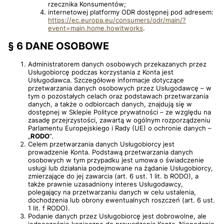
rzecznika Konsumentów;
internetowej platformy ODR dostępnej pod adresem:
https://ec.europa.eu/consumers/odr/main/?
event=main.home.howitworks
.
§ 6 DANE OSOBOWE
Administratorem danych osobowych przekazanych przez
Usługobiorcę podczas korzystania z Konta jest
Usługodawca. Szczegółowe informacje dotyczące
przetwarzania danych osobowych przez Usługodawcę – w
tym o pozostałych celach oraz podstawach przetwarzania
danych, a także o odbiorcach danych, znajdują się w
dostępnej w Sklepie Polityce prywatności – ze względu na
zasadę przejrzystości, zawartą w ogólnym rozporządzeniu
Parlamentu Europejskiego i Rady (UE) o ochronie danych –
„
RODO
”.
Celem przetwarzania danych Usługobiorcy jest
prowadzenie Konta. Podstawą przetwarzania danych
osobowych w tym przypadku jest umowa o świadczenie
usługi lub działania podejmowane na żądanie Usługobiorcy,
zmierzające do jej zawarcia (art. 6 ust. 1 lit. b RODO), a
także prawnie uzasadniony interes Usługodawcy,
polegający na przetwarzaniu danych w celu ustalenia,
dochodzenia lub obrony ewentualnych roszczeń (art. 6 ust.
1 lit. f RODO).
Podanie danych przez Usługobiorcę jest dobrowolne, ale