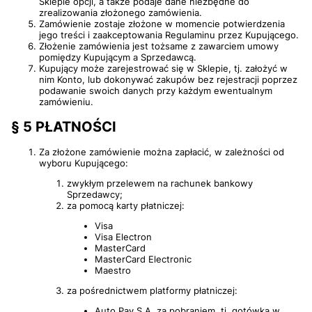
Sklepie opcji, a także podaje dane niezbędne do
zrealizowania złożonego zamówienia.
Zamówienie zostaje złożone w momencie potwierdzenia
jego treści i zaakceptowania Regulaminu przez Kupującego.
Złożenie zamówienia jest tożsame z zawarciem umowy
pomiędzy Kupującym a Sprzedawcą.
Kupujący może zarejestrować się w Sklepie, tj. założyć w
nim Konto, lub dokonywać zakupów bez rejestracji poprzez
podawanie swoich danych przy każdym ewentualnym
zamówieniu.
§ 5 PŁATNOŚCI
Za złożone zamówienie można zapłacić, w zależności od
wyboru Kupującego:
zwykłym przelewem na rachunek bankowy
Sprzedawcy;
za pomocą karty płatniczej:
Visa
Visa Electron
MasterCard
MasterCard Electronic
Maestro
za pośrednictwem platformy płatniczej:
Auto Pay S.A. za pobraniem, tj. gotówką w