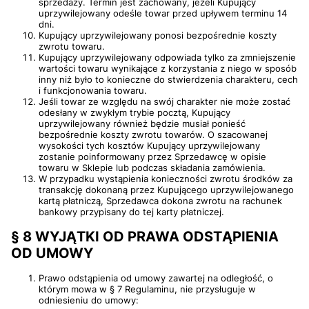
sprzedaży. Termin jest zachowany, jeżeli Kupujący
uprzywilejowany odeśle towar przed upływem terminu 14
dni.
Kupujący uprzywilejowany ponosi bezpośrednie koszty
zwrotu towaru.
Kupujący uprzywilejowany odpowiada tylko za zmniejszenie
wartości towaru wynikające z korzystania z niego w sposób
inny niż było to konieczne do stwierdzenia charakteru, cech
i funkcjonowania towaru.
Jeśli towar ze względu na swój charakter nie może zostać
odesłany w zwykłym trybie pocztą, Kupujący
uprzywilejowany również będzie musiał ponieść
bezpośrednie koszty zwrotu towarów. O szacowanej
wysokości tych kosztów Kupujący uprzywilejowany
zostanie poinformowany przez Sprzedawcę w opisie
towaru w Sklepie lub podczas składania zamówienia.
W przypadku wystąpienia konieczności zwrotu środków za
transakcję dokonaną przez Kupującego uprzywilejowanego
kartą płatniczą, Sprzedawca dokona zwrotu na rachunek
bankowy przypisany do tej karty płatniczej.
§ 8 WYJĄTKI OD PRAWA ODSTĄPIENIA
OD UMOWY
Prawo odstąpienia od umowy zawartej na odległość, o
którym mowa w § 7 Regulaminu, nie przysługuje w
odniesieniu do umowy: