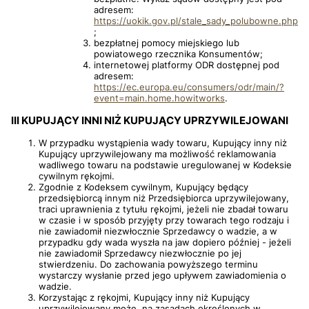
adresem:
https://uokik.gov.pl/stale_sady_polubowne.php
;
bezpłatnej pomocy miejskiego lub
powiatowego rzecznika Konsumentów;
internetowej platformy ODR dostępnej pod
adresem:
https://ec.europa.eu/consumers/odr/main/?
event=main.home.howitworks
.
III KUPUJĄCY INNI NIŻ KUPUJĄCY UPRZYWILEJOWANI
W przypadku wystąpienia wady towaru, Kupujący inny niż
Kupujący uprzywilejowany ma możliwość reklamowania
wadliwego towaru na podstawie uregulowanej w Kodeksie
cywilnym rękojmi.
Zgodnie z Kodeksem cywilnym, Kupujący będący
przedsiębiorcą innym niż Przedsiębiorca uprzywilejowany,
traci uprawnienia z tytułu rękojmi, jeżeli nie zbadał towaru
w czasie i w sposób przyjęty przy towarach tego rodzaju i
nie zawiadomił niezwłocznie Sprzedawcy o wadzie, a w
przypadku gdy wada wyszła na jaw dopiero później - jeżeli
nie zawiadomił Sprzedawcy niezwłocznie po jej
stwierdzeniu. Do zachowania powyższego terminu
wystarczy wysłanie przed jego upływem zawiadomienia o
wadzie.
Korzystając z rękojmi, Kupujący inny niż Kupujący
uprzywilejowany może, na zasadach określonych w