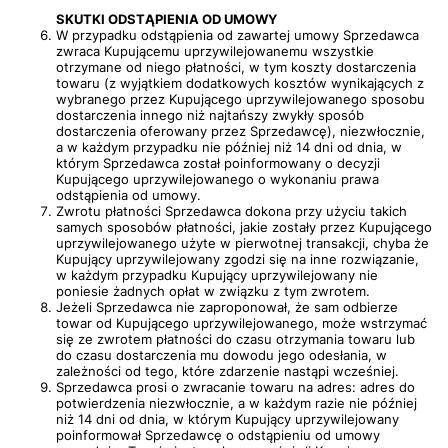
SKUTKI ODSTĄPIENIA OD UMOWY
W przypadku odstąpienia od zawartej umowy Sprzedawca
zwraca Kupującemu uprzywilejowanemu wszystkie
otrzymane od niego płatności, w tym koszty dostarczenia
towaru (z wyjątkiem dodatkowych kosztów wynikających z
wybranego przez Kupującego uprzywilejowanego sposobu
dostarczenia innego niż najtańszy zwykły sposób
dostarczenia oferowany przez Sprzedawcę), niezwłocznie,
a w każdym przypadku nie później niż 14 dni od dnia, w
którym Sprzedawca został poinformowany o decyzji
Kupującego uprzywilejowanego o wykonaniu prawa
odstąpienia od umowy.
Zwrotu płatności Sprzedawca dokona przy użyciu takich
samych sposobów płatności, jakie zostały przez Kupującego
uprzywilejowanego użyte w pierwotnej transakcji, chyba że
Kupujący uprzywilejowany zgodzi się na inne rozwiązanie,
w każdym przypadku Kupujący uprzywilejowany nie
poniesie żadnych opłat w związku z tym zwrotem.
Jeżeli Sprzedawca nie zaproponował, że sam odbierze
towar od Kupującego uprzywilejowanego, może wstrzymać
się ze zwrotem płatności do czasu otrzymania towaru lub
do czasu dostarczenia mu dowodu jego odesłania, w
zależności od tego, które zdarzenie nastąpi wcześniej.
Sprzedawca prosi o zwracanie towaru na adres: adres do
potwierdzenia niezwłocznie, a w każdym razie nie później
niż 14 dni od dnia, w którym Kupujący uprzywilejowany
poinformował Sprzedawcę o odstąpieniu od umowy