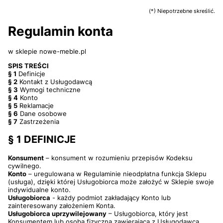
(*) Niepotrzebne skreślić.
Regulamin konta
w sklepie nowe-meble.pl
SPIS TREŚCI
§ 1
Definicje
§ 2
Kontakt z Usługodawcą
§ 3
Wymogi techniczne
§ 4
Konto
§ 5
Reklamacje
§ 6
Dane osobowe
§ 7
Zastrzeżenia
§ 1 DEFINICJE
Konsument
– konsument w rozumieniu przepisów Kodeksu
cywilnego.
Konto
– uregulowana w Regulaminie nieodpłatna funkcja Sklepu
(usługa), dzięki której Usługobiorca może założyć w Sklepie swoje
indywidualne konto.
Usługobiorca
- każdy podmiot zakładający Konto lub
zainteresowany założeniem Konta.
Usługobiorca uprzywilejowany
– Usługobiorca, który jest
Konsumentem lub osobą fizyczną zawierającą z Usługodawcą