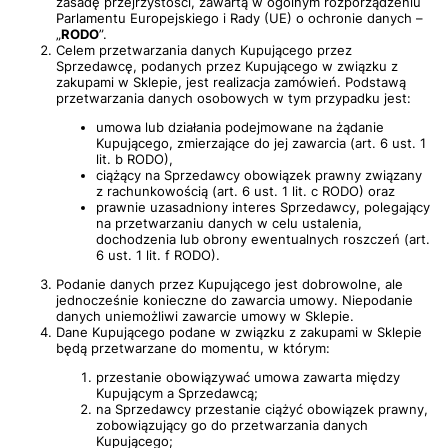
zasadę przejrzystości, zawartą w ogólnym rozporządzeniu
Parlamentu Europejskiego i Rady (UE) o ochronie danych –
„
RODO
”.
Celem przetwarzania danych Kupującego przez
Sprzedawcę, podanych przez Kupującego w związku z
zakupami w Sklepie, jest realizacja zamówień. Podstawą
przetwarzania danych osobowych w tym przypadku jest:
umowa lub działania podejmowane na żądanie
Kupującego, zmierzające do jej zawarcia (art. 6 ust. 1
lit. b RODO),
ciążący na Sprzedawcy obowiązek prawny związany
z rachunkowością (art. 6 ust. 1 lit. c RODO) oraz
prawnie uzasadniony interes Sprzedawcy, polegający
na przetwarzaniu danych w celu ustalenia,
dochodzenia lub obrony ewentualnych roszczeń (art.
6 ust. 1 lit. f RODO).
Podanie danych przez Kupującego jest dobrowolne, ale
jednocześnie konieczne do zawarcia umowy. Niepodanie
danych uniemożliwi zawarcie umowy w Sklepie.
Dane Kupującego podane w związku z zakupami w Sklepie
będą przetwarzane do momentu, w którym:
przestanie obowiązywać umowa zawarta między
Kupującym a Sprzedawcą;
na Sprzedawcy przestanie ciążyć obowiązek prawny,
zobowiązujący go do przetwarzania danych
Kupującego;