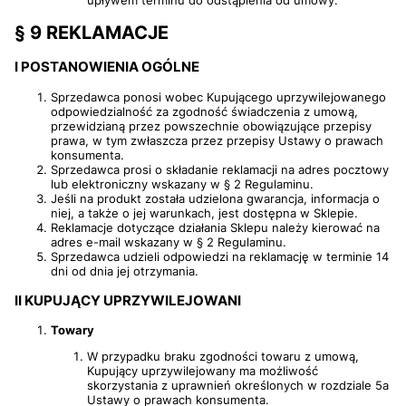
upływem terminu do odstąpienia od umowy.
§ 9 REKLAMACJE
I POSTANOWIENIA OGÓLNE
Sprzedawca ponosi wobec Kupującego uprzywilejowanego
odpowiedzialność za zgodność świadczenia z umową,
przewidzianą przez powszechnie obowiązujące przepisy
prawa, w tym zwłaszcza przez przepisy Ustawy o prawach
konsumenta.
Sprzedawca prosi o składanie reklamacji na adres pocztowy
lub elektroniczny wskazany w § 2 Regulaminu.
Jeśli na produkt została udzielona gwarancja, informacja o
niej, a także o jej warunkach, jest dostępna w Sklepie.
Reklamacje dotyczące działania Sklepu należy kierować na
adres e-mail wskazany w § 2 Regulaminu.
Sprzedawca udzieli odpowiedzi na reklamację w terminie 14
dni od dnia jej otrzymania.
II KUPUJĄCY UPRZYWILEJOWANI
Towary
W przypadku braku zgodności towaru z umową,
Kupujący uprzywilejowany ma możliwość
skorzystania z uprawnień określonych w rozdziale 5a
Ustawy o prawach konsumenta.