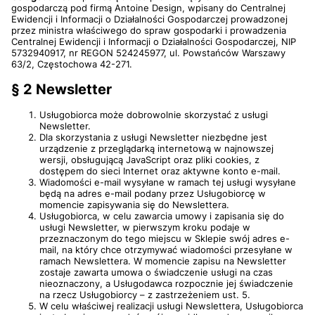
gospodarczą pod firmą Antoine Design, wpisany do Centralnej
Ewidencji i Informacji o Działalności Gospodarczej prowadzonej
przez ministra właściwego do spraw gospodarki i prowadzenia
Centralnej Ewidencji i Informacji o Działalności Gospodarczej, NIP
5732940917, nr REGON 524245977, ul. Powstańców Warszawy
63/2, Częstochowa 42-271.
§ 2 Newsletter
Usługobiorca może dobrowolnie skorzystać z usługi
Newsletter.
Dla skorzystania z usługi Newsletter niezbędne jest
urządzenie z przeglądarką internetową w najnowszej
wersji, obsługującą JavaScript oraz pliki cookies, z
dostępem do sieci Internet oraz aktywne konto e-mail.
Wiadomości e-mail wysyłane w ramach tej usługi wysyłane
będą na adres e-mail podany przez Usługobiorcę w
momencie zapisywania się do Newslettera.
Usługobiorca, w celu zawarcia umowy i zapisania się do
usługi Newsletter, w pierwszym kroku podaje w
przeznaczonym do tego miejscu w Sklepie swój adres e-
mail, na który chce otrzymywać wiadomości przesyłane w
ramach Newslettera. W momencie zapisu na Newsletter
zostaje zawarta umowa o świadczenie usługi na czas
nieoznaczony, a Usługodawca rozpocznie jej świadczenie
na rzecz Usługobiorcy – z zastrzeżeniem ust. 5.
W celu właściwej realizacji usługi Newslettera, Usługobiorca