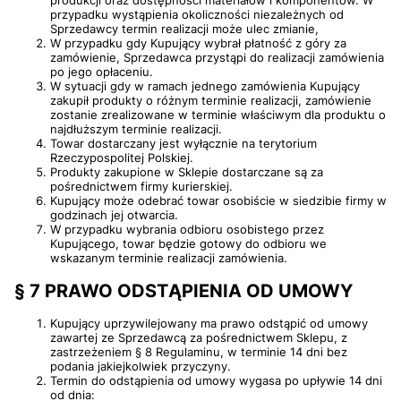
produkcji oraz dostępności materiałów i komponentów. W
przypadku wystąpienia okoliczności niezależnych od
Sprzedawcy termin realizacji może ulec zmianie,
W przypadku gdy Kupujący wybrał płatność z góry za
zamówienie, Sprzedawca przystąpi do realizacji zamówienia
po jego opłaceniu.
W sytuacji gdy w ramach jednego zamówienia Kupujący
zakupił produkty o różnym terminie realizacji, zamówienie
zostanie zrealizowane w terminie właściwym dla produktu o
najdłuższym terminie realizacji.
Towar dostarczany jest wyłącznie na terytorium
Rzeczypospolitej Polskiej.
Produkty zakupione w Sklepie dostarczane są za
pośrednictwem firmy kurierskiej.
Kupujący może odebrać towar osobiście w siedzibie firmy w
godzinach jej otwarcia.
W przypadku wybrania odbioru osobistego przez
Kupującego, towar będzie gotowy do odbioru we
wskazanym terminie realizacji zamówienia.
§ 7 PRAWO ODSTĄPIENIA OD UMOWY
Kupujący uprzywilejowany ma prawo odstąpić od umowy
zawartej ze Sprzedawcą za pośrednictwem Sklepu, z
zastrzeżeniem § 8 Regulaminu, w terminie 14 dni bez
podania jakiejkolwiek przyczyny.
Termin do odstąpienia od umowy wygasa po upływie 14 dni
od dnia: