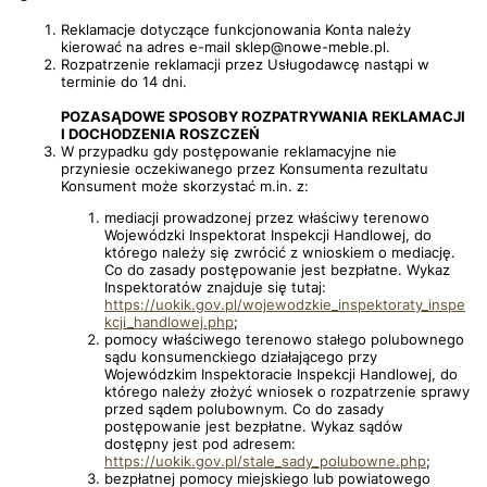
Reklamacje dotyczące funkcjonowania Konta należy
kierować na adres e-mail sklep@nowe-meble.pl.
Rozpatrzenie reklamacji przez Usługodawcę nastąpi w
terminie do 14 dni.
POZASĄDOWE SPOSOBY ROZPATRYWANIA REKLAMACJI
I DOCHODZENIA ROSZCZEŃ
W przypadku gdy postępowanie reklamacyjne nie
przyniesie oczekiwanego przez Konsumenta rezultatu
Konsument może skorzystać m.in. z:
mediacji prowadzonej przez właściwy terenowo
Wojewódzki Inspektorat Inspekcji Handlowej, do
którego należy się zwrócić z wnioskiem o mediację.
Co do zasady postępowanie jest bezpłatne. Wykaz
Inspektoratów znajduje się tutaj:
https://uokik.gov.pl/wojewodzkie_inspektoraty_inspe
kcji_handlowej.php
;
pomocy właściwego terenowo stałego polubownego
sądu konsumenckiego działającego przy
Wojewódzkim Inspektoracie Inspekcji Handlowej, do
którego należy złożyć wniosek o rozpatrzenie sprawy
przed sądem polubownym. Co do zasady
postępowanie jest bezpłatne. Wykaz sądów
dostępny jest pod adresem:
https://uokik.gov.pl/stale_sady_polubowne.php
;
bezpłatnej pomocy miejskiego lub powiatowego