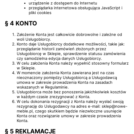
urządzenie z dostępem do Internetu
przeglądarka internetowa obsługująca JavaScript i
pliki cookies
§ 4 KONTO
Założenie Konta jest całkowicie dobrowolne i zależne od
woli Usługobiorcy.
Konto daje Usługobiorcy dodatkowe możliwości, takie jak:
przeglądanie historii zamówień złożonych przez
Usługobiorcę w Sklepie, sprawdzenie statusu zamówienia
czy samodzielna edycja danych Usługobiorcy.
W celu założenia Konta należy wypełnić stosowny formularz
w Sklepie.
W momencie założenia Konta zawierana jest na czas
nieoznaczony pomiędzy Usługobiorcą a Usługodawcą
umowa w zakresie prowadzenia Konta na zasadach
wskazanych w Regulaminie.
Usługobiorca może bez ponoszenia jakichkolwiek kosztów
w każdym czasie zrezygnować z Konta.
W celu dokonania rezygnacji z Konta należy wysłać swoją
rezygnację do Usługodawcy na adres e-mail: sklep@nowe-
meble.pl, czego skutkiem będzie niezwłoczne usunięcie
Konta oraz rozwiązanie umowy w zakresie prowadzenia
Konta.
§ 5 REKLAMACJE