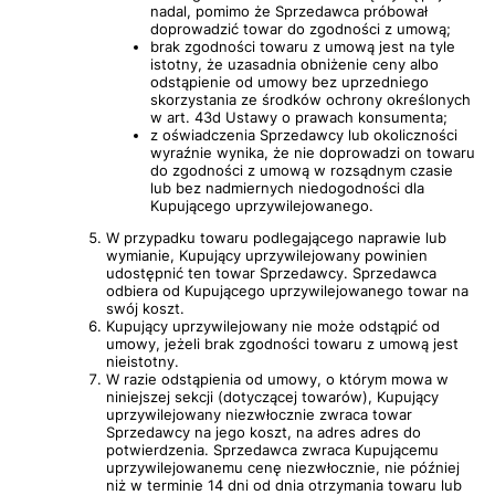
nadal, pomimo że Sprzedawca próbował
doprowadzić towar do zgodności z umową;
brak zgodności towaru z umową jest na tyle
istotny, że uzasadnia obniżenie ceny albo
odstąpienie od umowy bez uprzedniego
skorzystania ze środków ochrony określonych
w art. 43d Ustawy o prawach konsumenta;
z oświadczenia Sprzedawcy lub okoliczności
wyraźnie wynika, że nie doprowadzi on towaru
do zgodności z umową w rozsądnym czasie
lub bez nadmiernych niedogodności dla
Kupującego uprzywilejowanego.
W przypadku towaru podlegającego naprawie lub
wymianie, Kupujący uprzywilejowany powinien
udostępnić ten towar Sprzedawcy. Sprzedawca
odbiera od Kupującego uprzywilejowanego towar na
swój koszt.
Kupujący uprzywilejowany nie może odstąpić od
umowy, jeżeli brak zgodności towaru z umową jest
nieistotny.
W razie odstąpienia od umowy, o którym mowa w
niniejszej sekcji (dotyczącej towarów), Kupujący
uprzywilejowany niezwłocznie zwraca towar
Sprzedawcy na jego koszt, na adres adres do
potwierdzenia. Sprzedawca zwraca Kupującemu
uprzywilejowanemu cenę niezwłocznie, nie później
niż w terminie 14 dni od dnia otrzymania towaru lub