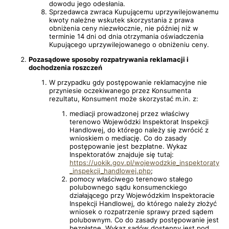
dowodu jego odesłania.
Sprzedawca zwraca Kupującemu uprzywilejowanemu
kwoty należne wskutek skorzystania z prawa
obniżenia ceny niezwłocznie, nie później niż w
terminie 14 dni od dnia otrzymania oświadczenia
Kupującego uprzywilejowanego o obniżeniu ceny.
Pozasądowe sposoby rozpatrywania reklamacji i
dochodzenia roszczeń
W przypadku gdy postępowanie reklamacyjne nie
przyniesie oczekiwanego przez Konsumenta
rezultatu, Konsument może skorzystać m.in. z:
mediacji prowadzonej przez właściwy
terenowo Wojewódzki Inspektorat Inspekcji
Handlowej, do którego należy się zwrócić z
wnioskiem o mediację. Co do zasady
postępowanie jest bezpłatne. Wykaz
Inspektoratów znajduje się tutaj:
https://uokik.gov.pl/wojewodzkie_inspektoraty
_inspekcji_handlowej.php
;
pomocy właściwego terenowo stałego
polubownego sądu konsumenckiego
działającego przy Wojewódzkim Inspektoracie
Inspekcji Handlowej, do którego należy złożyć
wniosek o rozpatrzenie sprawy przed sądem
polubownym. Co do zasady postępowanie jest
bezpłatne. Wykaz sądów dostępny jest pod