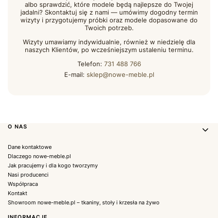
albo sprawdzić, które modele będą najlepsze do Twojej
jadalni? Skontaktuj się z nami — umówimy dogodny termin
wizyty i przygotujemy próbki oraz modele dopasowane do
Twoich potrzeb.
Wizyty umawiamy indywidualnie, również w niedzielę dla
naszych Klientów, po wcześniejszym ustaleniu terminu.
Telefon:
731 488 766
E-mail:
sklep@nowe-meble.pl
Linki w stopce
O NAS
Dane kontaktowe
Dlaczego nowe-meble.pl
Jak pracujemy i dla kogo tworzymy
Nasi producenci
Współpraca
Kontakt
Showroom nowe-meble.pl – tkaniny, stoły i krzesła na żywo
INFORMACJE