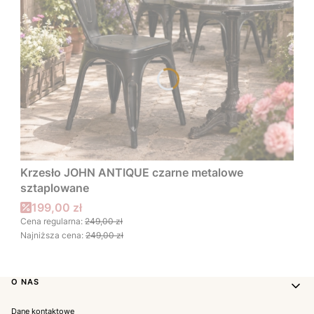
Krzesło JOHN ANTIQUE czarne metalowe
sztaplowane
Cena promocyjna
199,00 zł
Cena regularna:
249,00 zł
Najniższa cena:
249,00 zł
Linki w stopce
O NAS
Dane kontaktowe