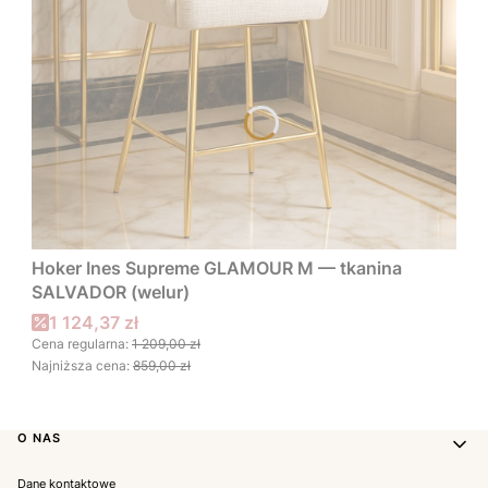
Hoker Ines Supreme GLAMOUR M — tkanina
SALVADOR (welur)
Cena promocyjna
1 124,37 zł
Cena regularna:
1 209,00 zł
Najniższa cena:
859,00 zł
Linki w stopce
O NAS
Dane kontaktowe