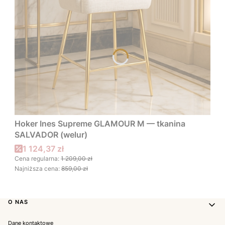
Hoker Ines Supreme GLAMOUR M — tkanina
SALVADOR (welur)
Cena promocyjna
1 124,37 zł
Cena regularna:
1 209,00 zł
Najniższa cena:
859,00 zł
Linki w stopce
O NAS
Dane kontaktowe