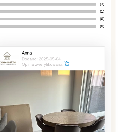
(3)
(1)
(0)
(0)
Anna
Dodano: 2025-05-04
Opinia zweryfikowana