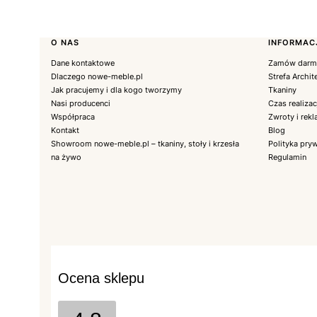
Linki w stopce
O NAS
INFORMAC
Dane kontaktowe
Zamów darmo
Dlaczego nowe-meble.pl
Strefa Archit
Jak pracujemy i dla kogo tworzymy
Tkaniny
Nasi producenci
Czas realiza
Współpraca
Zwroty i rek
Kontakt
Blog
Showroom nowe-meble.pl – tkaniny, stoły i krzesła
Polityka pry
na żywo
Regulamin
Ocena sklepu