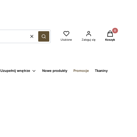
Produkty w kosz
Wyczyść
Szukaj
Ulubione
Zaloguj się
Koszyk
Uzupełnij wnętrze
Nowe produkty
Promocje
Tkaniny