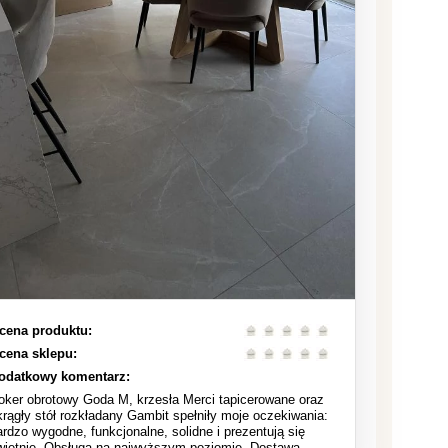
cena produktu:
cena sklepu:
odatkowy komentarz:
oker obrotowy Goda M, krzesła Merci tapicerowane oraz
krągły stół rozkładany Gambit spełniły moje oczekiwania:
ardzo wygodne, funkcjonalne, solidne i prezentują się
wietnie. Obsługa na najwyższym poziomie. Dostawa