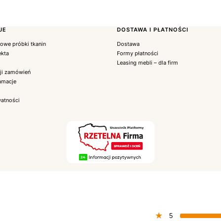
JE
DOSTAWA I PŁATNOŚCI
we próbki tkanin
Dostawa
ekta
Formy płatności
Leasing mebli – dla firm
cji zamówień
lamacje
watności
5