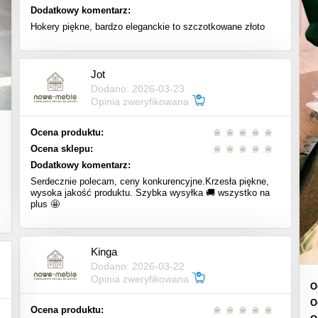
Dodatkowy komentarz:
Hokery piękne, bardzo eleganckie to szczotkowane złoto
Jot
Dodano: 2026-03-23
Opinia zweryfikowana
Ocena produktu:
Ocena sklepu:
Dodatkowy komentarz:
Serdecznie polecam, ceny konkurencyjne.Krzesła piękne,
wysoka jakość produktu. Szybka wysyłka 🚚 wszystko na
plus 🤩
Kinga
Dodano: 2026-03-22
Opinia zweryfikowana
O
O
Ocena produktu: