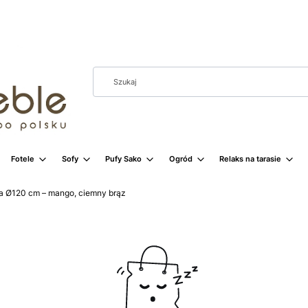
Fotele
Sofy
Pufy Sako
Ogród
Relaks na tarasie
ia Ø120 cm – mango, ciemny brąz