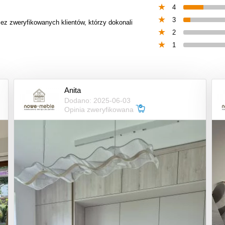
4
3
zez zweryfikowanych klientów, którzy dokonali
2
1
Anita
Dodano: 2025-06-03
Opinia zweryfikowana