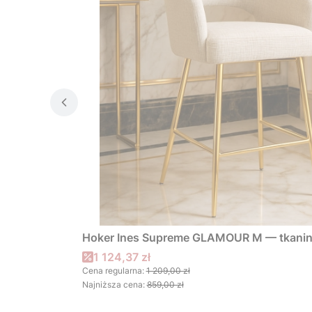
Hoker Ines Supreme GLAMOUR M — tkanin
Cena promocyjna
1 124,37 zł
Cena regularna:
1 209,00 zł
Najniższa cena:
859,00 zł