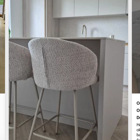
O
O
D
H
o
b
ś