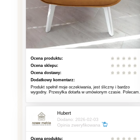
Ocena produktu:
Ocena sklepu:
Ocena dostawy:
Dodatkowy komentarz:
Produkt spełnił moje oczekiwania, jest śliczny i bardzo
wygodny. Przesyłka dotarła w umówionym czasie. Polecam.
Hubert
Dodano: 2026-02-03
Opinia zweryfikowana
Ocena produktu: