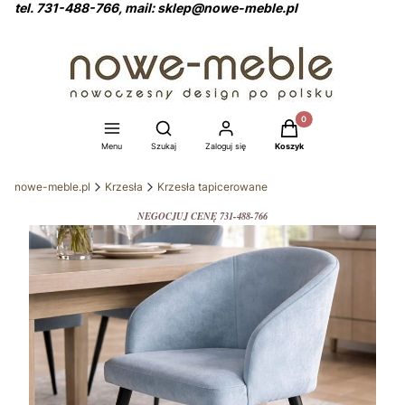
tel. 731-488-766, mail: sklep@nowe-meble.pl
Produkty w koszyku: 0
Otwórz wyszukiwarkę
Menu
Szukaj
Zaloguj się
Koszyk
nowe-meble.pl
Krzesła
Krzesła tapicerowane
NEGOCJUJ CENĘ 731-488-766