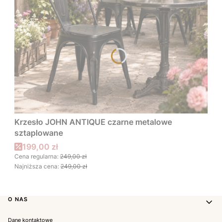
Krzesło JOHN ANTIQUE czarne metalowe
sztaplowane
Cena promocyjna
199,00 zł
Cena regularna:
249,00 zł
Najniższa cena:
249,00 zł
Linki w stopce
O NAS
Dane kontaktowe