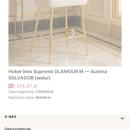
Hoker Ines Supreme GLAMOUR M — tkanina
SALVADOR (welur)
Cena promocyjna
1 124,37 zł
Cena regularna:
1 209,00 zł
Najniższa cena:
859,00 zł
Linki w stopce
O NAS
Dane kontaktowe