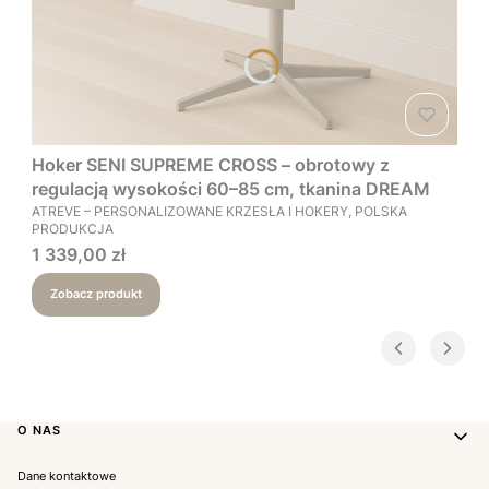
Hoker SENI SUPREME CROSS – obrotowy z
regulacją wysokości 60–85 cm, tkanina DREAM
PRODUCENT
ATREVE – PERSONALIZOWANE KRZESŁA I HOKERY, POLSKA
PRODUKCJA
Cena
1 339,00 zł
Zobacz produkt
Linki w stopce
O NAS
Dane kontaktowe