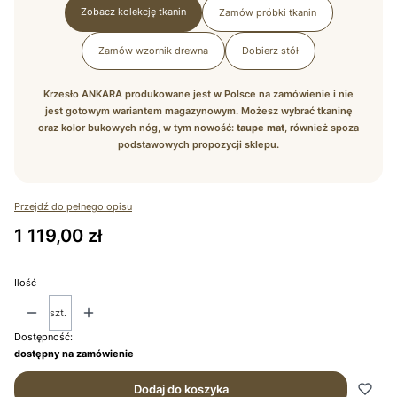
Zobacz kolekcję tkanin
Zamów próbki tkanin
Zamów wzornik drewna
Dobierz stół
Krzesło ANKARA produkowane jest w Polsce na zamówienie i nie
jest gotowym wariantem magazynowym. Możesz wybrać tkaninę
oraz kolor bukowych nóg, w tym nowość:
taupe mat
, również spoza
podstawowych propozycji sklepu.
Przejdź do pełnego opisu
Cena
1 119,00 zł
Ilość
szt.
Dostępność:
dostępny na zamówienie
Dodaj do koszyka