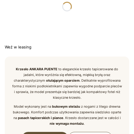
*
TKANINA PUENTE
Wybierz
*
WYBARWIENIE DREWNA
Wybierz
Weź w leasing
Krzesło ANKARA PUENTE
to eleganckie krzesło tapicerowane do
jadalni, które wyróżnia się efektowną, miękką bryłą oraz
charakterystycznym
otulającym oparciem
. Delikatnie wyprofilowana
forma z niskimi podłokietnikami zapewnia wygodne podparcie pleców
i sprawia, że model prezentuje się bardziej jak kompaktowy fotel niż
klasyczne krzesło.
Model wykonany jest na
bukowym stelażu
z nogami z litego drewna
bukowego. Komfort podczas użytkowania zapewnia siedzisko oparte
na
pasach tapicerskich i piance
. Krzesło dostarczane jest w całości i
nie wymaga montażu
.