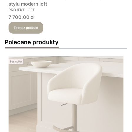
stylu modern loft
PRODUCENT
PROJEKT LOFT
Cena
7 700,00 zł
Zobacz produkt
Polecane produkty
Bestseller