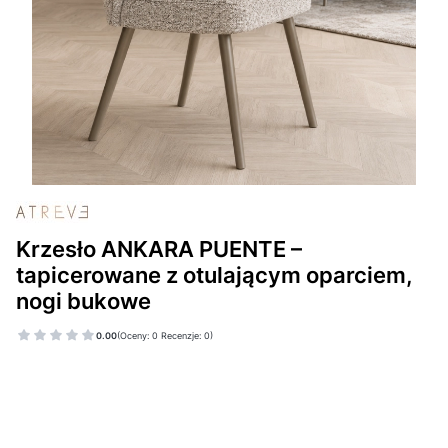
Krzesło ANKARA PUENTE –
tapicerowane z otulającym oparciem,
nogi bukowe
0.00
(Oceny: 0 Recenzje: 0)
Wybierz wariant produktu:
Poszczególne warianty mogą różnić się ceną