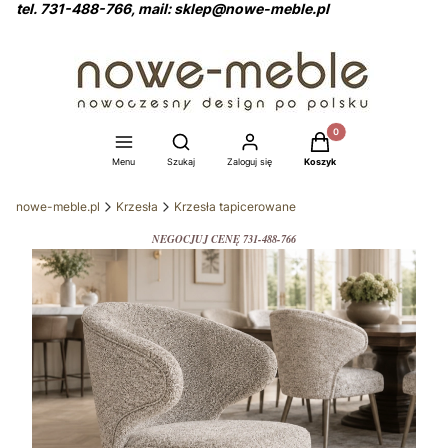
tel. 731-488-766, mail: sklep@nowe-meble.pl
Produkty w koszyku: 0
Otwórz wyszukiwarkę
Menu
Szukaj
Zaloguj się
Koszyk
nowe-meble.pl
Krzesła
Krzesła tapicerowane
NEGOCJUJ CENĘ 731-488-766