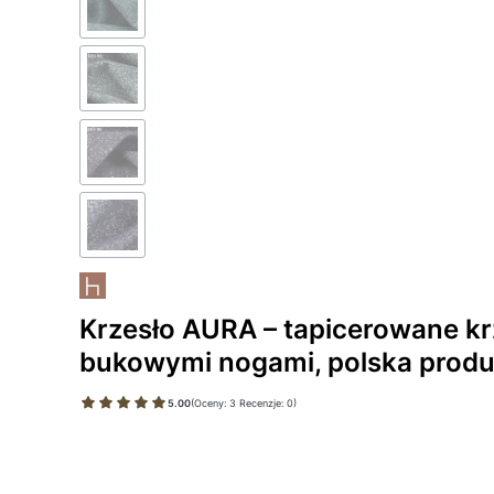
Krzesło AURA – tapicerowane krz
bukowymi nogami, polska produ
5.00
(Oceny: 3 Recenzje: 0)
Wybierz wariant produktu:
Poszczególne warianty mogą różnić się ceną