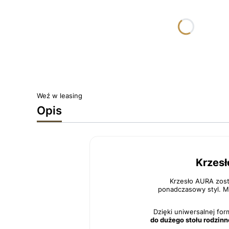
*
TKANINA
Wybierz
*
WYBAARWIENIE NÓG
Wybierz
Weź w leasing
Opis
Krzesł
Krzesło AURA zosta
ponadczasowy styl. Mi
Dzięki uniwersalnej fo
do dużego stołu rodzin