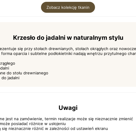
Zobacz kolekcję tkanin
Krzesło do jadalni w naturalnym stylu
zentuje się przy stołach drewnianych, stołach okrągłych oraz nowoczes
 forma oparcia i subtelne podłokietniki nadają wnętrzu przytulnego char
krągłego
dalni
ane do stołu drewnianego
do jadalni
Uwagi
e jest na zamówienie, termin realizacje może się nieznacznie zmienić
może posiadać różnice w usłojeniu
ą się nieznacznie różnić w zależności od ustawień ekranu