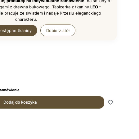
kiej produkcji na indywidualne zamówienie
, na solidnym
gami z drewna bukowego. Tapicerka z tkaniny
LEO –
e pracuje ze światłem i nadaje krzesłu eleganckiego
charakteru.
ostępne tkaniny
Dobierz stół
 zamówienie
Dodaj do koszyka