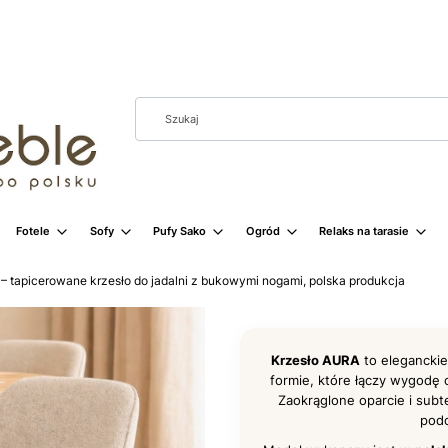
Fotele
Sofy
Pufy Sako
Ogród
Relaks na tarasie
– tapicerowane krzesło do jadalni z bukowymi nogami, polska produkcja
Krzesło AURA
to eleganckie
formie, które łączy wygod
Zaokrąglone oparcie i subt
podc