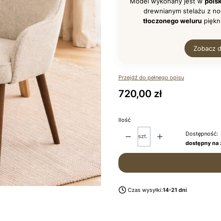
Model wykonany jest w
pols
drewnianym stelażu z no
tłoczonego weluru
piękni
Zobacz d
Przejdź do pełnego opisu
Cena
720,00 zł
Ilość
Dostępność:
szt.
dostępny na
Czas wysyłki:
14-21 dni