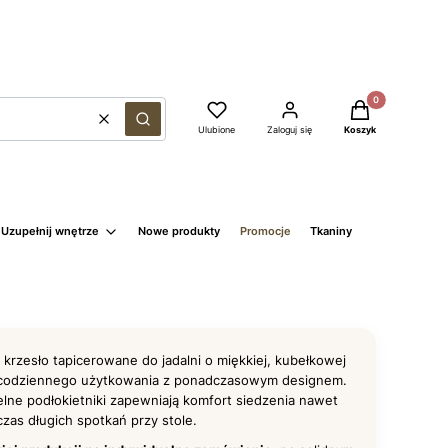
Produkty w kosz
Wyczyść
Szukaj
Ulubione
Zaloguj się
Koszyk
Uzupełnij wnętrze
Nowe produkty
Promocje
Tkaniny
 krzesło tapicerowane do jadalni o miękkiej, kubełkowej
ę codziennego użytkowania z ponadczasowym designem.
elne podłokietniki zapewniają komfort siedzenia nawet
zas długich spotkań przy stole.