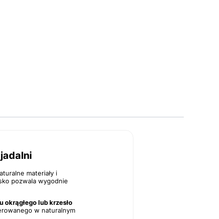
jadalni
turalne materiały i
zisko pozwala wygodnie
łu okrągłego lub krzesło
icerowanego w naturalnym