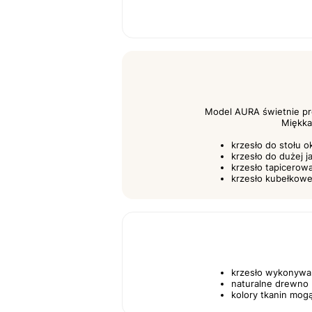
Model AURA świetnie pre
Miękka
krzesło do stołu o
krzesło do dużej ja
krzesło tapicerow
krzesło kubełkowe 
krzesło wykonywan
naturalne drewno 
kolory tkanin mog