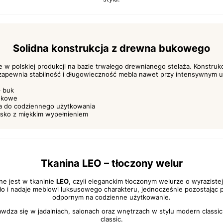
Solidna konstrukcja z drewna bukowego
 w polskiej produkcji na bazie trwałego drewnianego stelaża. Konstru
apewnia stabilność i długowieczność mebla nawet przy intensywnym u
– buk
ukowe
ja do codziennego użytkowania
sko z miękkim wypełnieniem
Tkanina LEO – tłoczony welur
e jest w tkaninie
LEO
, czyli eleganckim tłoczonym welurze o wyrazistej
tło i nadaje meblowi luksusowego charakteru, jednocześnie pozostając
odpornym na codzienne użytkowanie.
wdza się w jadalniach, salonach oraz wnętrzach w stylu modern classic, 
classic.