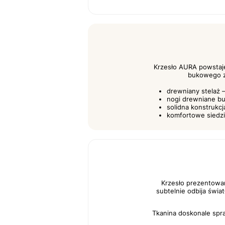
Krzesło AURA powstaje
bukowego z
drewniany stelaż 
nogi drewniane b
solidna konstrukc
komfortowe siedzi
Krzesło prezentowan
subtelnie odbija świa
Tkanina doskonale spra