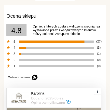
Ocena sklepu
Opinie, z których została wyliczona średnia, są
4.8
wystawione przez zweryfikowanych klientów,
którzy dokonali zakupu w sklepie.
5
(27)
4
(3)
3
(1)
2
(0)
1
(0)
Karolina
Dodano: 2025-08-22
Opinia zweryfikowana