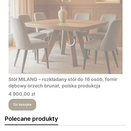
Stół MILANO – rozkładany stół do 16 osób, fornir
dębowy orzech brunat, polska produkcja
Cena
4 900,00 zł
Do koszyka
Polecane produkty