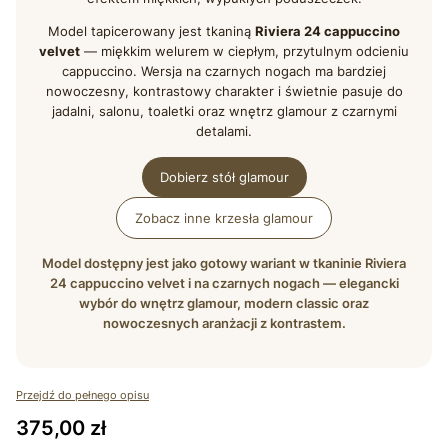
Model tapicerowany jest tkaniną
Riviera 24 cappuccino
velvet
— miękkim welurem w ciepłym, przytulnym odcieniu
cappuccino. Wersja na czarnych nogach ma bardziej
nowoczesny, kontrastowy charakter i świetnie pasuje do
jadalni, salonu, toaletki oraz wnętrz glamour z czarnymi
detalami.
Dobierz stół glamour
Zobacz inne krzesła glamour
Model dostępny jest jako gotowy wariant w tkaninie Riviera
24 cappuccino velvet i na czarnych nogach — elegancki
wybór do wnętrz glamour, modern classic oraz
nowoczesnych aranżacji z kontrastem.
Przejdź do pełnego opisu
Cena
375,00 zł