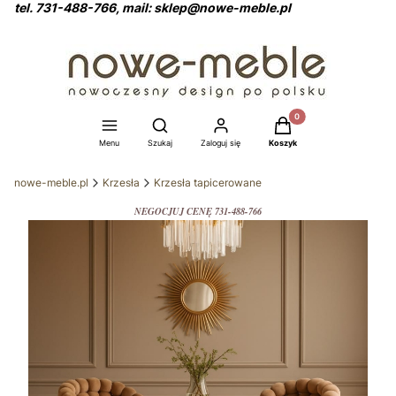
tel. 731-488-766, mail: sklep@nowe-meble.pl
Produkty w koszyku: 0
Otwórz wyszukiwarkę
Menu
Szukaj
Zaloguj się
Koszyk
nowe-meble.pl
Krzesła
Krzesła tapicerowane
NEGOCJUJ CENĘ 731-488-766