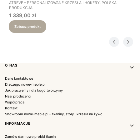
PRODUCENT
ATREVE – PERSONALIZOWANE KRZESŁA I HOKERY, POLSKA
PRODUKCJA
Cena
1 339,00 zł
Zobacz produkt
Linki w stopce
O NAS
Dane kontaktowe
Dlaczego nowe-meble.pl
Jak pracujemy i dla kogo tworzymy
Nasi producenci
Współpraca
Kontakt
Showroom nowe-meble.pl – tkaniny, stoły i krzesła na żywo
INFORMACJE
Zamów darmowe próbki tkanin