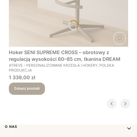
Hoker SENI SUPREME CROSS – obrotowy z
regulacją wysokości 60–85 cm, tkanina DREAM
PRODUCENT
ATREVE – PERSONALIZOWANE KRZESŁA I HOKERY, POLSKA
PRODUKCJA
Cena
1 339,00 zł
Zobacz produkt
Linki w stopce
O NAS