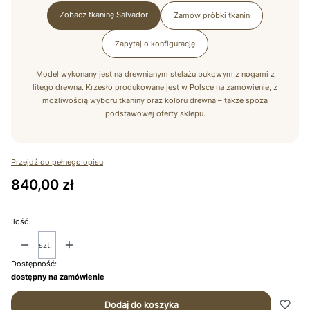
Zobacz tkaninę Salvador
Zamów próbki tkanin
Zapytaj o konfigurację
Model wykonany jest na drewnianym stelażu bukowym z nogami z
litego drewna. Krzesło produkowane jest w Polsce na zamówienie, z
możliwością wyboru tkaniny oraz koloru drewna – także spoza
podstawowej oferty sklepu.
Przejdź do pełnego opisu
Cena
840,00 zł
Ilość
szt.
Dostępność:
dostępny na zamówienie
Dodaj do koszyka