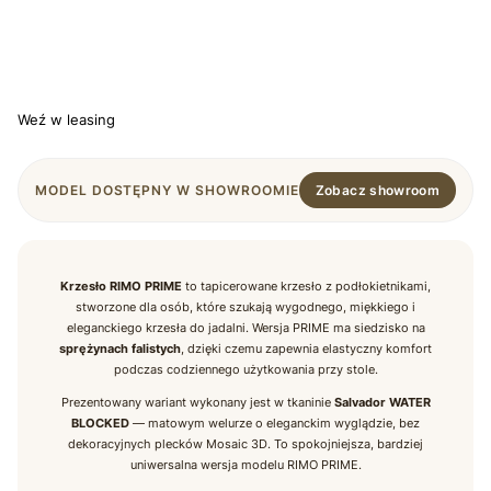
*
WYBARWIENIE NÓG
Wybierz
Weź w leasing
MODEL DOSTĘPNY W SHOWROOMIE
Zobacz showroom
Krzesło RIMO PRIME
to tapicerowane krzesło z podłokietnikami,
stworzone dla osób, które szukają wygodnego, miękkiego i
eleganckiego krzesła do jadalni. Wersja PRIME ma siedzisko na
sprężynach falistych
, dzięki czemu zapewnia elastyczny komfort
podczas codziennego użytkowania przy stole.
Prezentowany wariant wykonany jest w tkaninie
Salvador WATER
BLOCKED
— matowym welurze o eleganckim wyglądzie, bez
dekoracyjnych plecków Mosaic 3D. To spokojniejsza, bardziej
uniwersalna wersja modelu RIMO PRIME.