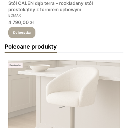
Stół CALEN dąb terra – rozkładany stół
prostokątny z fornirem dębowym
PRODUCENT
BOMAR
Cena
4 790,00 zł
Do koszyka
Polecane produkty
Bestseller