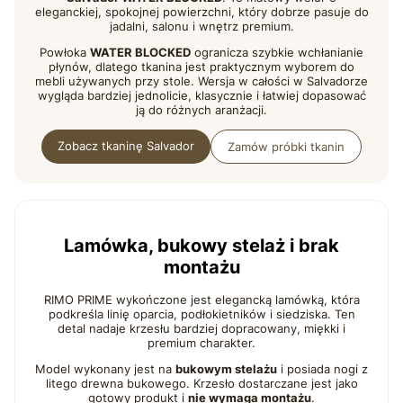
eleganckiej, spokojnej powierzchni, który dobrze pasuje do
jadalni, salonu i wnętrz premium.
Powłoka
WATER BLOCKED
ogranicza szybkie wchłanianie
płynów, dlatego tkanina jest praktycznym wyborem do
mebli używanych przy stole. Wersja w całości w Salvadorze
wygląda bardziej jednolicie, klasycznie i łatwiej dopasować
ją do różnych aranżacji.
Zobacz tkaninę Salvador
Zamów próbki tkanin
Lamówka, bukowy stelaż i brak
montażu
RIMO PRIME wykończone jest elegancką lamówką, która
podkreśla linię oparcia, podłokietników i siedziska. Ten
detal nadaje krzesłu bardziej dopracowany, miękki i
premium charakter.
Model wykonany jest na
bukowym stelażu
i posiada nogi z
litego drewna bukowego. Krzesło dostarczane jest jako
gotowy produkt i
nie wymaga montażu
.