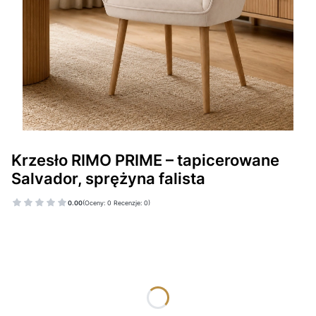
Krzesło RIMO PRIME – tapicerowane
Salvador, sprężyna falista
0.00
(Oceny: 0 Recenzje: 0)
Wybierz wariant produktu:
Poszczególne warianty mogą różnić się ceną
*
TKANINA SALVADOR
Wybierz