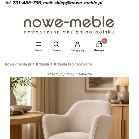
tel. 731-488-766, mail: sklep@nowe-meble.pl
Produkty w koszyku: 0
Otwórz wyszukiwarkę
Menu
Szukaj
Zaloguj się
Koszyk
nowe-meble.pl
Krzesła
Krzesła tapicerowane
NEGOCJUJ CENĘ 731-488-766