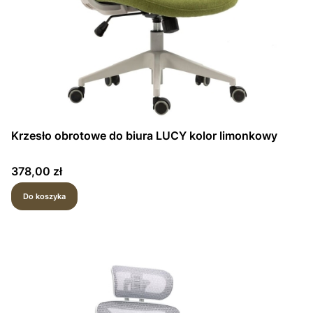
Krzesło obrotowe do biura LUCY kolor limonkowy
Cena
378,00 zł
Do koszyka