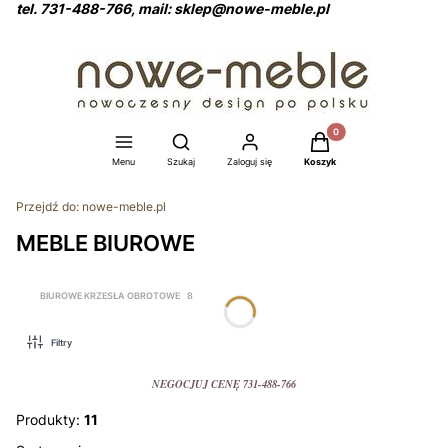
tel. 731-488-766, mail: sklep@nowe-meble.pl
Produkty w koszyku: 0
Otwórz wyszukiwarkę
Menu
Szukaj
Zaloguj się
Koszyk
Przejdź do:
nowe-meble.pl
MEBLE BIUROWE
BIUROWE KRZESŁA OBROTOWE
8
Filtry
NEGOCJUJ CENĘ 731-488-766
Produkty:
11