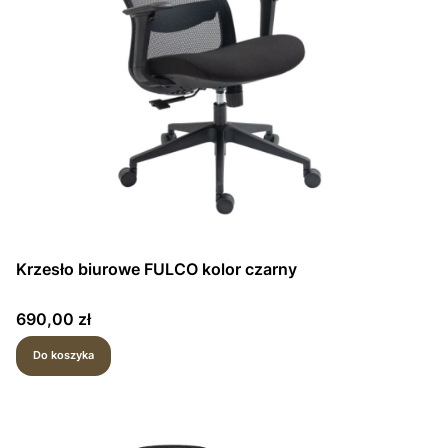
Krzesło biurowe FULCO kolor czarny
Cena
690,00 zł
Do koszyka