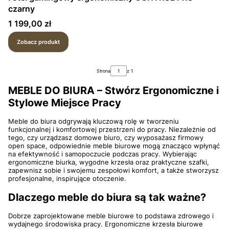
czarny
Cena
1 199,00 zł
Zobacz produkt
Strona
z 1
MEBLE DO BIURA – Stwórz Ergonomiczne i
Stylowe Miejsce Pracy
Meble do biura odgrywają kluczową rolę w tworzeniu
funkcjonalnej i komfortowej przestrzeni do pracy. Niezależnie od
tego, czy urządzasz domowe biuro, czy wyposażasz firmowy
open space, odpowiednie meble biurowe mogą znacząco wpłynąć
na efektywność i samopoczucie podczas pracy. Wybierając
ergonomiczne biurka, wygodne krzesła oraz praktyczne szafki,
zapewnisz sobie i swojemu zespołowi komfort, a także stworzysz
profesjonalne, inspirujące otoczenie.
Dlaczego meble do biura są tak ważne?
Dobrze zaprojektowane meble biurowe to podstawa zdrowego i
wydajnego środowiska pracy. Ergonomiczne krzesła biurowe