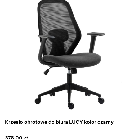
Krzesło obrotowe do biura LUCY kolor czarny
Cena
378,00 zł