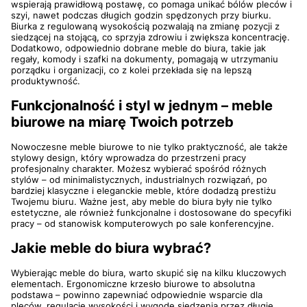
wspierają prawidłową postawę, co pomaga unikać bólów pleców i
szyi, nawet podczas długich godzin spędzonych przy biurku.
Biurka z regulowaną wysokością pozwalają na zmianę pozycji z
siedzącej na stojącą, co sprzyja zdrowiu i zwiększa koncentrację.
Dodatkowo, odpowiednio dobrane meble do biura, takie jak
regały, komody i szafki na dokumenty, pomagają w utrzymaniu
porządku i organizacji, co z kolei przekłada się na lepszą
produktywność.
Funkcjonalność i styl w jednym – meble
biurowe na miarę Twoich potrzeb
Nowoczesne meble biurowe to nie tylko praktyczność, ale także
stylowy design, który wprowadza do przestrzeni pracy
profesjonalny charakter. Możesz wybierać spośród różnych
stylów – od minimalistycznych, industrialnych rozwiązań, po
bardziej klasyczne i eleganckie meble, które dodadzą prestiżu
Twojemu biuru. Ważne jest, aby meble do biura były nie tylko
estetyczne, ale również funkcjonalne i dostosowane do specyfiki
pracy – od stanowisk komputerowych po sale konferencyjne.
Jakie meble do biura wybrać?
Wybierając meble do biura, warto skupić się na kilku kluczowych
elementach. Ergonomiczne krzesło biurowe to absolutna
podstawa – powinno zapewniać odpowiednie wsparcie dla
pleców, regulację wysokości i wygodę siedzenia przez długie