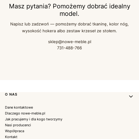
Masz pytania? Pomożemy dobrać idealny
model.
Napisz lub zadzwoń — pomożemy dobrać tkaninę, kolor nóg,
wysokość hokera albo zestaw krzeseł ze stołem.
sklep@nowe-meble.pl
731-488-766
Linki w stopce
O NAS
Dane kontaktowe
Dlaczego nowe-meble.pl
Jak pracujemy i dla kogo tworzymy
Nasi producenci
Współpraca
Kontakt