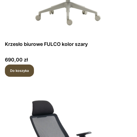
Krzesło biurowe FULCO kolor szary
Cena
690,00 zł
Do koszyka