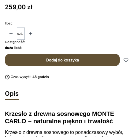
Cena
259,00 zł
Ilość
szt.
Dostępność:
duża ilość
Dodaj do koszyka
Czas wysyłki:
48 godzin
Opis
Krzesło z drewna sosnowego MONTE
CARLO – naturalne piękno i trwałość
Krzesło z drewna sosnowego to ponadczasowy wybór,