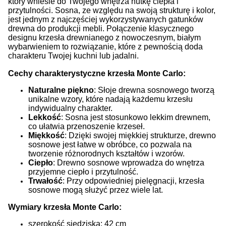
który wniesie do Twojego wnętrza nutkę ciepła i
przytulności. Sosna, ze względu na swoją strukturę i kolor,
jest jednym z najczęściej wykorzystywanych gatunków
drewna do produkcji mebli.
Połączenie klasycznego
designu krzesła drewnianego z nowoczesnym, białym
wybarwieniem to rozwiązanie, które z pewnością doda
charakteru Twojej kuchni lub jadalni.
Cechy charakterystyczne krzesła Monte Carlo:
Naturalne piękno
: Słoje drewna sosnowego tworzą
unikalne wzory, które nadają każdemu krzesłu
indywidualny charakter.
Lekkość
: Sosna jest stosunkowo lekkim drewnem,
co ułatwia przenoszenie krzeseł.
Miękkość
: Dzięki swojej miękkiej strukturze, drewno
sosnowe jest łatwe w obróbce, co pozwala na
tworzenie różnorodnych kształtów i wzorów.
Ciepło
: Drewno sosnowe wprowadza do wnętrza
przyjemne ciepło i przytulność.
Trwałość
: Przy odpowiedniej pielęgnacji, krzesła
sosnowe mogą służyć przez wiele lat.
Wymiary krzesła Monte Carlo:
szerokość siedziska: 42 cm