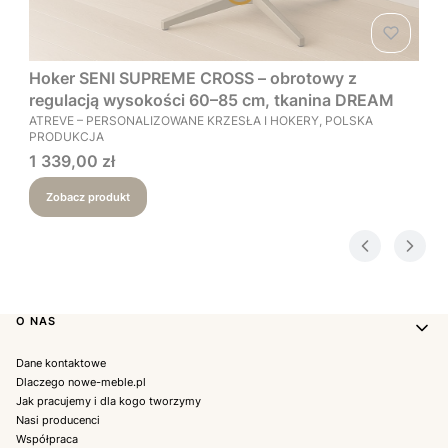
Hoker SENI SUPREME CROSS – obrotowy z
regulacją wysokości 60–85 cm, tkanina DREAM
PRODUCENT
ATREVE – PERSONALIZOWANE KRZESŁA I HOKERY, POLSKA
PRODUKCJA
Cena
1 339,00 zł
Zobacz produkt
Linki w stopce
O NAS
Dane kontaktowe
Dlaczego nowe-meble.pl
Jak pracujemy i dla kogo tworzymy
Nasi producenci
Współpraca