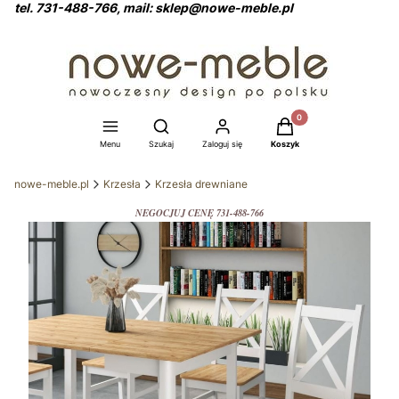
tel. 731-488-766, mail: sklep@nowe-meble.pl
Produkty w koszyku: 0
Otwórz wyszukiwarkę
Menu
Szukaj
Zaloguj się
Koszyk
nowe-meble.pl
Krzesła
Krzesła drewniane
NEGOCJUJ CENĘ 731-488-766