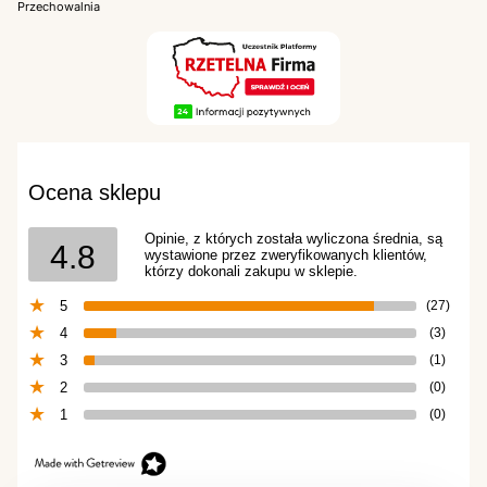
Przechowalnia
Ocena sklepu
Opinie, z których została wyliczona średnia, są
4.8
wystawione przez zweryfikowanych klientów,
którzy dokonali zakupu w sklepie.
5
(27)
4
(3)
3
(1)
2
(0)
1
(0)