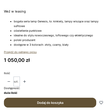
Wybierz
Weź w leasing
bogata seria lamp Genesis, to: kinkiety, lampy wiszące oraz lampy
sufitowe
oświetlenie punktowe
idealne do stylu nowoczesnego, loftowego czy eklektycznego
polski producent
dostępne w 3 kolorach: złoty, czarny, biały
Przejdź do pełnego opisu
Cena
1 050,00 zł
Ilość
szt.
Dostępność:
duża ilość
Dodaj do koszyka