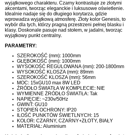
wyjątkowego charakteru. Czarny kontrastuje ze złotymi
akcentami, tworząc eleganckie i luksusowe oświetlenie.
Idealnie nadaje się do długiego korytarza, gdzie
wprowadza wyjątkową atmosferę. Złoty kolor Genesis, to
wybór dla tych, którzy pragną przestrzeni pełnej blasku i
klasy. Doskonale pasuje nad stołem, w jadalni, tworząc
wyjątkowy punkt centralny.
PARAMETRY:
SZEROKOŚĆ (mm): 1000mm
GŁĘBOKOŚĆ (mm): 1000mm
WYSOKOŚĆ REGULOWANA (mm): 200-1800mm
WYSOKOŚĆ KLOSZA (mm): 89mm
SZEROKOŚĆ KLOSZA (mm): 56mm
MOC: 15xGU10 max 8W LED
ŹRÓDŁO ŚWIATŁA W KOMPLECIE: NIE
WYMIENNE ŻRÓDŁO ŚWIATŁA: Tak
NAPIĘCIE: ~230v/50Hz
GWINT: GU10
STOPIEŃ OCHRONY: IP20
ILOŚĆ PUNKTÓW ŚWIETLNYCH: 15
KOLOR: CZARNY, CZARNY+ZŁOTY, BIAŁY
MATERIAŁ: Aluminium