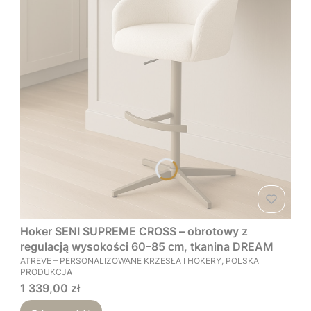
Hoker SENI SUPREME CROSS – obrotowy z
regulacją wysokości 60–85 cm, tkanina DREAM
PRODUCENT
ATREVE – PERSONALIZOWANE KRZESŁA I HOKERY, POLSKA
PRODUKCJA
Cena
1 339,00 zł