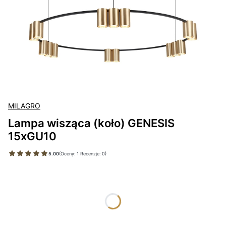
MILAGRO
Lampa wisząca (koło) GENESIS
15xGU10
5.00
(Oceny: 1 Recenzje: 0)
Wybierz wariant produktu:
Poszczególne warianty mogą różnić się ceną
*
KOLOR