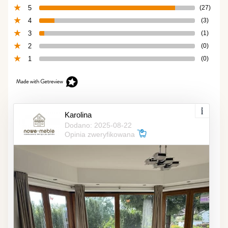
5
(27)
4
(3)
3
(1)
2
(0)
1
(0)
Karolina
Dodano: 2025-08-22
Opinia zweryfikowana