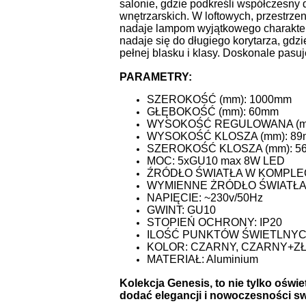
salonie, gdzie podkreśli współczesny d
wnętrzarskich. W loftowych, przestrzen
nadaje lampom wyjątkowego charakteru.
nadaje się do długiego korytarza, gdzi
pełnej blasku i klasy. Doskonale pasuj
PARAMETRY:
SZEROKOŚĆ (mm): 1000mm
GŁĘBOKOŚĆ (mm): 60mm
WYSOKOŚĆ REGULOWANA (mm
WYSOKOŚĆ KLOSZA (mm): 8
SZEROKOŚĆ KLOSZA (mm): 5
MOC: 5xGU10 max 8W LED
ŹRÓDŁO ŚWIATŁA W KOMPLEC
WYMIENNE ŻRÓDŁO ŚWIATŁA:
NAPIĘCIE: ~230v/50Hz
GWINT: GU10
STOPIEŃ OCHRONY: IP20
ILOŚĆ PUNKTÓW ŚWIETLNYC
KOLOR: CZARNY, CZARNY+ZŁ
MATERIAŁ: Aluminium
Kolekcja Genesis, to nie tylko oświe
dodać elegancji i nowoczesności 