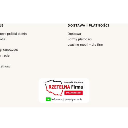
JE
DOSTAWA I PŁATNOŚCI
we próbki tkanin
Dostawa
ekta
Formy płatności
Leasing mebli – dla firm
cji zamówień
lamacje
watności