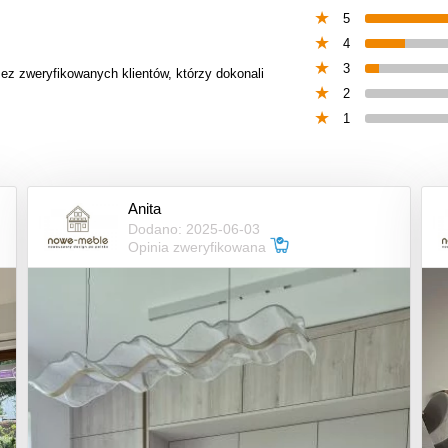
5
4
3
zez zweryfikowanych klientów, którzy dokonali
2
1
Anita
Dodano: 2025-06-03
Opinia zweryfikowana