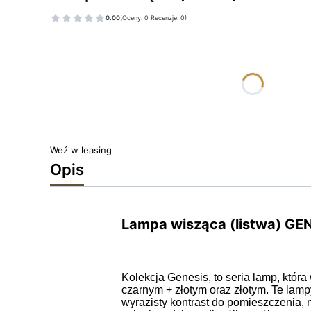
0.00
(Oceny: 0 Recenzje: 0)
Wybierz wariant produktu:
Poszczególne warianty mogą różnić się ceną
*
KOLOR
Wybierz
Weź w leasing
Opis
Lampa wisząca (listwa) GE
Kolekcja Genesis, to seria lamp, któr
czarnym + złotym oraz złotym. Te lam
wyrazisty kontrast do pomieszczenia,