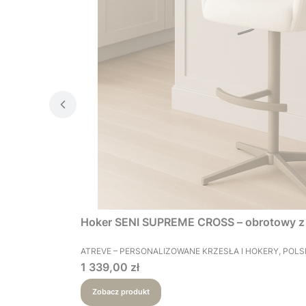
Hoker SENI SUPREME CROSS – obrotowy z 
PRODUCENT
ATREVE – PERSONALIZOWANE KRZESŁA I HOKERY, POL
Cena
1 339,00 zł
Zobacz produkt