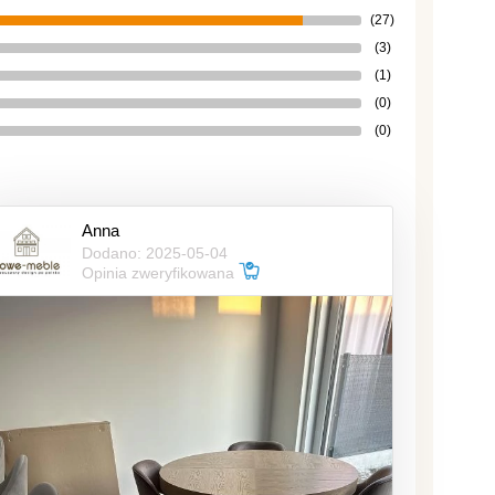
(27)
(3)
(1)
(0)
(0)
Anna
Dodano: 2025-05-04
Opinia zweryfikowana