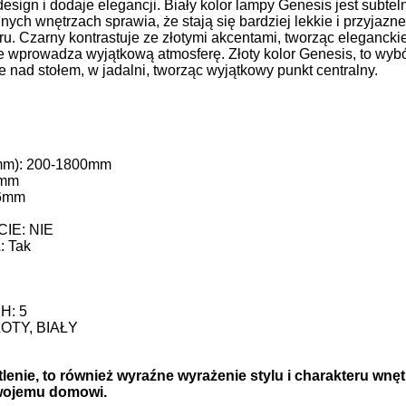
esign i dodaje elegancji. Biały kolor lampy Genesis jest subteln
nych wnętrzach sprawia, że stają się bardziej lekkie i przyjazn
 Czarny kontrastuje ze złotymi akcentami, tworząc eleganckie 
e wprowadza wyjątkową atmosferę. Złoty kolor Genesis, to wybór
e nad stołem, w jadalni, tworząc wyjątkowy punkt centralny.
): 200-1800mm
9mm
6mm
IE: NIE
 Tak
H: 5
OTY, BIAŁY
tlenie, to również wyraźne wyrażenie stylu i charakteru wnę
swojemu domowi.