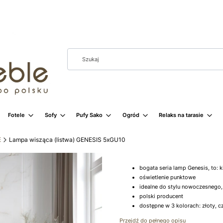
Fotele
Sofy
Pufy Sako
Ogród
Relaks na tarasie
E
Lampa wisząca (listwa) GENESIS 5xGU10
bogata seria lamp Genesis, to: 
oświetlenie punktowe
idealne do stylu nowoczesnego,
polski producent
dostępne w 3 kolorach: złoty, cz
Przejdź do pełnego opisu