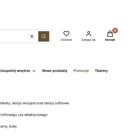
Produkty w kosz
Wyczyść
Szukaj
Ulubione
Zaloguj się
Koszyk
Uzupełnij wnętrze
Nowe produkty
Promocje
Tkaniny
kinkiety, lampy wiszące oraz lampy sufitowe
 loftowego czy eklektycznego
arny, biały