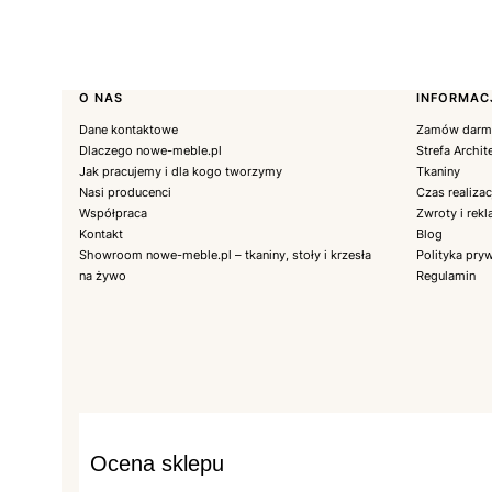
Linki w stopce
O NAS
INFORMAC
Dane kontaktowe
Zamów darmo
Dlaczego nowe-meble.pl
Strefa Archit
Jak pracujemy i dla kogo tworzymy
Tkaniny
Nasi producenci
Czas realiza
Współpraca
Zwroty i rek
Kontakt
Blog
Showroom nowe-meble.pl – tkaniny, stoły i krzesła
Polityka pry
na żywo
Regulamin
Ocena sklepu