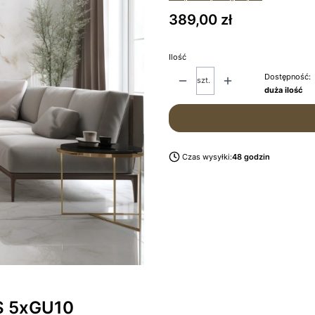
Cena
389,00 zł
Ilość
Dostępność:
szt.
duża ilość
Czas wysyłki:
48 godzin
IS 5xGU10