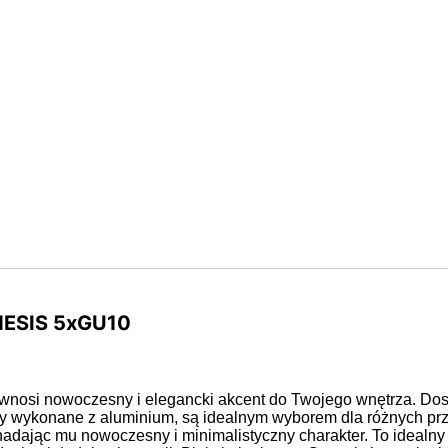
NESIS 5xGU10
a wnosi nowoczesny i elegancki akcent do Twojego wnętrza. Do
py wykonane z aluminium, są idealnym wyborem dla różnych pr
 nadając mu nowoczesny i minimalistyczny charakter. To ideal