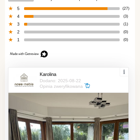
5
(27)
4
(3)
3
(1)
2
(0)
1
(0)
Karolina
Dodano: 2025-08-22
Opinia zweryfikowana