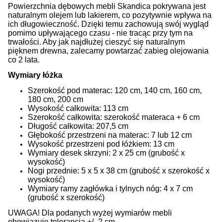
Powierzchnia dębowych mebli Skandica pokrywana jest
naturalnym olejem lub lakierem, co pozytywnie wpływa na
ich długowieczność. Dzięki temu zachowują swój wygląd
pomimo upływającego czasu - nie tracąc przy tym na
trwałości. Aby jak najdłużej cieszyć się naturalnym
pięknem drewna, zalecamy powtarzać zabieg olejowania
co 2 lata.
Wymiary łóżka
Szerokość pod materac: 120 cm, 140 cm, 160 cm,
180 cm, 200 cm
Wysokość całkowita: 113 cm
Szerokość całkowita: szerokość materaca + 6 cm
Długość całkowita: 207,5 cm
Głębokość przestrzeni na materac: 7 lub 12 cm
Wysokość przestrzeni pod łóżkiem: 13 cm
Wymiary desek skrzyni: 2 x 25 cm (grubość x
wysokość)
Nogi przednie: 5 x 5 x 38 cm (grubość x szerokość x
wysokość)
Wymiary ramy zagłówka i tylnych nóg: 4 x 7 cm
(grubość x szerokość)
UWAGA! Dla podanych wyżej wymiarów mebli
obowiązuje tolerancja +/- 2 cm.