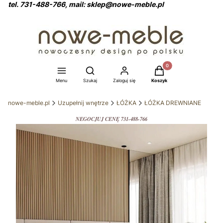
tel. 731-488-766, mail: sklep@nowe-meble.pl
Produkty w koszyku: 0
Otwórz wyszukiwarkę
Menu
Szukaj
Zaloguj się
Koszyk
nowe-meble.pl
Uzupełnij wnętrze
ŁÓŻKA
ŁÓŻKA DREWNIANE
NEGOCJUJ CENĘ 731-488-766