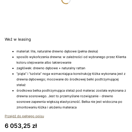
Wybierz
*
KOLOR
Wybierz
Weź w leasing
materiał: lite, naturalne drewno dębowe (pełna deska)
sposób wykończenia drewna: w zależności od wybranego przez Klienta
koloru olejowanie albo lakierowanie
zagłówek: drewno dębowe + naturalny rattan
”piąta” i ”szósta” noga wzmacniająca konstrukcję łóżka wykonana jest z
drewna dębowego; mocowane do środkowej belki podtrzymującej
stelaż
środkowa belka podtrzymująca stelaż pod materac została wykonana z
drewna sosnowego. Jest to przemyślane rozwiązanie - drewno
sosnowe zapewnia większą elastyczność. Belka nie jest widoczna po
zmontowaniu łóżka i ułożeniu materaca
Przejdź do pełnego opisu
Cena
6 053,25 zł