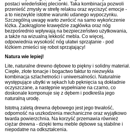
postaci wiedeńskiej plecionki. Taka kombinacja pozwoli
przenieść zmysły w strefę relaksu oraz wyciszyć emocje -
a to niezwykle istotne warunki udanego wypoczynku.
Szczególną uwagę warto zwrócić na samo wykończenie
łóżka. Zaokrąglone krawędzie zagłówka oraz nóg
bezpośrednio wpływają na bezpieczeństwo użytkowania,
a także na wizualną lekkość mebla. Co więcej,
odpowiednia wysokość nóg ułatwi sprzątanie - pod
łóżkiem zmieści się robot sprzątający!
Natura wie lepiej!
Lite, naturalne drewno dębowe to piękny i solidny materiał.
Ciepłe, złote tonacje i bogactwo faktur to niezwykła
kombinacja szlachetności i uniwersalności. Naturalnie
występujące ubytki w sękach lub pęknięcia są dokładnie
oczyszczane, a następnie wypełniane na czarno, co
doskonale komponuje się z dębem i podkreśla jego
naturalną urodę.
Istotną zaletą drewna dębowego jest jego trwałość,
odporność na uszkodzenia mechaniczne oraz wyjątkowo
twarda powierzchnia. Na korzyść przemawia również
ciężar drewna - dzięki temu meble dębowe są stabilne i
niepodatne na odkształcenia.