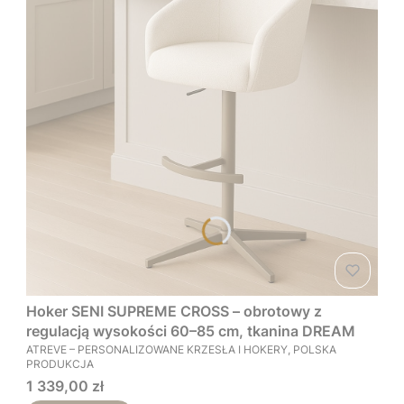
Hoker SENI SUPREME CROSS – obrotowy z
regulacją wysokości 60–85 cm, tkanina DREAM
PRODUCENT
ATREVE – PERSONALIZOWANE KRZESŁA I HOKERY, POLSKA
PRODUKCJA
Cena
1 339,00 zł