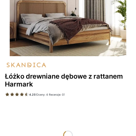
Łóżko drewniane dębowe z rattanem
Harmark
4.25
(Oceny: 4 Recenzje: 0)
Wybierz wariant produktu:
Poszczególne warianty mogą różnić się ceną
*
WYMIAR