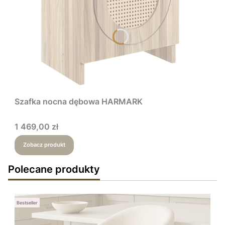
Szafka nocna dębowa HARMARK
Cena
1 469,00 zł
Zobacz produkt
Polecane produkty
Bestseller