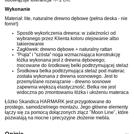
Wykonanie
Materiał: lite, naturalne drewno dębowe (pełna deska - nie
fornir!)
Sposób wykończenia drewna: w zależności od
wybranego przez Klienta koloru olejowanie albo
lakierowanie
Zagłówek: drewno dębowe + naturalny rattan
”Piąta” i ”szósta” noga wzmacniająca konstrukcję
łóżka wykonana jest z drewna dębowego;
mocowane do środkowej belki podtrzymującej stelaż
Środkowa belka podtrzymująca stelaż pod materac
została wykonana z drewna sosnowego. Jest to
przemyślane rozwiązanie - drewno sosnowe
zapewnia większą elastyczność. Belka nie jest
widoczna po zmontowaniu łóżka i ułożeniu materaca
Łóżko Skandica HARMARK jest przygotowane do
prostego, samodzielnego montażu. Jego główne elementy
łączy się za pomocą dołączonych złącz "Moon Line", które
pozwalają na mocne i precyzyjne złożenie mebla.
Opinie