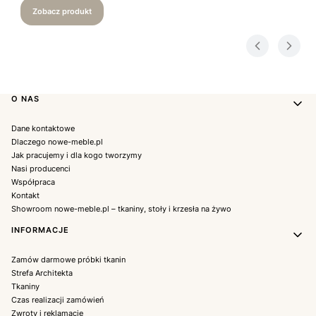
Zobacz produkt
Linki w stopce
O NAS
Dane kontaktowe
Dlaczego nowe-meble.pl
Jak pracujemy i dla kogo tworzymy
Nasi producenci
Współpraca
Kontakt
Showroom nowe-meble.pl – tkaniny, stoły i krzesła na żywo
INFORMACJE
Zamów darmowe próbki tkanin
Strefa Architekta
Tkaniny
Czas realizacji zamówień
Zwroty i reklamacje