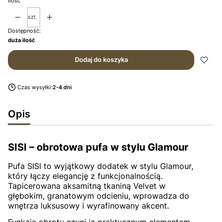
Ilość
szt.
Dostępność:
duża ilość
Dodaj do koszyka
Czas wysyłki:
2-4 dni
Opis
SISI – obrotowa pufa w stylu Glamour
Pufa SISI to wyjątkowy dodatek w stylu Glamour,
który łączy elegancję z funkcjonalnością.
Tapicerowana aksamitną tkaniną Velvet w
głębokim, granatowym odcieniu, wprowadza do
wnętrza luksusowy i wyrafinowany akcent.
Funkcja obrotu czyni ją praktycznym elementem