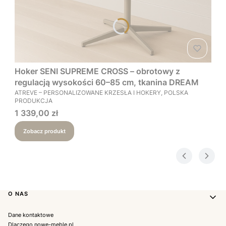
Hoker SENI SUPREME CROSS – obrotowy z
regulacją wysokości 60–85 cm, tkanina DREAM
PRODUCENT
ATREVE – PERSONALIZOWANE KRZESŁA I HOKERY, POLSKA
PRODUKCJA
Cena
1 339,00 zł
Zobacz produkt
Linki w stopce
O NAS
Dane kontaktowe
Dlaczego nowe-meble.pl