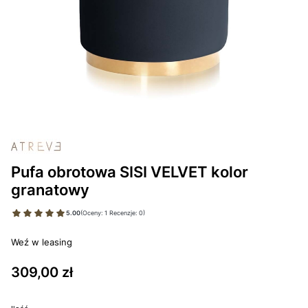
Pufa obrotowa SISI VELVET kolor
granatowy
5.00
(Oceny: 1 Recenzje: 0)
Weź w leasing
Cena
309,00 zł