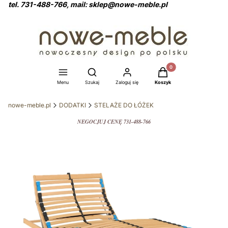
tel. 731-488-766, mail: sklep@nowe-meble.pl
Produkty w koszyku: 0
Otwórz wyszukiwarkę
Menu
Szukaj
Zaloguj się
Koszyk
nowe-meble.pl
DODATKI
STELAŻE DO ŁÓŻEK
NEGOCJUJ CENĘ 731-488-766