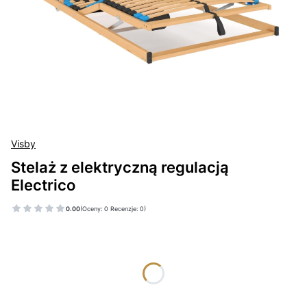
Visby
Stelaż z elektryczną regulacją
Electrico
0.00
(Oceny: 0 Recenzje: 0)
Wybierz wariant produktu:
Poszczególne warianty mogą różnić się ceną
*
WYMIAR