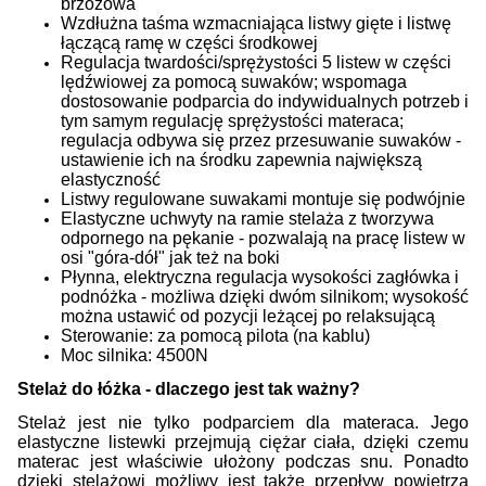
brzozowa
Wzdłużna taśma wzmacniająca listwy gięte i listwę
łączącą ramę w części środkowej
Regulacja twardości/sprężystości 5 listew w części
lędźwiowej za pomocą suwaków; wspomaga
dostosowanie podparcia do indywidualnych potrzeb i
tym samym regulację sprężystości materaca;
regulacja odbywa się przez przesuwanie suwaków -
ustawienie ich na środku zapewnia największą
elastyczność
Listwy regulowane suwakami montuje się podwójnie
Elastyczne uchwyty na ramie stelaża z tworzywa
odpornego na pękanie - pozwalają na pracę listew w
osi "góra-dół" jak też na boki
Płynna, elektryczna regulacja wysokości zagłówka i
podnóżka - możliwa dzięki dwóm silnikom; wysokość
można ustawić od pozycji leżącej po relaksującą
Sterowanie: za pomocą pilota (na kablu)
Moc silnika: 4500N
Stelaż do łóżka - dlaczego jest tak ważny?
Stelaż jest nie tylko podparciem dla materaca. Jego
elastyczne listewki przejmują ciężar ciała, dzięki czemu
materac jest właściwie ułożony podczas snu. Ponadto
dzięki stelażowi możliwy jest także przepływ powietrza