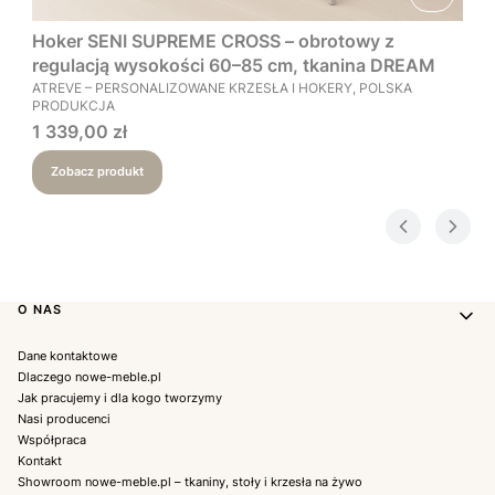
Hoker SENI SUPREME CROSS – obrotowy z
regulacją wysokości 60–85 cm, tkanina DREAM
PRODUCENT
ATREVE – PERSONALIZOWANE KRZESŁA I HOKERY, POLSKA
PRODUKCJA
Cena
1 339,00 zł
Zobacz produkt
Linki w stopce
O NAS
Dane kontaktowe
Dlaczego nowe-meble.pl
Jak pracujemy i dla kogo tworzymy
Nasi producenci
Współpraca
Kontakt
Showroom nowe-meble.pl – tkaniny, stoły i krzesła na żywo