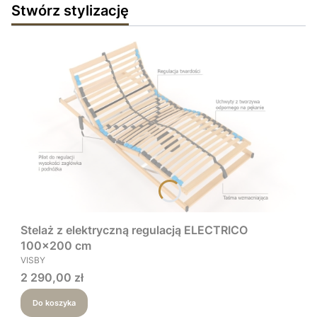
Stwórz stylizację
Stelaż z elektryczną regulacją ELECTRICO
100x200 cm
PRODUCENT
VISBY
Cena
2 290,00 zł
Do koszyka