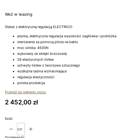
Wybierz
Weź w leasing
Stelaż z elektryczną regulacją ELECTRICO:
płynna, elektryczna regulacja wysokości zagłówka i podnóżka
sterowanie za pomocą pilota na kablu
moc silnika: 4500N
wykonany ze sklejki brzozowej
28 elastycznych listew
uchwyty listew z tworzywa sztucznego
wzdłużna taśma wzmacniająca
regulacja elastyczności
polska produkcja
Przejdź do pełnego opisu
Cena
2 452,00 zł
Ilość
szt.
Dostępność: