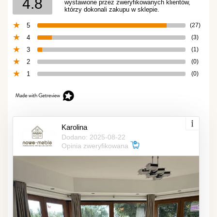
4.8
wystawione przez zweryfikowanych klientów,
którzy dokonali zakupu w sklepie.
5
(27)
4
(3)
3
(1)
2
(0)
1
(0)
Karolina
Dodano: 2025-08-22
Opinia zweryfikowana