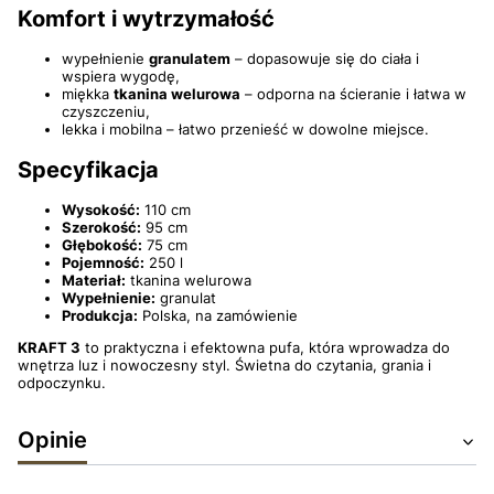
Komfort i wytrzymałość
wypełnienie
granulatem
– dopasowuje się do ciała i
wspiera wygodę,
miękka
tkanina welurowa
– odporna na ścieranie i łatwa w
czyszczeniu,
lekka i mobilna – łatwo przenieść w dowolne miejsce.
Specyfikacja
Wysokość:
110 cm
Szerokość:
95 cm
Głębokość:
75 cm
Pojemność:
250 l
Materiał:
tkanina welurowa
Wypełnienie:
granulat
Produkcja:
Polska, na zamówienie
KRAFT 3
to praktyczna i efektowna pufa, która wprowadza do
wnętrza luz i nowoczesny styl. Świetna do czytania, grania i
odpoczynku.
Opinie