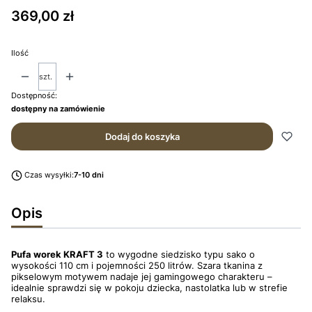
Cena
369,00 zł
Ilość
szt.
Dostępność:
dostępny na zamówienie
Dodaj do koszyka
Czas wysyłki:
7-10 dni
Opis
Pufa worek KRAFT 3
to wygodne siedzisko typu sako o
wysokości 110 cm i pojemności 250 litrów. Szara tkanina z
pikselowym motywem nadaje jej gamingowego charakteru –
idealnie sprawdzi się w pokoju dziecka, nastolatka lub w strefie
relaksu.