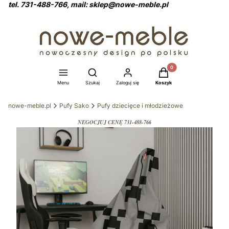
tel. 731-488-766, mail: sklep@nowe-meble.pl
Produkty w koszyku: 0
Otwórz wyszukiwarkę
Menu
Szukaj
Zaloguj się
Koszyk
nowe-meble.pl
Pufy Sako
Pufy dziecięce i młodzieżowe
NEGOCJUJ CENĘ 731-488-766