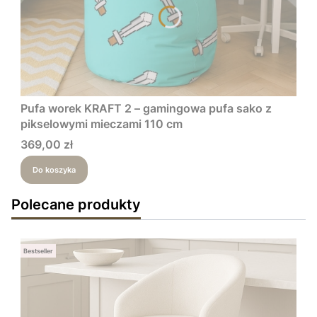
Pufa worek KRAFT 2 – gamingowa pufa sako z
pikselowymi mieczami 110 cm
Cena
369,00 zł
Do koszyka
Polecane produkty
Bestseller