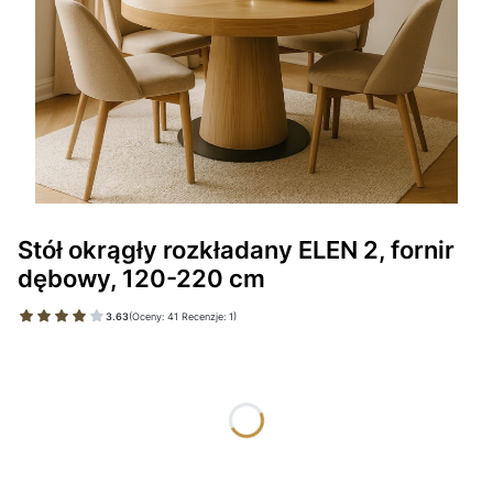
Stół okrągły rozkładany ELEN 2, fornir
dębowy, 120-220 cm
3.63
(Oceny: 41 Recenzje: 1)
Wybierz wariant produktu:
Poszczególne warianty mogą różnić się ceną
*
WYBARWIENIE
Wybierz