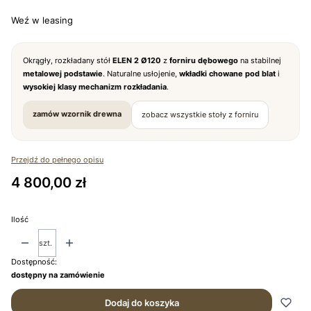
Weź w leasing
Okrągły, rozkładany stół
ELEN 2 Ø120
z
forniru dębowego
na stabilnej
metalowej podstawie
. Naturalne usłojenie,
wkładki chowane pod blat
i
wysokiej klasy mechanizm rozkładania
.
zamów wzornik drewna
zobacz wszystkie stoły z forniru
Przejdź do pełnego opisu
Cena
4 800,00 zł
Ilość
szt.
Dostępność:
dostępny na zamówienie
Dodaj do koszyka