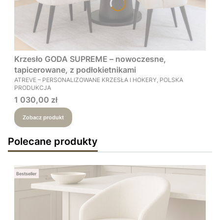
Krzesło GODA SUPREME – nowoczesne,
tapicerowane, z podłokietnikami
PRODUCENT
ATREVE – PERSONALIZOWANE KRZESŁA I HOKERY, POLSKA
PRODUKCJA
Cena
1 030,00 zł
Zobacz produkt
Polecane produkty
Bestseller