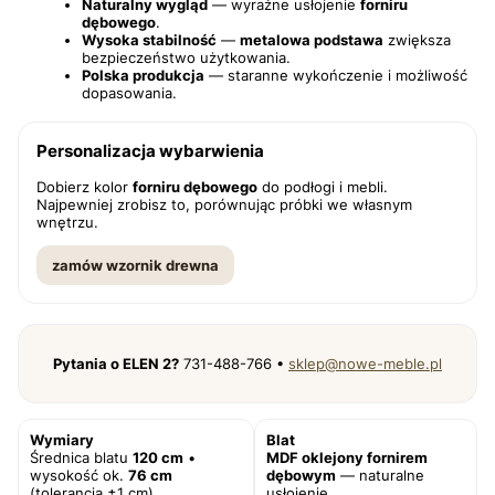
Naturalny wygląd
— wyraźne usłojenie
forniru
dębowego
.
Wysoka stabilność
—
metalowa podstawa
zwiększa
bezpieczeństwo użytkowania.
Polska produkcja
— staranne wykończenie i możliwość
dopasowania.
Personalizacja wybarwienia
Dobierz kolor
forniru dębowego
do podłogi i mebli.
Najpewniej zrobisz to, porównując próbki we własnym
wnętrzu.
zamów wzornik drewna
Pytania o ELEN 2?
731-488-766 •
sklep@nowe-meble.pl
Wymiary
Blat
Średnica blatu
120 cm
•
MDF oklejony fornirem
wysokość ok.
76 cm
dębowym
— naturalne
(tolerancja ±1 cm)
usłojenie