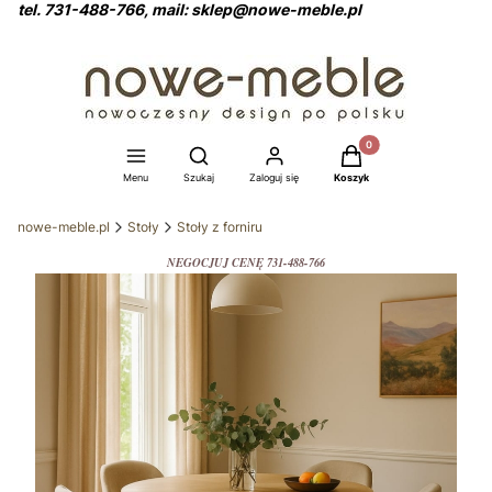
tel. 731-488-766, mail: sklep@nowe-meble.pl
Produkty w koszyku: 0
Otwórz wyszukiwarkę
Menu
Szukaj
Zaloguj się
Koszyk
nowe-meble.pl
Stoły
Stoły z forniru
NEGOCJUJ CENĘ 731-488-766