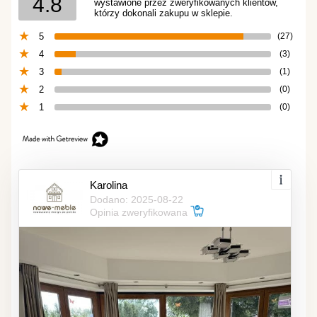
4.8
wystawione przez zweryfikowanych klientów,
którzy dokonali zakupu w sklepie.
5
(27)
4
(3)
3
(1)
2
(0)
1
(0)
Karolina
Dodano: 2025-08-22
Opinia zweryfikowana