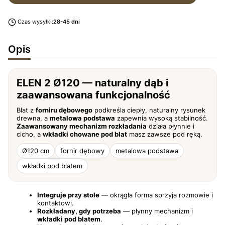
Czas wysyłki:
28-45 dni
Opis
ELEN 2 Ø120 — naturalny dąb i
zaawansowana funkcjonalność
Blat z
forniru dębowego
podkreśla ciepły, naturalny rysunek
drewna, a
metalowa podstawa
zapewnia wysoką stabilność.
Zaawansowany mechanizm rozkładania
działa płynnie i
cicho, a
wkładki chowane pod blat
masz zawsze pod ręką.
Ø120 cm
fornir dębowy
metalowa podstawa
wkładki pod blatem
Integruje przy stole
— okrągła forma sprzyja rozmowie i
kontaktowi.
Rozkładany, gdy potrzeba
— płynny mechanizm i
wkładki pod blatem
.