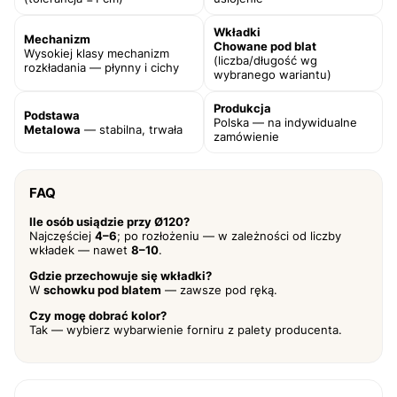
Wkładki
Mechanizm
Chowane pod blat
Wysokiej klasy mechanizm
(liczba/długość wg
rozkładania — płynny i cichy
wybranego wariantu)
Produkcja
Podstawa
Polska — na indywidualne
Metalowa
— stabilna, trwała
zamówienie
FAQ
Ile osób usiądzie przy Ø120?
Najczęściej
4–6
; po rozłożeniu — w zależności od liczby
wkładek — nawet
8–10
.
Gdzie przechowuje się wkładki?
W
schowku pod blatem
— zawsze pod ręką.
Czy mogę dobrać kolor?
Tak — wybierz wybarwienie forniru z palety producenta.