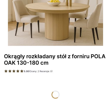
Okrągły rozkładany stół z forniru POLA
OAK 130-180 cm
5.00
(Oceny: 2 Recenzje: 0)
Wybierz wariant produktu:
Poszczególne warianty mogą różnić się ceną
*
WYBARWIENIE
Wybierz