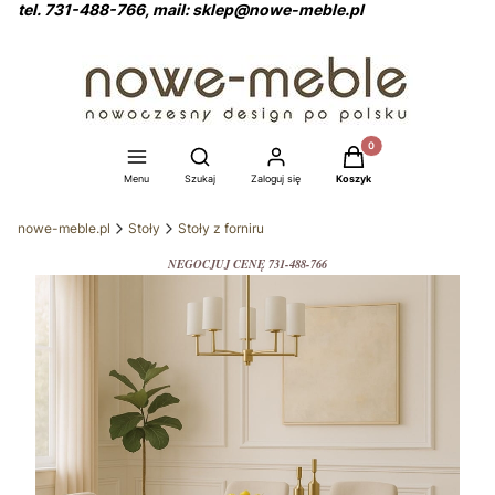
tel. 731-488-766, mail: sklep@nowe-meble.pl
Produkty w koszyku: 0
Otwórz wyszukiwarkę
Menu
Szukaj
Zaloguj się
Koszyk
nowe-meble.pl
Stoły
Stoły z forniru
NEGOCJUJ CENĘ 731-488-766