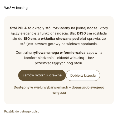
Weź w leasing
Stół POLA
to okrągły stół rozkładany na jednej nodze, który
łączy elegancję z funkcjonalnością. Blat
Ø130 cm
rozkłada
się do
180 cm
, a
wkładka chowana pod blat
sprawia, że
stół jest zawsze gotowy na większe spotkania.
Centralna
ryflowana noga w formie walca
zapewnia
komfort siedzenia i lekkość wizualną – bez
przeszkadzających nóg stołu.
Zamów wzornik drewna
Dobierz krzesła
Dostępny w wielu wybarwieniach – dopasuj do swojego
wnętrza
Przejdź do pełnego opisu