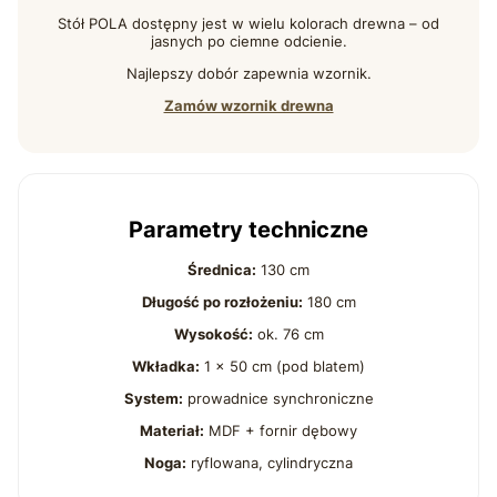
Stół POLA dostępny jest w wielu kolorach drewna – od
jasnych po ciemne odcienie.
Najlepszy dobór zapewnia wzornik.
Zamów wzornik drewna
Parametry techniczne
Średnica:
130 cm
Długość po rozłożeniu:
180 cm
Wysokość:
ok. 76 cm
Wkładka:
1 × 50 cm (pod blatem)
System:
prowadnice synchroniczne
Materiał:
MDF + fornir dębowy
Noga:
ryflowana, cylindryczna