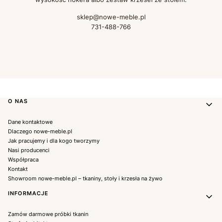
sklep@nowe-meble.pl
731-488-766
Linki w stopce
O NAS
Dane kontaktowe
Dlaczego nowe-meble.pl
Jak pracujemy i dla kogo tworzymy
Nasi producenci
Współpraca
Kontakt
Showroom nowe-meble.pl – tkaniny, stoły i krzesła na żywo
INFORMACJE
Zamów darmowe próbki tkanin