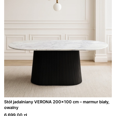
Stół jadalniany VERONA 200×100 cm – marmur biały,
owalny
Cena
6 699,00 zł