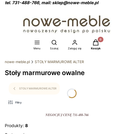
tel. 731-488-766, mail: sklep@nowe-meble.pl
Produkty w koszyku: 0
Otwórz wyszukiwarkę
Menu
Szukaj
Zaloguj się
Koszyk
nowe-meble.pl
STOŁY MARMUROWE ALTER
Stoły marmurowe owalne
STOŁY MARMUROWE ALTER
Filtry
NEGOCJUJ CENĘ 731-488-766
Produkty:
8