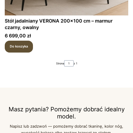
Stół jadalniany VERONA 200×100 cm – marmur
czarny, owalny
Cena
6 699,00 zł
Do koszyka
Strona
z 1
Masz pytania? Pomożemy dobrać idealny
model.
Napisz lub zadzwoń — pomożemy dobrać tkaninę, kolor nóg,
wysokość hokera albo zestaw krzeseł ze stołem.