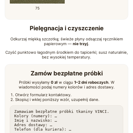
75
Pielęgnacja i czyszczenie
Odkurzaj miękką szczotką; świeże płyny odsączaj ręcznikiem
papierowym —
nie trzyj
.
Czyść punktowo łagodnym środkiem do tapicerki; susz naturalnie,
bez wysokiej temperatury.
Zamów bezpłatne próbki
Próbki wysyłamy
0 zł
w ciągu
1–2 dni roboczych
. W
wiadomości podaj numery kolorów i adres dostawy.
Otwórz formularz kontaktowy.
Skopiuj i wklej poniższy wzór, uzupełnij dane.
Zamawiam bezpłatne próbki tkaniny VINCI.

Kolory (numery): …

Imię i nazwisko: …

Adres dostawy: …

Telefon (dla kuriera): …