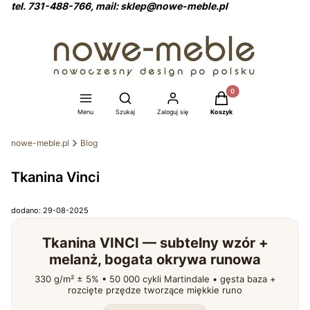
tel. 731-488-766, mail: sklep@nowe-meble.pl
Produkty w koszyku: 0
Otwórz wyszukiwarkę
Menu
Szukaj
Zaloguj się
Koszyk
nowe-meble.pl
Blog
Tkanina Vinci
dodano: 29-08-2025
Tkanina VINCI — subtelny wzór +
melanż, bogata okrywa runowa
330 g/m² ± 5% • 50 000 cykli Martindale • gęsta baza +
rozcięte przędze tworzące miękkie runo