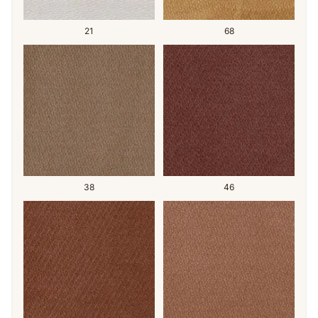
21
68
38
46