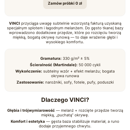
Zamów próbki 0 zł
VINCI
przyciąga uwagę subtelnie wzorzystą fakturą uzyskaną
specjalnym splotem i łagodnym melanżem. Do gęsto tkanej bazy
wprowadzono dodatkowe przędze, które po rozcięciu tworzą
miękką, bogatą okrywę runową — to daje wrażenie głębi i
wysokiego komfortu.
Gramatura:
330 g/m² ± 5%
Ścieralność (Martindale):
50 000 cykli
Wykończenie:
subtelny wzór + efekt melanżu; bogata
okrywa runowa
Zastosowanie:
narożniki, sofy, fotele, pufy, poduszki
Dlaczego VINCI?
Głębia i trójwymiarowość
— melanż + rozcięte przędze tworzą
miękką, „puchatą” okrywę.
Komfort i estetyka
— gęsta baza stabilizuje materiał, a runo
dodaje przyjemnego chwytu.