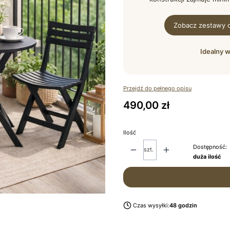
Zobacz zestawy 
Idealny w
Przejdź do pełnego opisu
Cena
490,00 zł
Ilość
Dostępność:
szt.
duża ilość
Czas wysyłki:
48 godzin