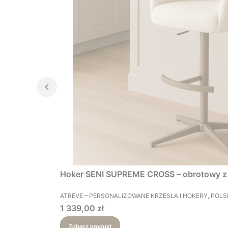
Hoker SENI SUPREME CROSS – obrotowy z 
PRODUCENT
ATREVE – PERSONALIZOWANE KRZESŁA I HOKERY, POL
Cena
1 339,00 zł
Zobacz produkt