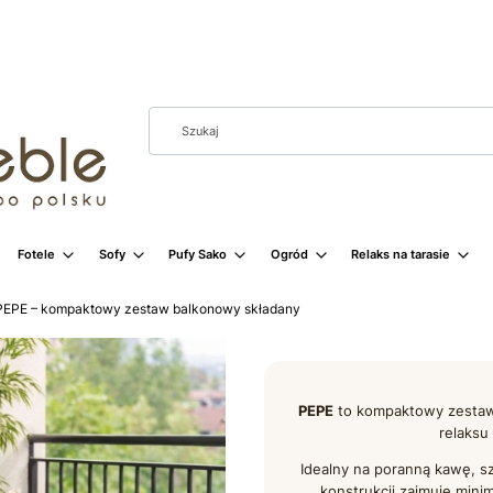
Fotele
Sofy
Pufy Sako
Ogród
Relaks na tarasie
PEPE – kompaktowy zestaw balkonowy składany
PEPE
to kompaktowy zestaw 
relaksu
Idealny na poranną kawę, sz
konstrukcji zajmuje mini