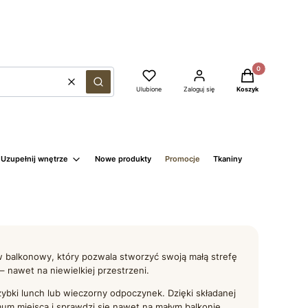
Produkty w kosz
Wyczyść
Szukaj
Ulubione
Zaloguj się
Koszyk
Uzupełnij wnętrze
Nowe produkty
Promocje
Tkaniny
balkonowy, który pozwala stworzyć swoją małą strefę
 – nawet na niewielkiej przestrzeni.
ybki lunch lub wieczorny odpoczynek. Dzięki składanej
mum miejsca i sprawdzi się nawet na małym balkonie.