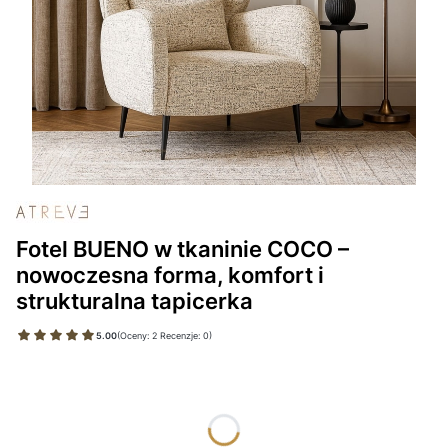
Fotel BUENO w tkaninie COCO –
nowoczesna forma, komfort i
strukturalna tapicerka
5.00
(Oceny: 2 Recenzje: 0)
Wybierz wariant produktu:
Poszczególne warianty mogą różnić się ceną