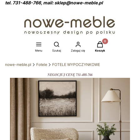
tel. 731-488-766, mail: sklep@nowe-meble.pl
Produkty w koszyku: 0
Otwórz wyszukiwarkę
Menu
Szukaj
Zaloguj się
Koszyk
nowe-meble.pl
Fotele
FOTELE WYPOCZYNKOWE
NEGOCJUJ CENĘ 731-488-766