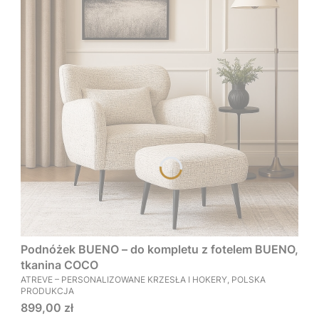
Podnóżek BUENO – do kompletu z fotelem BUENO,
tkanina COCO
PRODUCENT
ATREVE – PERSONALIZOWANE KRZESŁA I HOKERY, POLSKA
PRODUKCJA
Cena
899,00 zł