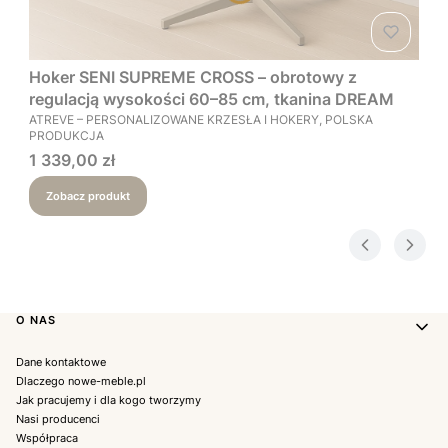
Hoker SENI SUPREME CROSS – obrotowy z
regulacją wysokości 60–85 cm, tkanina DREAM
PRODUCENT
ATREVE – PERSONALIZOWANE KRZESŁA I HOKERY, POLSKA
PRODUKCJA
Cena
1 339,00 zł
Zobacz produkt
Linki w stopce
O NAS
Dane kontaktowe
Dlaczego nowe-meble.pl
Jak pracujemy i dla kogo tworzymy
Nasi producenci
Współpraca