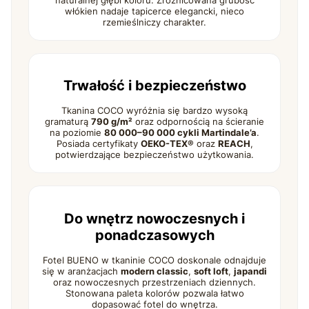
naturalnej głębi koloru. Zróżnicowana grubość
włókien nadaje tapicerce elegancki, nieco
rzemieślniczy charakter.
Trwałość i bezpieczeństwo
Tkanina COCO wyróżnia się bardzo wysoką
gramaturą
790 g/m²
oraz odpornością na ścieranie
na poziomie
80 000–90 000 cykli Martindale’a
.
Posiada certyfikaty
OEKO-TEX®
oraz
REACH
,
potwierdzające bezpieczeństwo użytkowania.
Do wnętrz nowoczesnych i
ponadczasowych
Fotel BUENO w tkaninie COCO doskonale odnajduje
się w aranżacjach
modern classic
,
soft loft
,
japandi
oraz nowoczesnych przestrzeniach dziennych.
Stonowana paleta kolorów pozwala łatwo
dopasować fotel do wnętrza.