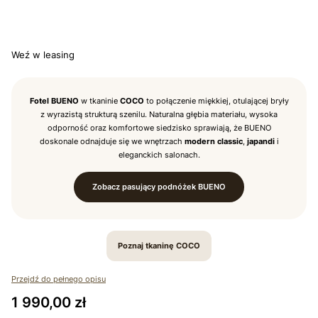
*
TKANINA COCO
Wybierz
Weź w leasing
Fotel BUENO
w tkaninie
COCO
to połączenie miękkiej, otulającej bryły
z wyrazistą strukturą szenilu. Naturalna głębia materiału, wysoka
odporność oraz komfortowe siedzisko sprawiają, że BUENO
doskonale odnajduje się we wnętrzach
modern classic
,
japandi
i
eleganckich salonach.
Zobacz pasujący podnóżek BUENO
Poznaj tkaninę COCO
Przejdź do pełnego opisu
Cena
1 990,00 zł