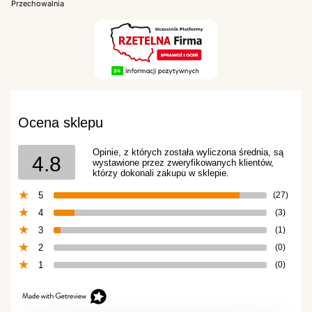
Przechowalnia
Ocena sklepu
Opinie, z których została wyliczona średnia, są
4.8
wystawione przez zweryfikowanych klientów,
którzy dokonali zakupu w sklepie.
5
(27)
4
(3)
3
(1)
2
(0)
1
(0)