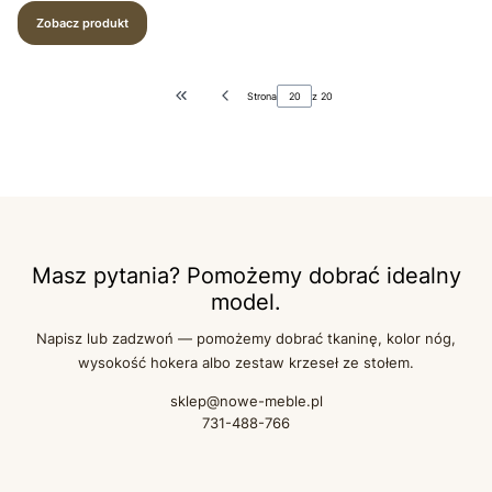
Zobacz produkt
Strona
z 20
Wróć do pierwszej strony z produktami
Masz pytania? Pomożemy dobrać idealny
model.
Napisz lub zadzwoń — pomożemy dobrać tkaninę, kolor nóg,
wysokość hokera albo zestaw krzeseł ze stołem.
sklep@nowe-meble.pl
731-488-766