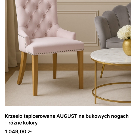
Krzesło tapicerowane AUGUST na bukowych nogach
– różne kolory
Cena
1 049,00 zł