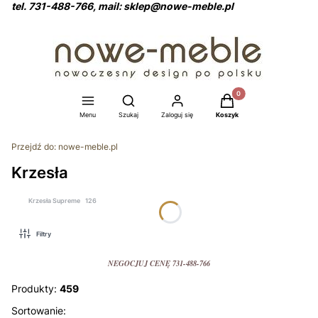
tel. 731-488-766, mail: sklep@nowe-meble.pl
Produkty w koszyku: 0
Otwórz wyszukiwarkę
Menu
Szukaj
Zaloguj się
Koszyk
Przejdź do:
nowe-meble.pl
Krzesła
Krzesła Supreme
126
Filtry
NEGOCJUJ CENĘ 731-488-766
Produkty:
459
Lista produktów
Sortowanie: