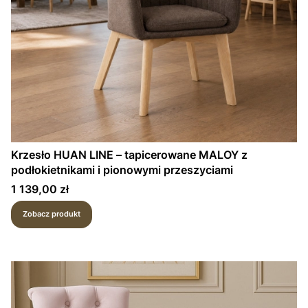
Krzesło HUAN LINE – tapicerowane MALOY z
podłokietnikami i pionowymi przeszyciami
Cena
1 139,00 zł
Zobacz produkt