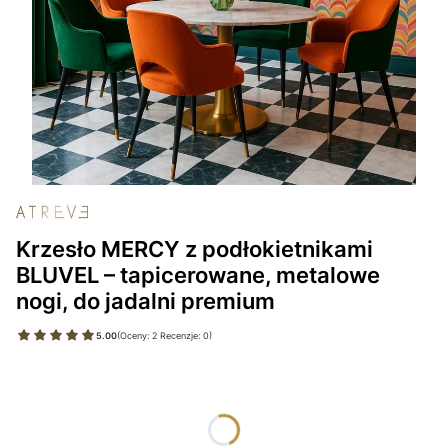
Krzesło MERCY z podłokietnikami
BLUVEL – tapicerowane, metalowe
nogi, do jadalni premium
5.00
(Oceny: 2 Recenzje: 0)
Wybierz wariant produktu:
Poszczególne warianty mogą różnić się ceną