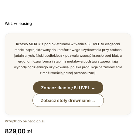
*
KOLOR
Wybierz
Weź w leasing
Krzesło MERCY z podłokietnikami w tkaninie BLUVEL to elegancki
model zaprojektowany do komfortowego użytkowania przy stołach
jadalnianych. Niski podłokietnik pozwala wsunąć krzesło pod blat, a
ergonomiczna forma i stabilna metalowa podstawa zapewniają
wygodę codziennego użytkowania. polska produkcja na zamówienie
z możliwością pełnej personalizacji.
Zobacz tkaninę BLUVEL →
Zobacz stoły drewniane →
Przejdź do pełnego opisu
Cena
829,00 zł