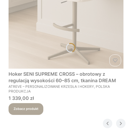
Hoker SENI SUPREME CROSS – obrotowy z
regulacją wysokości 60–85 cm, tkanina DREAM
PRODUCENT
ATREVE – PERSONALIZOWANE KRZESŁA I HOKERY, POLSKA
PRODUKCJA
Cena
1 339,00 zł
Zobacz produkt