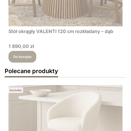
Stół okrągły VALENTI 120 cm rozkładany – dąb
Cena
1 890,00 zł
Do koszyka
Polecane produkty
Bestseller