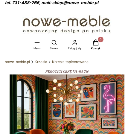
tel. 731-488-766, mail: sklep@nowe-meble.pl
Produkty w koszyku: 0
Otwórz wyszukiwarkę
Menu
Szukaj
Zaloguj się
Koszyk
nowe-meble.pl
Krzesła
Krzesła tapicerowane
NEGOCJUJ CENĘ 731-488-766