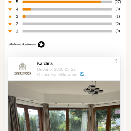
5
(27)
4
(3)
3
(1)
2
(0)
1
(0)
Karolina
Dodano: 2025-08-22
Opinia zweryfikowana