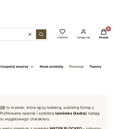
Produkty w kosz
Wyczyść
Szukaj
Ulubione
Zaloguj się
Koszyk
Uzupełnij wnętrze
Nowe produkty
Promocje
Tkaniny
OR
to krzesło, które łączy kobiecą, subtelną formę z
Profilowane oparcie i ozdobna
lamówka (kedra)
nadają
mu wyjątkowego charakteru.
y welur premium z powłoką
WATER BLOCKED
– odporny