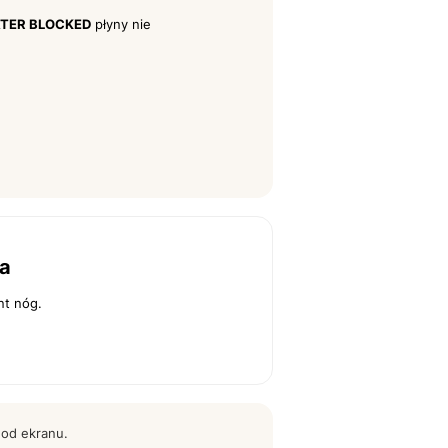
TER BLOCKED
płyny nie
za
nt nóg.
 od ekranu.