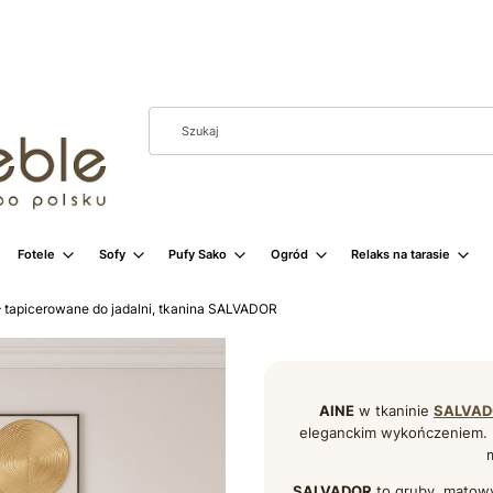
Fotele
Sofy
Pufy Sako
Ogród
Relaks na tarasie
– tapicerowane do jadalni, tkanina SALVADOR
AINE
w tkaninie
SALVAD
eleganckim wykończeniem. 
SALVADOR
to gruby, matow