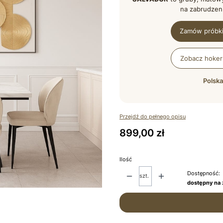
na zabrudzeni
Zamów próbki
Zobacz hoker
Polska
Przejdź do pełnego opisu
Cena
899,00 zł
Ilość
Dostępność:
szt.
dostępny na