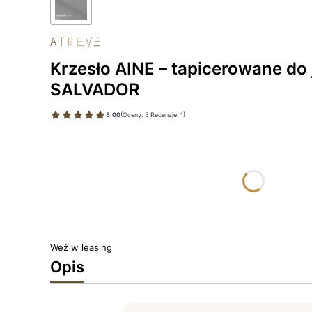
Krzesło AINE – tapicerowane do j
SALVADOR
5.00
(Oceny: 5 Recenzje: 1)
Wybierz wariant produktu:
Poszczególne warianty mogą różnić się ceną
*
TKANINA SALVADOR
Wybierz
Weź w leasing
Opis